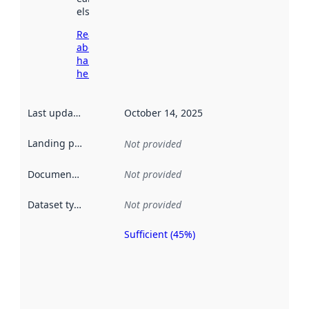
elsewhere.
Read more
about
harvesting
here
Last updated
:
October 14, 2025
Landing page
:
Not provided
Documentation
:
Not provided
Dataset type
:
Not provided
Sufficient (45%)
Metadata
quality is
an
indicator
of how