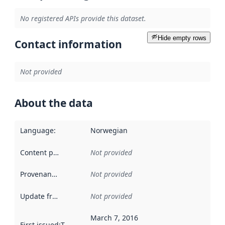
No registered APIs provide this dataset.
Hide empty rows
Contact information
Not provided
About the data
Language
:
Norwegian
Content providers
:
Not provided
Provenance
:
Not provided
Update frequency
:
Not provided
March 7, 2016
First issued
:
This date indicates when the data in this datas