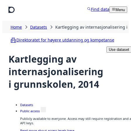
Skip to main content
Find data
Menu
Home
Datasets
Kartlegging av internasjonalisering i
Direktoratet for høyere utdanning og kompetanse
Use dataset
Kartlegging av
internasjonalisering
i grunnskolen, 2014
Datasets
Public access
Publicly available to everyone. Access may still require registration and
API keys.
Read more about access levels here