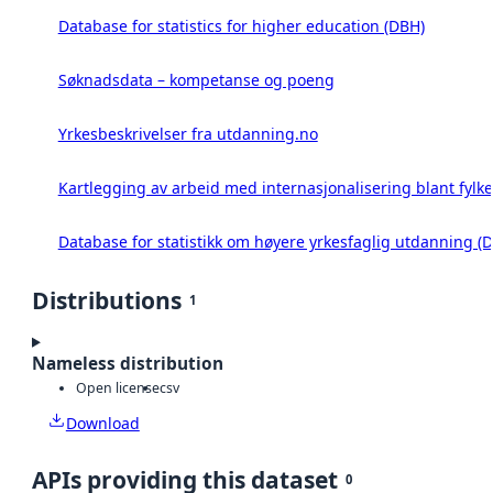
Database for statistics for higher education (DBH)
Søknadsdata – kompetanse og poeng
Yrkesbeskrivelser fra utdanning.no
Kartlegging av arbeid med internasjonalisering blant fyl
Database for statistikk om høyere yrkesfaglig utdanning 
Distributions
1
Nameless distribution
Open license
csv
Download
APIs providing this dataset
0