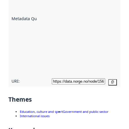
well the
datasets
are
described
Metadata Quality
:
using
metadata.
Read
more
about
metadata
quality
here
URI:
Copy
Themes
Education, culture and sport
Government and public sector
International issues