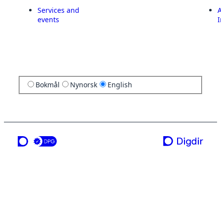
Services and
A
events
I
Bokmål
Nynorsk
English
a service from