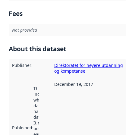
Fees
Not provided
About this dataset
Publisher
:
Direktoratet for høyere utdanning
og kompetanse
December 19, 2017
This date
indicates
when the
dataset was
harvested by
data.norge.no.
It may have
Published
:
been available
earlier