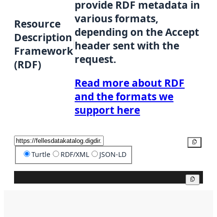
provide RDF metadata in
various formats,
Resource
depending on the Accept
Description
header sent with the
Framework
request.
(RDF)
Read more about RDF
and the formats we
support here
Copy
Turtle
RDF/XML
JSON-LD
Copy