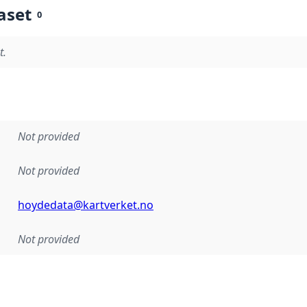
aset
0
t.
Not provided
Not provided
hoydedata@kartverket.no
Not provided