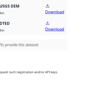
 USGS DEM
Download
bin
 DTED
Download
bin
Is provide this dataset.
equest such registration and/or API keys.