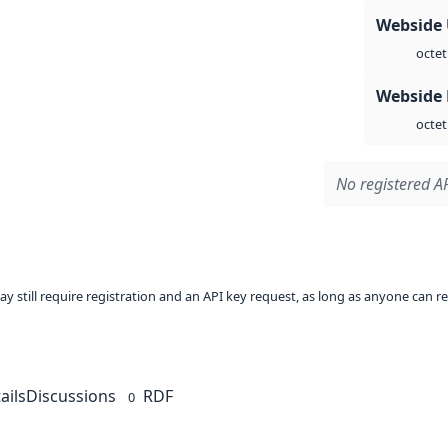
Webside
octet
Webside
octet
No registered AP
ay still require registration and an API key request, as long as anyone can r
ails
Discussions
RDF
0