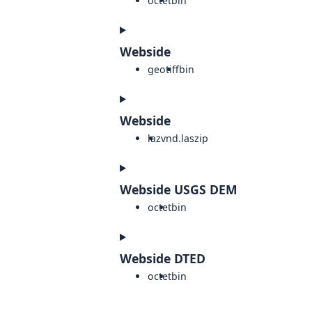
octet
bin
Webside
geotiff
bin
Webside
laz
vnd.laszip
Webside USGS DEM
octet
bin
Webside DTED
octet
bin