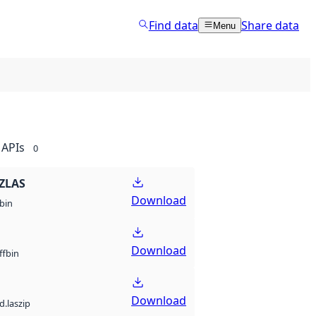
Find data
Share data
Menu
APIs
0
ZLAS
Download
bin
Download
bin
ff
Download
d.laszip