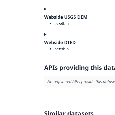
Webside USGS DEM
octet
bin
Webside DTED
octet
bin
APIs providing this dat
No registered APIs provide this datase
Similar datasets