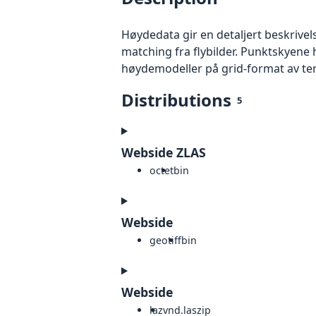
Høydedata gir en detaljert beskrivel
matching fra flybilder. Punktskyene 
høydemodeller på grid-format av te
Distributions
5
Webside ZLAS
octet
bin
Webside
geotiff
bin
Webside
laz
vnd.laszip