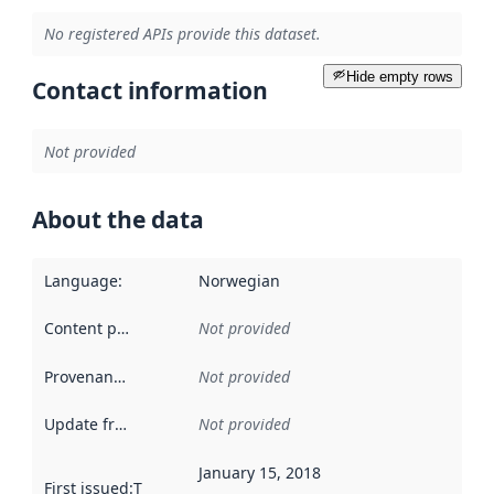
No registered APIs provide this dataset.
Hide empty rows
Contact information
Not provided
About the data
Language
:
Norwegian
Content providers
:
Not provided
Provenance
:
Not provided
Update frequency
:
Not provided
January 15, 2018
First issued
:
This date indicates when the data in this datas