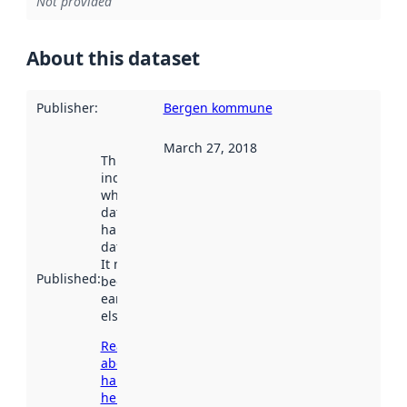
Not provided
About this dataset
Publisher
:
Bergen kommune
March 27, 2018
This date
indicates
when the
dataset was
harvested by
data.norge.no.
It may have
Published
:
been available
earlier
elsewhere.
Read more
about
harvesting
here