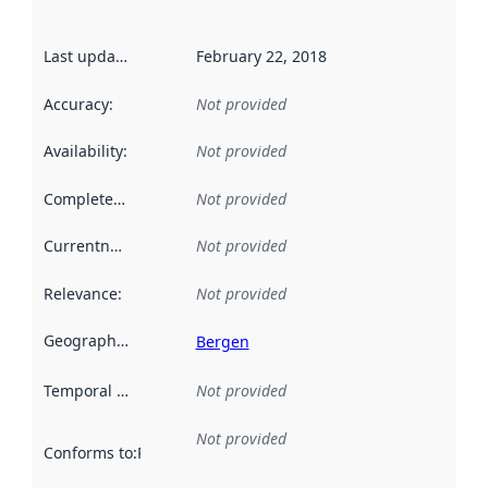
Last updated
:
February 22, 2018
Accuracy
:
Not provided
Availability
:
Not provided
Completeness
:
Not provided
Currentness
:
Not provided
Relevance
:
Not provided
Geographical scope
:
Bergen
Temporal scope
:
Not provided
Not provided
Conforms to
:
Reference to an implementation rule or other spe