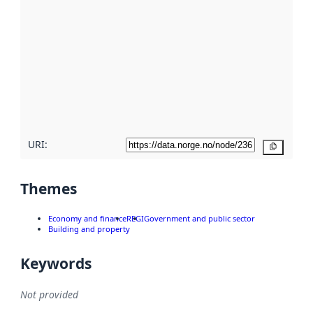
using
metadata.
Read
more
about
metadata
quality
here
URI:
Copy
Themes
Economy and finance
REGI
Government and public sector
Building and property
Keywords
Not provided