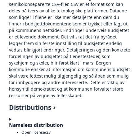
semikolonseparerte CSV-filer. CSV er et format som kan
deles på tvers av ulike teknologiske plattformer. Dataene
som ligger i filene er ikke mer detaljerte enn dem du
finner i budsjettdokumentene som er trykket eller lagt ut
på kommunens nettsider. Endringer underveis Budsjettet
er et levende dokument. Det vil si at det fra byrådet
legger frem sin første innstilling til budsjettet endelig
vedtas blir gjort endringer. Detaljeringen og den konkrete
fordelingen av budsjettet på tjenestesteder, som
sykehjem og skoler, blir først klart i mars. Bergen
kommune ønsker at informasjon om kommunens budsjett
skal være lettest mulig tilgjengelig og så åpen som mulig
for innbyggere og andre interesserte. Dette er viktig av
hensyn til demokratiet og at kommunen forvalter store
ressurser på vegne av fellesskapet.
Distributions
2
Nameless distribution
Open license
csv