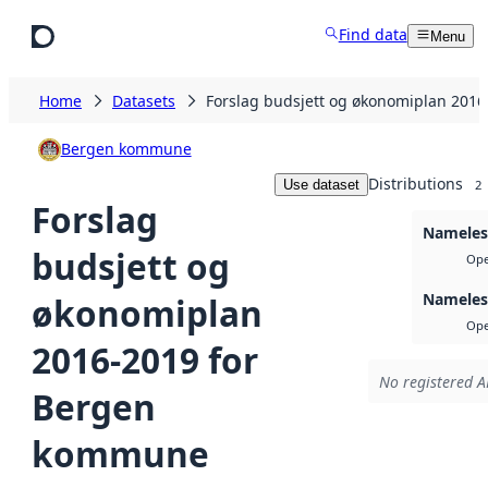
Skip to main content
Find data
Menu
Home
Datasets
Forslag budsjett og økonomiplan 201
Bergen kommune
Distributions
Use dataset
2
Forslag
Nameless
budsjett og
Ope
Nameless
økonomiplan
Ope
2016-2019 for
No registered A
Bergen
kommune