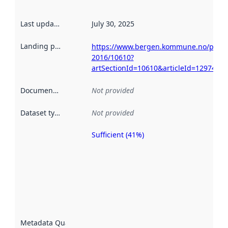
Last updated
:
July 30, 2025
Landing page
:
https://www.bergen.kommune.no/politik
2016/10610?
artSectionId=10610&articleId=129748
Documentation
:
Not provided
Dataset type
:
Not provided
Sufficient (41%)
Metadata
quality is
an
indicator
of how
well the
datasets
are
described
Metadata Quality
: