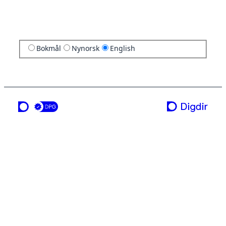
Bokmål
Nynorsk
English
a service from