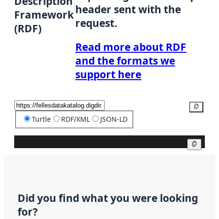
Description
header sent with the
Framework
request.
(RDF)
Read more about RDF
and the formats we
support here
Copy
Turtle
RDF/XML
JSON-LD
Copy
Did you find what you were looking
for?