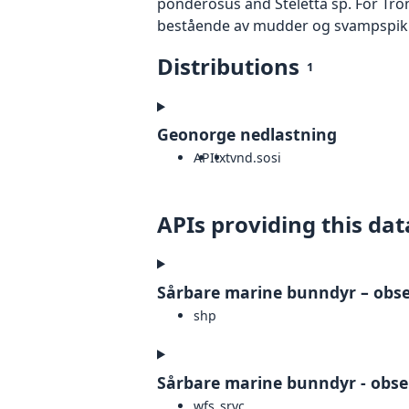
ponderosus and Steletta sp. For Tr
bestående av mudder og svampspikler
Distributions
1
Geonorge nedlastning
API
txt
vnd.sosi
APIs providing this dat
Sårbare marine bunndyr – obs
shp
Sårbare marine bunndyr - obs
wfs_srvc