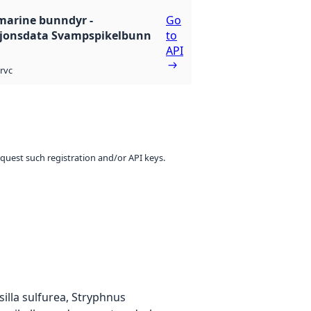
marine bunndyr -
Go
sjonsdata Svampspikelbunn
to
API
rvc
equest such registration and/or API keys.
illa sulfurea, Stryphnus