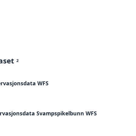
aset
2
ervasjonsdata WFS
ervasjonsdata Svampspikelbunn WFS