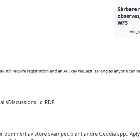
Sårbare 
observa
WFS
wfs_s
ay still require registration and an API key request, as long as anyone can r
ails
Discussions
RDF
0
dominert av store svamper, blant andre Geodia spp., Aplys