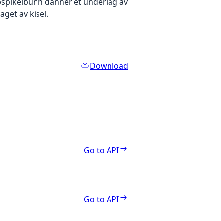
pspikelbunn danner et underlag av
get av kisel.
Download
Go to API
Go to API