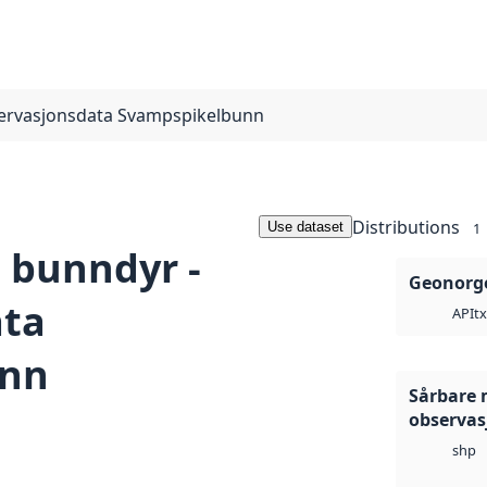
servasjonsdata Svampspikelbunn
Distributions
Use dataset
1
 bunndyr -
Geonorge
ata
tx
API
unn
Sårbare 
observas
shp