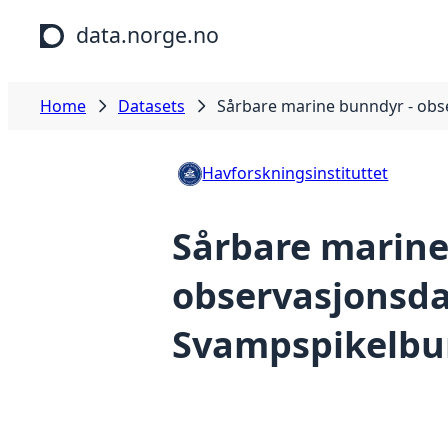
Skip to main content
data.norge.no
Home
Datasets
Sårbare marine bunndyr - ob
Havforskningsinstituttet
Sårbare marine
observasjonsd
Svampspikelb