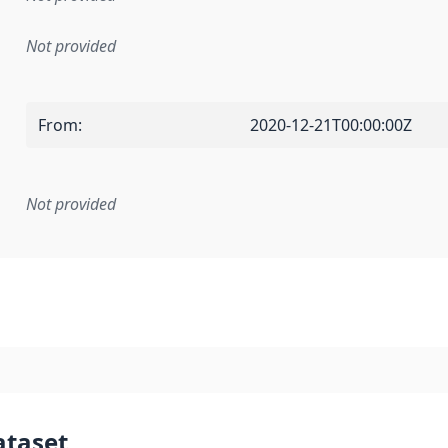
Not provided
From
:
2020-12-21T00:00:00Z
Not provided
mentation rule or other specification that forms the basis f
ataset