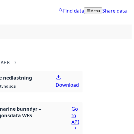
Find data
Share data
Menu
APIs
2
 nedlastning
Download
t
vnd.sosi
marine bunndyr –
Go
jonsdata WFS
to
API