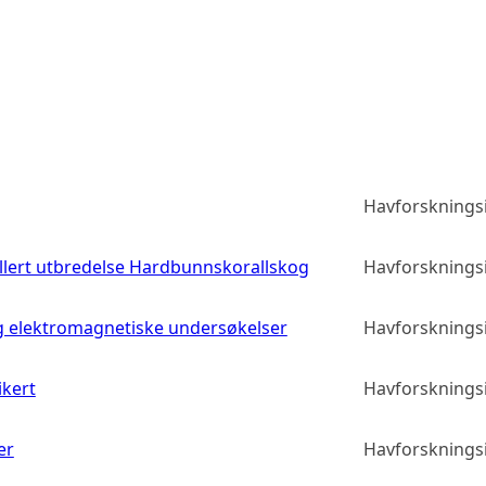
Havforskningsi
llert utbredelse Hardbunnskorallskog
Havforskningsi
g elektromagnetiske undersøkelser
Havforskningsi
ikert
Havforskningsi
er
Havforskningsi