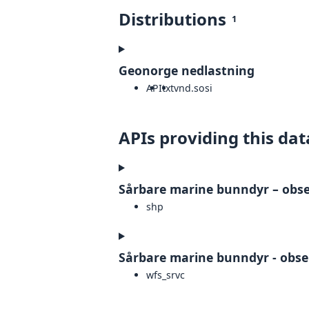
Distributions
1
Geonorge nedlastning
API
txt
vnd.sosi
APIs providing this dat
Sårbare marine bunndyr – obs
shp
Sårbare marine bunndyr - obs
wfs_srvc