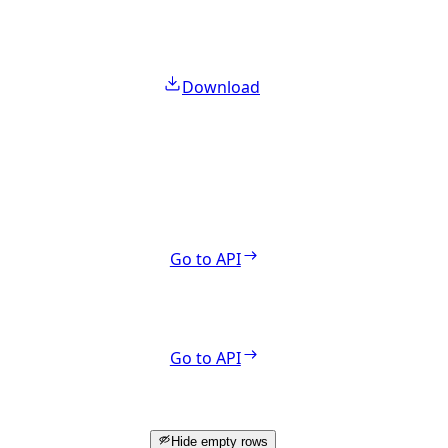
Download
Go to API
Go to API
Hide empty rows