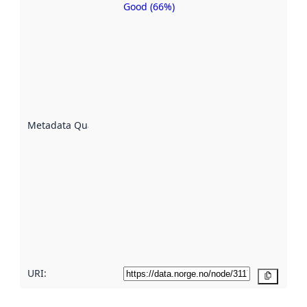
Good (66%)
Metadata
quality is
an
indicator
of how
well the
datasets
are
described
Metadata Quality
:
using
metadata.
Read
more
about
metadata
quality
here
URI:
Copy