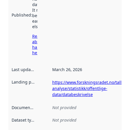
data.norge.no.
It may have
Published
:
been available
earlier
elsewhere.
Read more
about
harvesting
here
Last updated
:
March 26, 2026
Landing page
:
https://www.forskningsradet.no/tall-
analyse/statistikk/offentlige-
data/databeskrivelse
Documentation
:
Not provided
Dataset type
:
Not provided