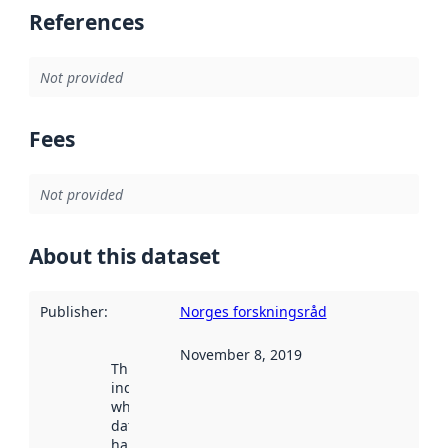
References
Not provided
Fees
Not provided
About this dataset
Publisher
:
Norges forskningsråd
November 8, 2019
This date
indicates
when the
dataset was
harvested by