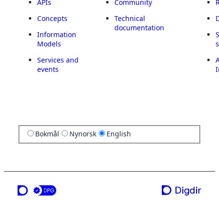
APIs
Community
Concepts
Technical
documentation
Information
Models
Services and
A
events
I
Bokmål
Nynorsk
English
a service from