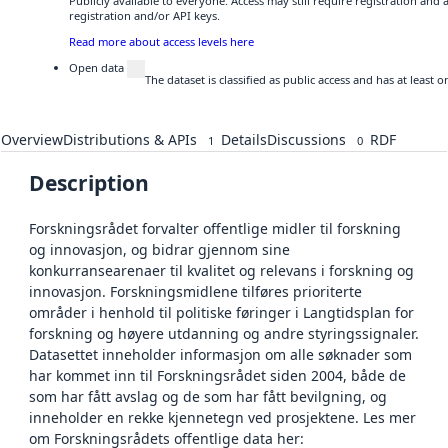
Publicly available to everyone. Access may still require registration and
registration and/or API keys.
Read more about access levels here
Open data
The dataset is classified as public access and has at least
Overview
Distributions & APIs
Details
Discussions
RDF
1
0
Description
Forskningsrådet forvalter offentlige midler til forskning
og innovasjon, og bidrar gjennom sine
konkurransearenaer til kvalitet og relevans i forskning og
innovasjon. Forskningsmidlene tilføres prioriterte
områder i henhold til politiske føringer i Langtidsplan for
forskning og høyere utdanning og andre styringssignaler.
Datasettet inneholder informasjon om alle søknader som
har kommet inn til Forskningsrådet siden 2004, både de
som har fått avslag og de som har fått bevilgning, og
inneholder en rekke kjennetegn ved prosjektene. Les mer
om Forskningsrådets offentlige data her: