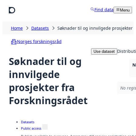
Skip to main content
Find data
Menu
Home
Datasets
Søknader til og innvilgede prosjekter 
Norges forskningsråd
Distribut
Use dataset
Søknader til og
N
innvilgede
prosjekter fra
No regis
Forskningsrådet
Datasets
Public access