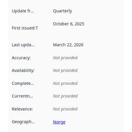
Update frequency
:
Quarterly
October 6, 2025
First issued
:
This date indicates when the data in this datas
Last updated
:
March 22, 2026
Accuracy
:
Not provided
Availability
:
Not provided
Completeness
:
Not provided
Currentness
:
Not provided
Relevance
:
Not provided
Geographical scope
:
Norge