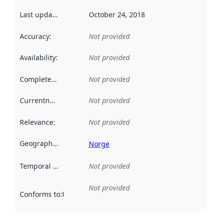
Last updated
:
October 24, 2018
Accuracy
:
Not provided
Availability
:
Not provided
Completeness
:
Not provided
Currentness
:
Not provided
Relevance
:
Not provided
Geographical scope
:
Norge
Temporal scope
:
Not provided
Not provided
Conforms to
:
Reference to an implementation rule or other spe