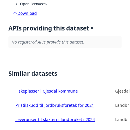
Open license
csv
Download
APIs providing this dataset
0
No registered APIs provide this dataset.
Similar datasets
Fiskeplasser i Gjesdal kommune
Gjesda
Pristilskudd til jordbruksforetak for 2021
Landbru
Leveranser til slakteri i landbruket i 2024
Landbru