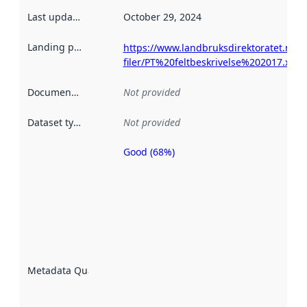
Last updated
:
October 29, 2024
Landing page
:
https://www.landbruksdirektoratet.no/nb
filer/PT%20feltbeskrivelse%202017.xlsx
Documentation
:
Not provided
Dataset type
:
Not provided
Good (68%)
Metadata
quality is
an
indicator
of how
well the
datasets
are
described
Metadata Quality
:
using
metadata.