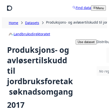
Skip to main content
Find data
Menu
Produksjons- og avløsertilskudd til j
Home
Datasets
Landbruksdirektoratet
Distrib
Use dataset
Produksjons- og
avløsertilskudd
til
No reg
jordbruksforetak
 søknadsomgang
2017