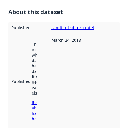
About this dataset
Publisher
:
Landbruksdirektoratet
March 24, 2018
This date
indicates
when the
dataset was
harvested by
data.norge.no.
It may have
Published
:
been available
earlier
elsewhere.
Read more
about
harvesting
here