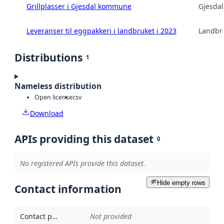
Grillplasser i Gjesdal kommune
Gjesda
Leveranser til eggpakkeri i landbruket i 2023
Landbru
Distributions
1
Nameless distribution
Open license
csv
Download
APIs providing this dataset
0
No registered APIs provide this dataset.
Hide empty rows
Contact information
Contact point
:
Not provided