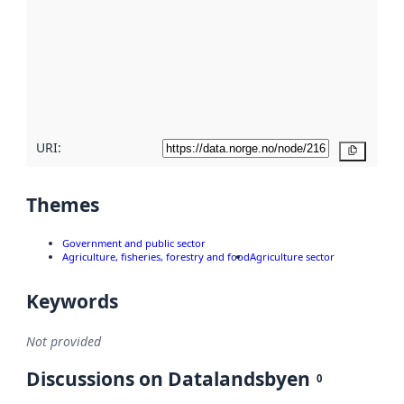
Read
more
about
metadata
quality
here
URI:
Copy
Themes
Government and public sector
Agriculture, fisheries, forestry and food
Agriculture sector
Keywords
Not provided
Discussions on Datalandsbyen
0