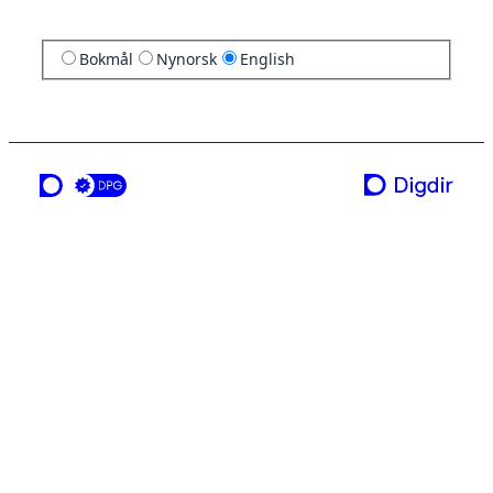
Bokmål
Nynorsk
English
a service from