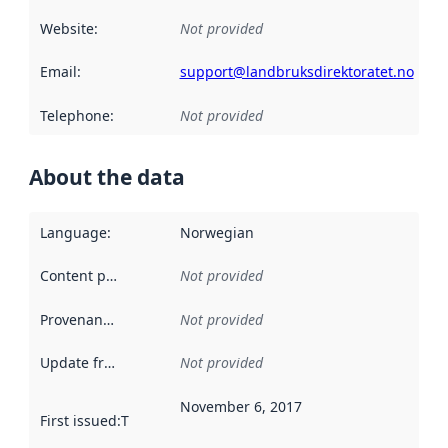
Website
:
Not provided
Email
:
support@landbruksdirektoratet.no
Telephone
:
Not provided
About the data
Language
:
Norwegian
Content providers
:
Not provided
Provenance
:
Not provided
Update frequency
:
Not provided
November 6, 2017
First issued
:
This date indicates when the data in this datas