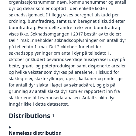
organisasjonsnummer, navn, kommunenummer og antall
dyr og dekar som er oppført i den enkelte kode i
søknadsskjemaet. I tillegg vises beregnet tilskudd per
ordning, bunnfradrag, samt sum beregnet tilskudd etter
bunnfradrag. Eventuelle andre trekk enn bunnfradrag
vises ikke. Søknadsomgangen i 2017 består av to deler:
Del 1 mai: Inneholder søknadsopplysninger om antall dyr
på telledato 1. mai. Del 2 oktober: Inneholder
søknadsopplysninger om antall dyr på telledato 1.
oktober (inkludert bevaringsverdige husdyrraser), dyr på
beite, grønt- og potetproduksjon samt disponerte arealer
og hvilke vekster som dyrkes på arealene. Tilskudd for
slaktegriser, slaktekyllinger, gjess, kalkuner og ender gis
for antall dyr slakta i løpet av søknadsåret, og gis på
grunnlag av antall slakta dyr som er rapportert inn fra
slakteriene til Leveransedatabasen. Antall slakta dyr
inngår ikke i dette datasettet.
Distributions
1
Nameless distribution