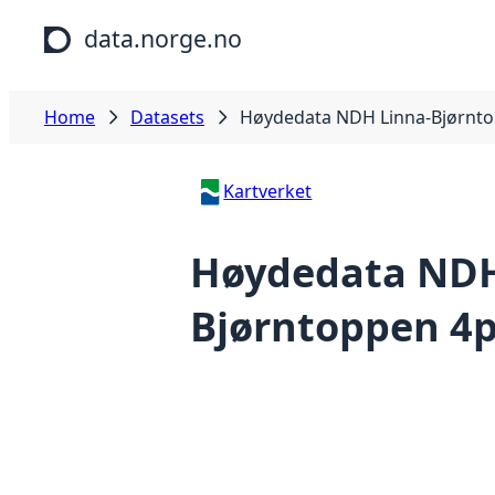
Skip to main content
data.norge.no
Home
Datasets
Høydedata NDH Linna-Bjørnto
Kartverket
Høydedata NDH
Bjørntoppen 4p