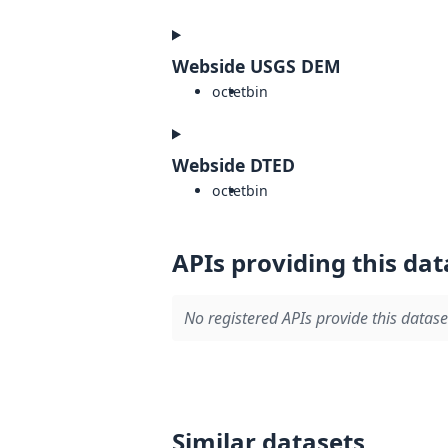
Webside USGS DEM
octet
bin
Webside DTED
octet
bin
APIs providing this dat
No registered APIs provide this datase
Similar datasets