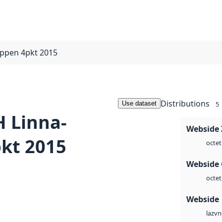
ppen 4pkt 2015
Distributions
Use dataset
5
 Linna-
Webside 
kt 2015
octet
Webside 
octet
Webside
vn
laz