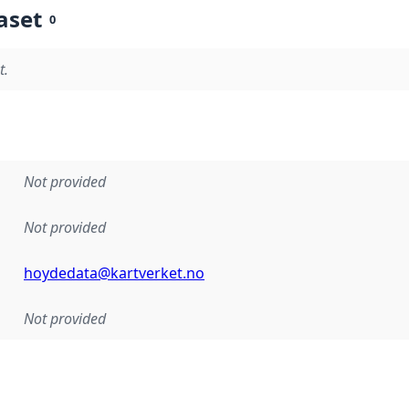
aset
0
t.
Not provided
Not provided
hoydedata@kartverket.no
Not provided