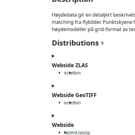
Høydedata gir en detaljert beskrivel
matching fra flybilder. Punktskyene 
høydemodeller på grid-format av te
Distributions
5
Webside ZLAS
octet
bin
Webside GeoTIFF
octet
bin
Webside
laz
vnd.laszip