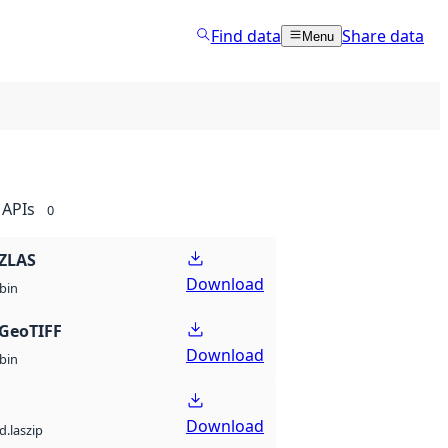
Find data
Share data
Menu
APIs
0
ZLAS
Download
bin
GeoTIFF
Download
bin
Download
d.laszip