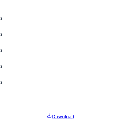
ss
ss
ss
ss
ss
Download