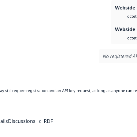
Webside
octet
Webside
octet
No registered AP
ay still require registration and an API key request, as long as anyone can r
ails
Discussions
RDF
0