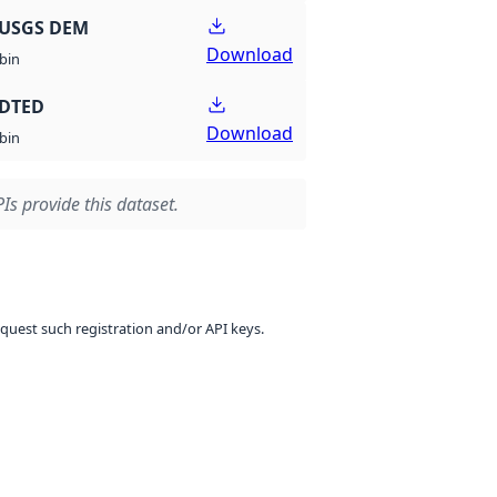
 USGS DEM
Download
bin
 DTED
Download
bin
Is provide this dataset.
equest such registration and/or API keys.