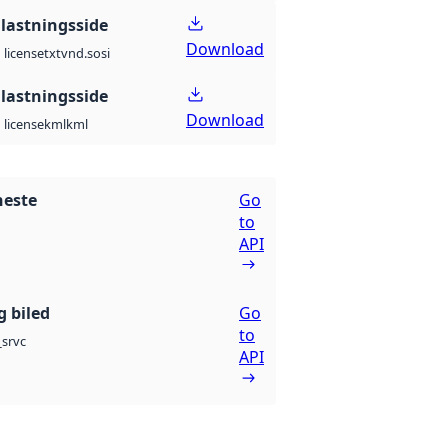
lastningsside
Download
txt
vnd.sosi
license
lastningsside
Download
kml
kml
license
neste
Go
to
API
g biled
Go
to
srvc
API