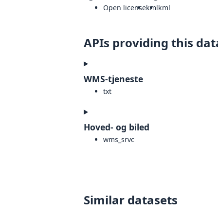
Open license
kml
kml
APIs providing this dat
WMS-tjeneste
txt
Hoved- og biled
wms_srvc
Similar datasets