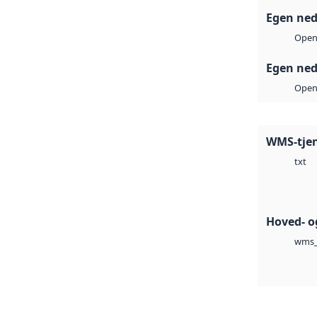
Egen ned
Open 
Egen ned
Open 
WMS-tje
txt
Hoved- o
wms_