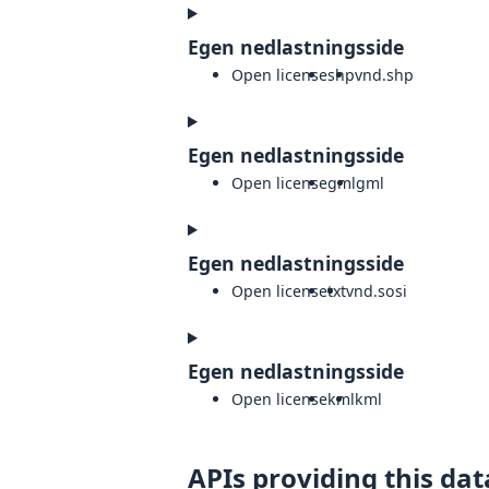
Egen nedlastningsside
Open license
shp
vnd.shp
Egen nedlastningsside
Open license
gml
gml
Egen nedlastningsside
Open license
txt
vnd.sosi
Egen nedlastningsside
Open license
kml
kml
APIs providing this dat