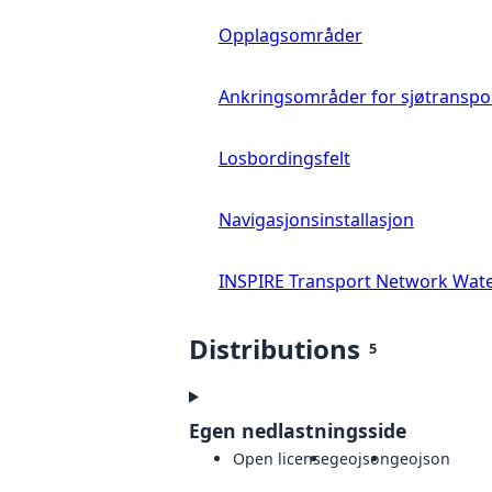
Opplagsområder
Ankringsområder for sjøtranspo
Losbordingsfelt
Navigasjonsinstallasjon
INSPIRE Transport Network Wat
Distributions
5
Egen nedlastningsside
Open license
geojson
geojson