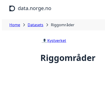
Skip to main content
data.norge.no
Home
Datasets
Riggområder
Kystverket
Riggområder