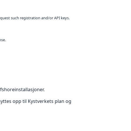
equest such registration and/or API keys.
nse.
shoreinstallasjoner.
yttes opp til Kystverkets plan og