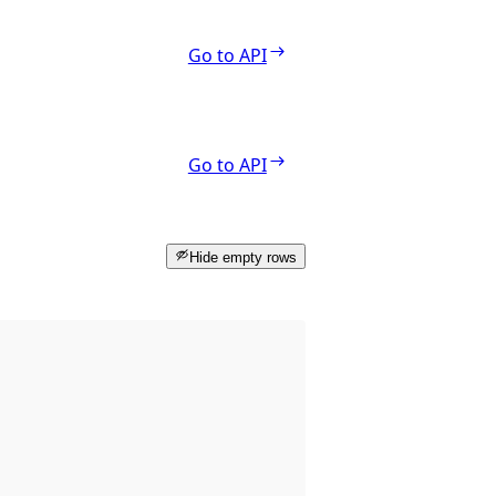
Go to API
Go to API
Hide empty rows