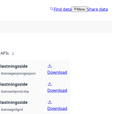
Find data
Share data
Menu
APIs
2
lastningsside
Download
geojson
geojson
license
lastningsside
Download
shp
vnd.shp
license
lastningsside
Download
gml
gml
license