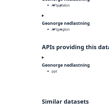
API
pptx
bin
Geonorge nedlastning
API
jpeg
bin
APIs providing this dat
Geonorge nedlastning
ppt
Similar datasets