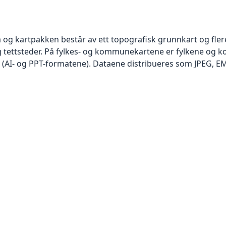
 og kartpakken består av ett topografisk grunnkart og flere
ettsteder. På fylkes- og kommunekartene er fylkene og k
I- og PPT-formatene). Dataene distribueres som JPEG, EMF, 