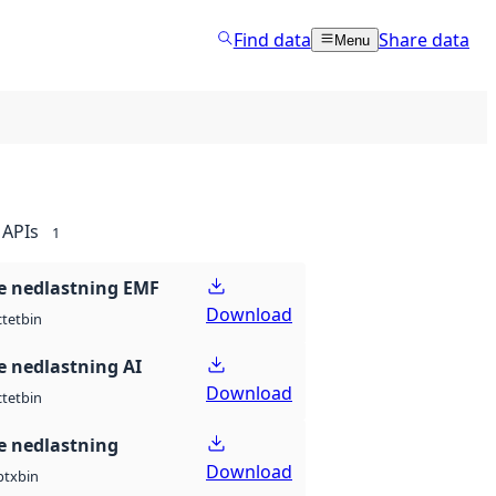
Find data
Share data
Menu
APIs
1
 nedlastning EMF
Download
ctet
bin
 nedlastning AI
Download
ctet
bin
 nedlastning
Download
ptx
bin