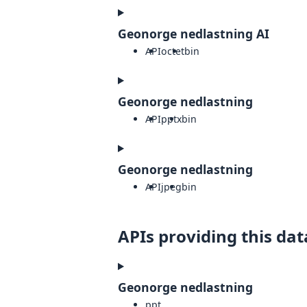
Geonorge nedlastning AI
API
octet
bin
Geonorge nedlastning
API
pptx
bin
Geonorge nedlastning
API
jpeg
bin
APIs providing this dat
Geonorge nedlastning
ppt