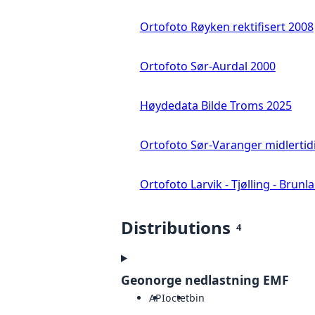
Ortofoto Røyken rektifisert 2008
Ortofoto Sør-Aurdal 2000
Høydedata Bilde Troms 2025
Ortofoto Sør-Varanger midlertid
Ortofoto Larvik - Tjølling - Brunl
Distributions
4
Geonorge nedlastning EMF
API
octet
bin