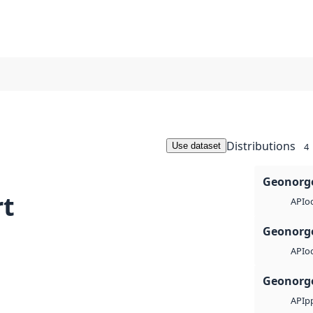
Distributions
Use dataset
4
Geonorge
rt
o
API
Geonorge
o
API
Geonorge
p
API