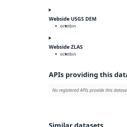
Webside USGS DEM
octet
bin
Webside ZLAS
octet
bin
APIs providing this dat
No registered APIs provide this datase
Similar datasets