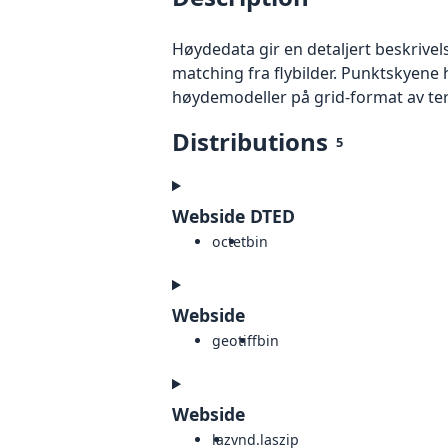
Høydedata gir en detaljert beskrivel
matching fra flybilder. Punktskyene 
høydemodeller på grid-format av te
Distributions
5
Webside DTED
octet
bin
Webside
geotiff
bin
Webside
laz
vnd.laszip