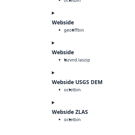
octet
bin
Webside
geotiff
bin
Webside
laz
vnd.laszip
Webside USGS DEM
octet
bin
Webside ZLAS
octet
bin