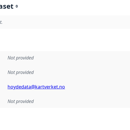
aset
0
t.
Not provided
Not provided
hoydedata@kartverket.no
Not provided