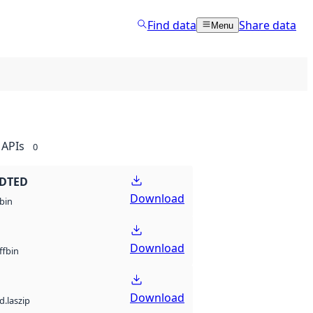
Find data
Share data
Menu
APIs
0
 DTED
Download
bin
Download
bin
ff
Download
d.laszip