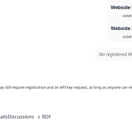
Webside
octet
Webside 
octet
No registered AP
ay still require registration and an API key request, as long as anyone can r
ails
Discussions
RDF
0