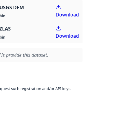
 USGS DEM
Download
bin
ZLAS
Download
bin
Is provide this dataset.
equest such registration and/or API keys.