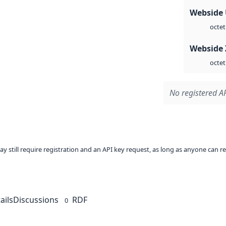
Webside
octet
Webside 
octet
No registered AP
ay still require registration and an API key request, as long as anyone can r
ails
Discussions
RDF
0