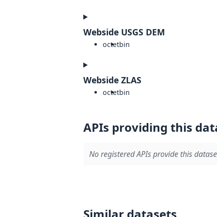
Webside USGS DEM
octet
bin
Webside ZLAS
octet
bin
APIs providing this dat
No registered APIs provide this datase
Similar datasets