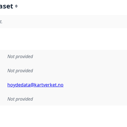
aset
0
t.
Not provided
Not provided
hoydedata@kartverket.no
Not provided