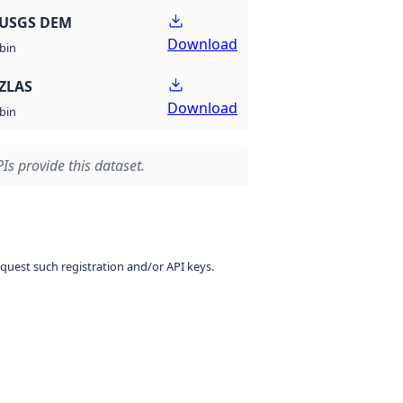
 USGS DEM
Download
bin
ZLAS
Download
bin
Is provide this dataset.
equest such registration and/or API keys.