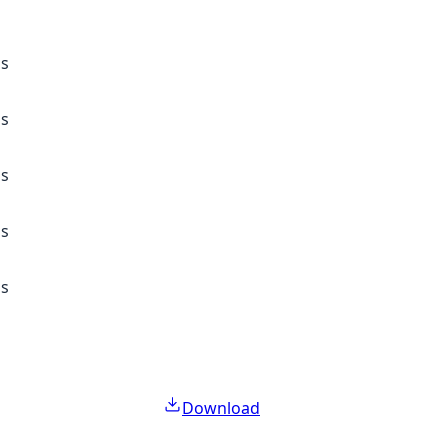
ss
ss
ss
ss
ss
Download