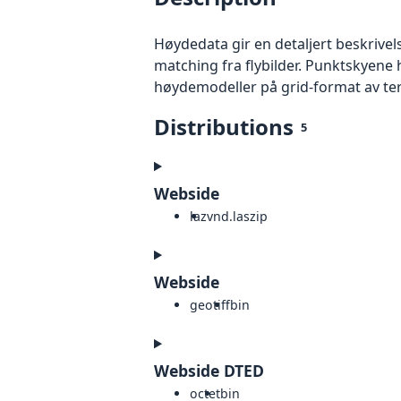
Høydedata gir en detaljert beskrivel
matching fra flybilder. Punktskyene 
høydemodeller på grid-format av te
Distributions
5
Webside
laz
vnd.laszip
Webside
geotiff
bin
Webside DTED
octet
bin