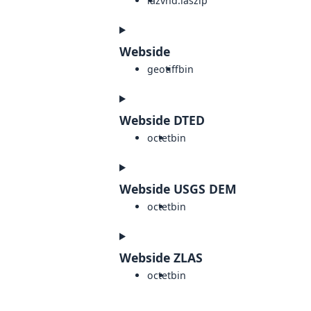
laz
vnd.laszip
Webside
geotiff
bin
Webside DTED
octet
bin
Webside USGS DEM
octet
bin
Webside ZLAS
octet
bin