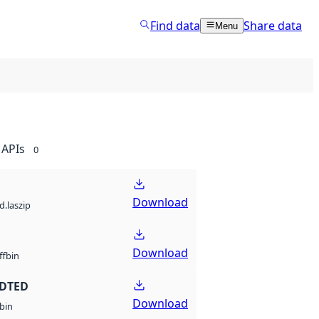
Find data
Share data
Menu
APIs
0
Download
d.laszip
Download
bin
ff
 DTED
Download
bin