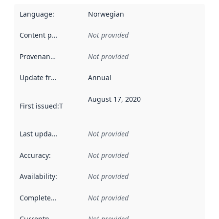
Language
:
Norwegian
Content providers
:
Not provided
Provenance
:
Not provided
Update frequency
:
Annual
August 17, 2020
First issued
:
This date indicates when the data in this datas
Last updated
:
Not provided
Accuracy
:
Not provided
Availability
:
Not provided
Completeness
:
Not provided
Currentness
:
Not provided