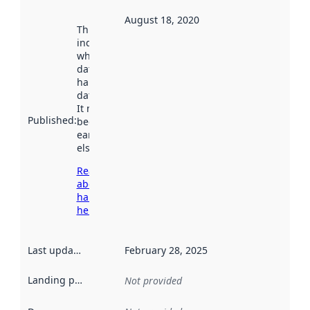
August 18, 2020
This date
indicates
when the
dataset was
harvested by
data.norge.no.
It may have
Published
:
been available
earlier
elsewhere.
Read more
about
harvesting
here
Last updated
:
February 28, 2025
Landing page
:
Not provided