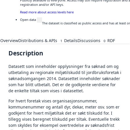
Publicly available to everyone. Access may still require registration and
registration and/or API keys.
Read more about access levels here
Open data
The dataset is classified as public access and has at least
Overview
Distributions & APIs
Details
Discussions
RDF
1
0
Description
Datasett som inneholder opplysninger fra søknad om og
utbetaling av regionale miljøtilskudd til jordbruksforetak i
søknadsomgangen 2014. Datasettet inneholder søknader
som har blitt utbetalt. Det er de godkjente verdiene for
de enkelte tiltak som vises i datasettet.
For hvert foretak vises organisasjonsnummer,
kommunenummer og antall dyr, dekar, meter osv. som er
godkjent for hvert miljøtiltak det er søkt tilskudd for. I
tillegg vises beregnet tilskudd per tiltak. Eventuelle trekk
som skyldes for eksempel overtredelse av søknadsfrist