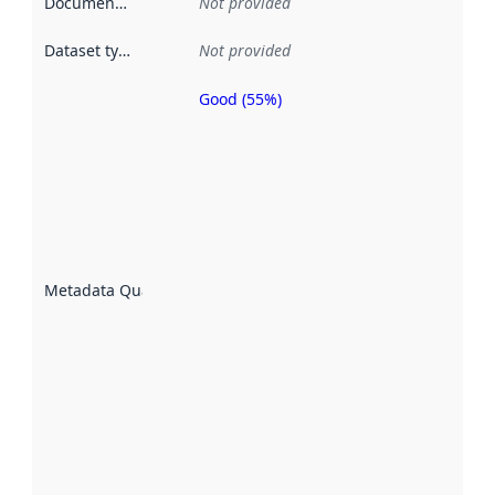
Documentation
:
Not provided
Dataset type
:
Not provided
Good (55%)
Metadata
quality is
an
indicator
of how
well the
datasets
are
described
Metadata Quality
:
using
metadata.
Read
more
about
metadata
quality
here