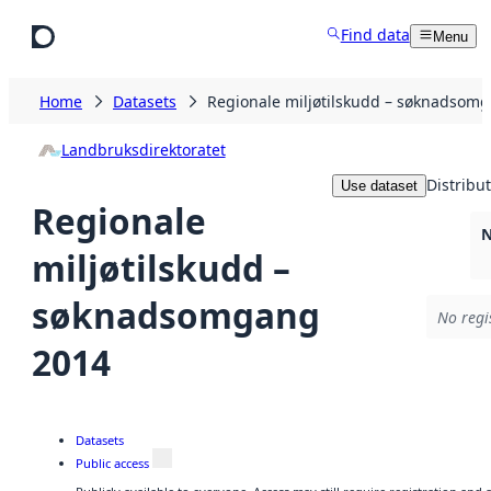
Skip to main content
Find data
Menu
Home
Datasets
Regionale miljøtilskudd – søknadsom
Landbruksdirektoratet
Distribu
Use dataset
Regionale
N
miljøtilskudd –
søknadsomgang
No regi
2014
Datasets
Public access