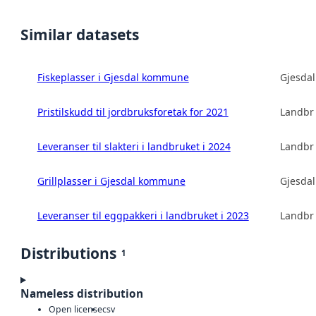
Similar datasets
Fiskeplasser i Gjesdal kommune
Gjesda
Pristilskudd til jordbruksforetak for 2021
Landbru
Leveranser til slakteri i landbruket i 2024
Landbru
Grillplasser i Gjesdal kommune
Gjesda
Leveranser til eggpakkeri i landbruket i 2023
Landbru
Distributions
1
Nameless distribution
Open license
csv