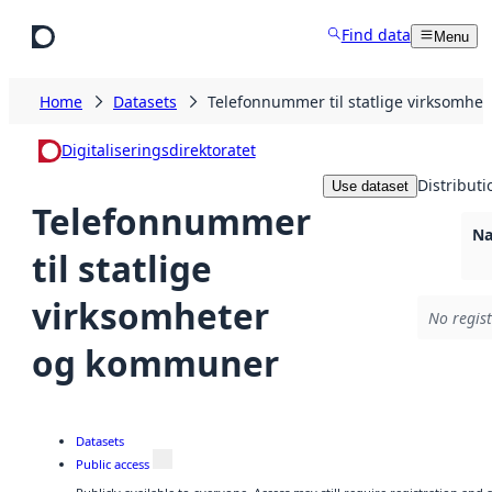
Skip to main content
Find data
Menu
Home
Datasets
Telefonnummer til statlige virksomh
Digitaliseringsdirektoratet
Distributi
Use dataset
Telefonnummer
Na
til statlige
virksomheter
No regist
og kommuner
Datasets
Public access