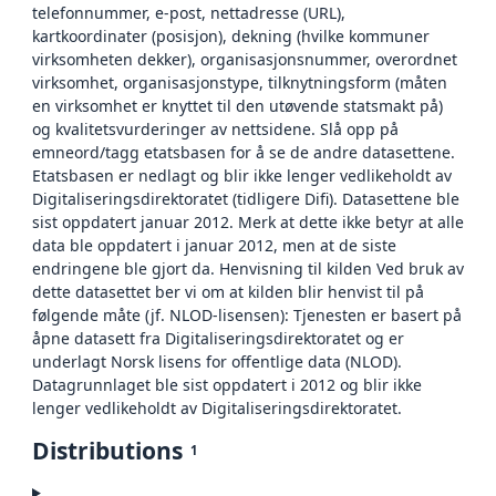
telefonnummer, e-post, nettadresse (URL),
kartkoordinater (posisjon), dekning (hvilke kommuner
virksomheten dekker), organisasjonsnummer, overordnet
virksomhet, organisasjonstype, tilknytningsform (måten
en virksomhet er knyttet til den utøvende statsmakt på)
og kvalitetsvurderinger av nettsidene. Slå opp på
emneord/tagg etatsbasen for å se de andre datasettene.
Etatsbasen er nedlagt og blir ikke lenger vedlikeholdt av
Digitaliseringsdirektoratet (tidligere Difi). Datasettene ble
sist oppdatert januar 2012. Merk at dette ikke betyr at alle
data ble oppdatert i januar 2012, men at de siste
endringene ble gjort da. Henvisning til kilden Ved bruk av
dette datasettet ber vi om at kilden blir henvist til på
følgende måte (jf. NLOD-lisensen): Tjenesten er basert på
åpne datasett fra Digitaliseringsdirektoratet og er
underlagt Norsk lisens for offentlige data (NLOD).
Datagrunnlaget ble sist oppdatert i 2012 og blir ikke
lenger vedlikeholdt av Digitaliseringsdirektoratet.
Distributions
1