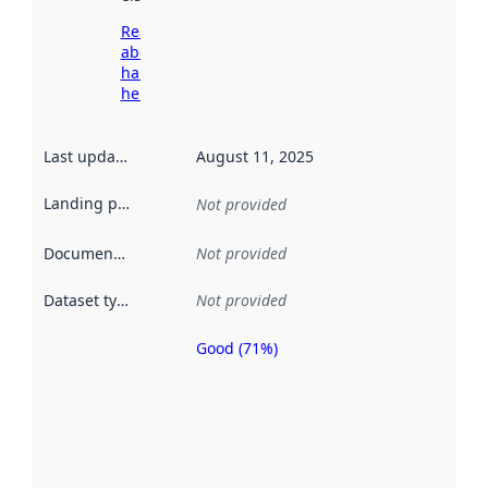
Read more
about
harvesting
here
Last updated
:
August 11, 2025
Landing page
:
Not provided
Documentation
:
Not provided
Dataset type
:
Not provided
Good (71%)
Metadata
quality is
an
indicator
of how
well the
datasets