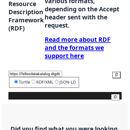
various formats,
Resource
depending on the Accept
Description
header sent with the
Framework
request.
(RDF)
Read more about RDF
and the formats we
support here
Copy
Turtle
RDF/XML
JSON-LD
Copy
Did you find what you were looking