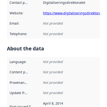
Contact point
:
Digitaliseringsdirektoratet
Website
:
https://www.digitaliseringsdirektoratet.
Email
:
Not provided
Telephone
:
Not provided
About the data
Language
:
Not provided
Content providers
:
Not provided
Provenance
:
Not provided
Update frequency
:
Not provided
April 8, 2014
First issued
:
This date indicates when the data in this datas