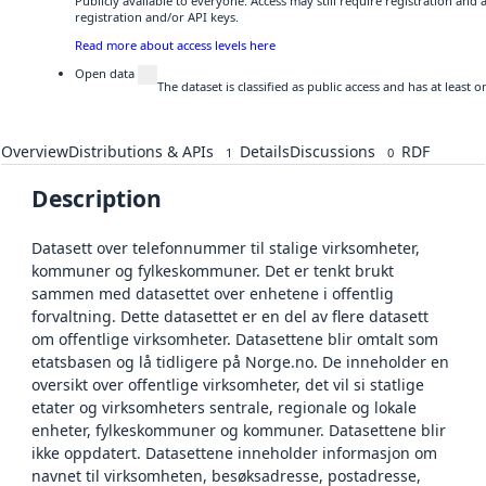
Publicly available to everyone. Access may still require registration and
registration and/or API keys.
Read more about access levels here
Open data
The dataset is classified as public access and has at least
Overview
Distributions & APIs
Details
Discussions
RDF
1
0
Description
Datasett over telefonnummer til stalige virksomheter,
kommuner og fylkeskommuner. Det er tenkt brukt
sammen med datasettet over enhetene i offentlig
forvaltning. Dette datasettet er en del av flere datasett
om offentlige virksomheter. Datasettene blir omtalt som
etatsbasen og lå tidligere på Norge.no. De inneholder en
oversikt over offentlige virksomheter, det vil si statlige
etater og virksomheters sentrale, regionale og lokale
enheter, fylkeskommuner og kommuner. Datasettene blir
ikke oppdatert. Datasettene inneholder informasjon om
navnet til virksomheten, besøksadresse, postadresse,