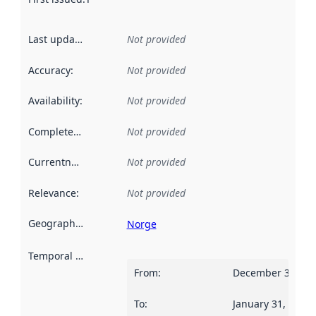
Last updated
:
Not provided
Accuracy
:
Not provided
Availability
:
Not provided
Completeness
:
Not provided
Currentness
:
Not provided
Relevance
:
Not provided
Geographical scope
:
Norge
Temporal scope
:
From
:
December 31, 20
To
:
January 31, 2012