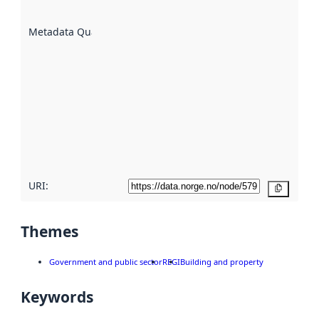
are
described
Metadata Quality
:
using
metadata.
Read
more
about
metadata
quality
here
URI:
Copy
Themes
Government and public sector
REGI
Building and property
Keywords