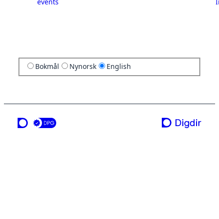
events
I
Bokmål
Nynorsk
English
a service from