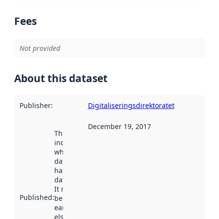
Fees
Not provided
About this dataset
Publisher
:
Digitaliseringsdirektoratet
December 19, 2017
This date
indicates
when the
dataset was
harvested by
data.norge.no.
It may have
Published
:
been available
earlier
elsewhere.