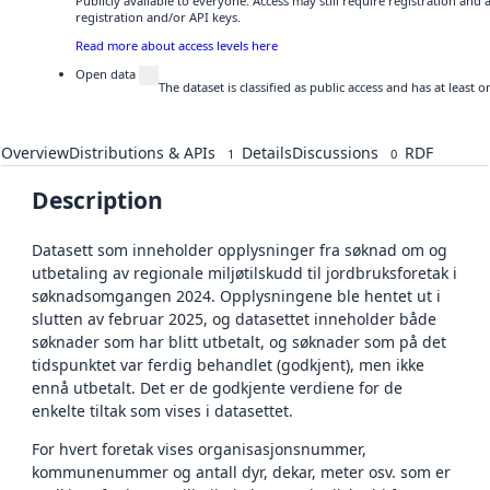
Publicly available to everyone. Access may still require registration and
registration and/or API keys.
Read more about access levels here
Open data
The dataset is classified as public access and has at least
Overview
Distributions & APIs
Details
Discussions
RDF
1
0
Description
Datasett som inneholder opplysninger fra søknad om og
utbetaling av regionale miljøtilskudd til jordbruksforetak i
søknadsomgangen 2024. Opplysningene ble hentet ut i
slutten av februar 2025, og datasettet inneholder både
søknader som har blitt utbetalt, og søknader som på det
tidspunktet var ferdig behandlet (godkjent), men ikke
ennå utbetalt. Det er de godkjente verdiene for de
enkelte tiltak som vises i datasettet.
For hvert foretak vises organisasjonsnummer,
kommunenummer og antall dyr, dekar, meter osv. som er