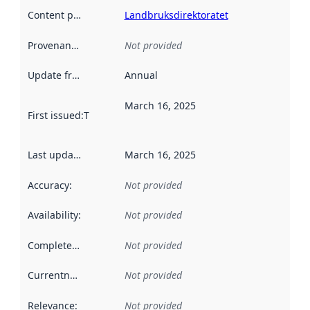
Content providers
:
Landbruksdirektoratet
Provenance
:
Not provided
Update frequency
:
Annual
March 16, 2025
First issued
:
This date indicates when the data in this datas
Last updated
:
March 16, 2025
Accuracy
:
Not provided
Availability
:
Not provided
Completeness
:
Not provided
Currentness
:
Not provided
Relevance
:
Not provided