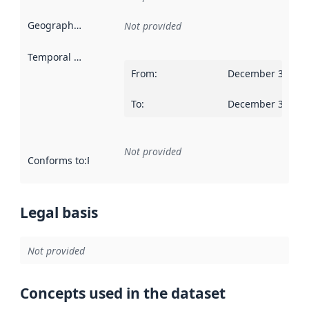
Geographical scope
:
Not provided
Temporal scope
:
From
:
December 31, 20
To
:
December 30, 20
Not provided
Conforms to
:
Reference to an implementation rule or other spe
Legal basis
Not provided
Concepts used in the dataset