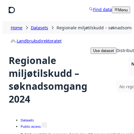
Skip to main content
Find data
Menu
Home
Datasets
Regionale miljøtilskudd – søknadsom
Landbruksdirektoratet
Distribu
Use dataset
Regionale
N
miljøtilskudd –
søknadsomgang
No regi
2024
Datasets
Public access