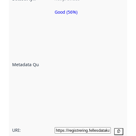
Good (56%)
Metadata
quality is
an
indicator
of how
well the
datasets
are
described
Metadata Quality
:
using
metadata.
Read
more
about
metadata
quality
here
URI:
Copy