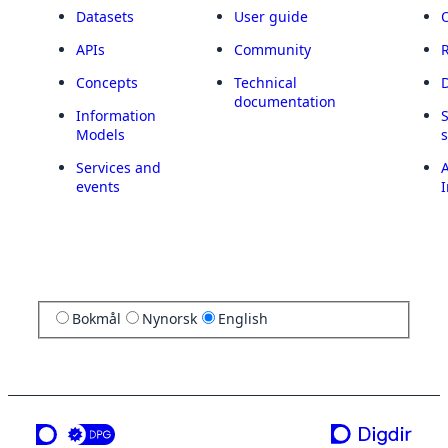
Datasets
User guide
APIs
Community
Concepts
Technical
documentation
Information
Models
Services and
A
events
I
Bokmål
Nynorsk
English
a service from