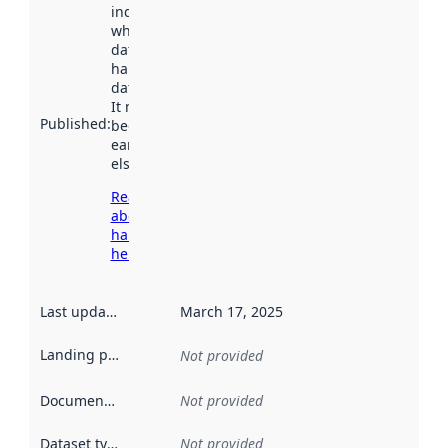
indicates
when the
dataset was
harvested by
data.norge.no.
It may have
Published
:
been available
earlier
elsewhere.
Read more
about
harvesting
here
Last updated
:
March 17, 2025
Landing page
:
Not provided
Documentation
:
Not provided
Dataset type
:
Not provided