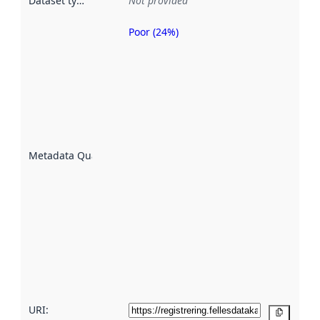
Dataset type
:
Not provided
Poor (24%)
Metadata
quality is
an
indicator
of how
well the
datasets
are
described
Metadata Quality
:
using
metadata.
Read
more
about
metadata
quality
here
URI:
Copy