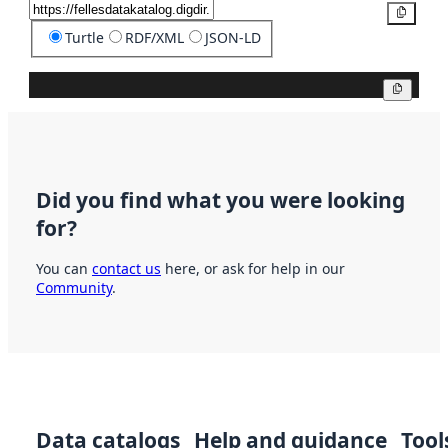
Copy
Turtle
RDF/XML
JSON-LD
Copy
Did you find what you were looking
for?
You can
contact us
here, or ask for help in our
Community
.
Data catalogs
Help and guidance
Tool