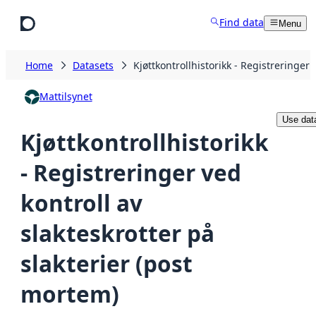
Skip to main content
Find data
Menu
Home
Datasets
Kjøttkontrollhistorikk - Registreringer 
Mattilsynet
Use dat
Kjøttkontrollhistorikk
- Registreringer ved
kontroll av
slakteskrotter på
slakterier (post
mortem)