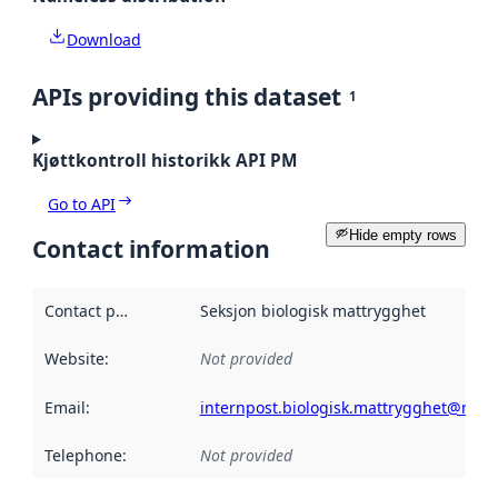
Download
APIs providing this dataset
1
Kjøttkontroll historikk API PM
Go to API
Hide empty rows
Contact information
Contact point
:
Seksjon biologisk mattrygghet
Website
:
Not provided
Email
:
internpost.biologisk.mattrygghet@matti
Telephone
:
Not provided