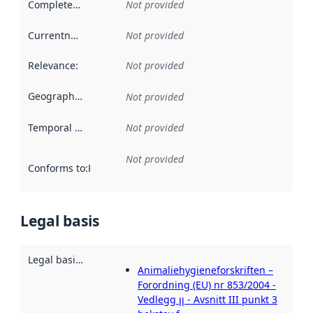
Completeness
:
Not provided
Currentness
:
Not provided
Relevance
:
Not provided
Geographical scope
:
Not provided
Temporal scope
:
Not provided
Not provided
Conforms to
:
Reference to an implementation rule or other spe
Legal basis
Legal basis for access
:
Animaliehygieneforskriften –
Forordning (EU) nr 853/2004 -
Vedlegg ꞁꞁ - Avsnitt III punkt 3