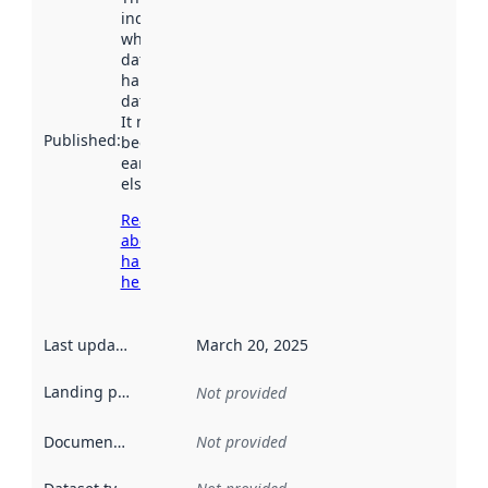
indicates
when the
dataset was
harvested by
data.norge.no.
It may have
Published
:
been available
earlier
elsewhere.
Read more
about
harvesting
here
Last updated
:
March 20, 2025
Landing page
:
Not provided
Documentation
:
Not provided