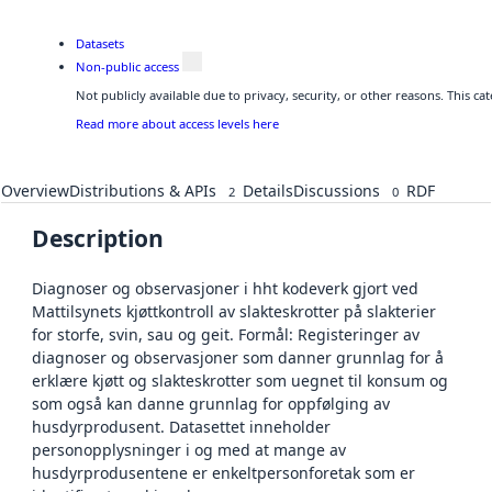
Datasets
Non-public access
Not publicly available due to privacy, security, or other reasons. This c
Read more about access levels here
Overview
Distributions & APIs
Details
Discussions
RDF
2
0
Description
Diagnoser og observasjoner i hht kodeverk gjort ved
Mattilsynets kjøttkontroll av slakteskrotter på slakterier
for storfe, svin, sau og geit. Formål: Registeringer av
diagnoser og observasjoner som danner grunnlag for å
erklære kjøtt og slakteskrotter som uegnet til konsum og
som også kan danne grunnlag for oppfølging av
husdyrprodusent. Datasettet inneholder
personopplysninger i og med at mange av
husdyrprodusentene er enkeltpersonforetak som er