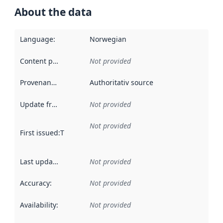
About the data
Language
:
Norwegian
Content providers
:
Not provided
Provenance
:
Authoritativ source
Update frequency
:
Not provided
Not provided
First issued
:
This date indicates when the data in this datas
Last updated
:
Not provided
Accuracy
:
Not provided
Availability
:
Not provided