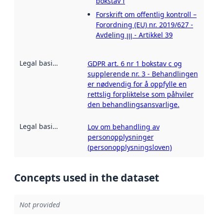
bokstav f
Forskrift om offentlig kontroll –
Forordning (EU) nr. 2019/627 -
Avdeling ꞁꞁꞁ - Artikkel 39
Legal basis for processing
:
GDPR art. 6 nr 1 bokstav c og
supplerende nr. 3 - Behandlingen
er nødvendig for å oppfylle en
rettslig forpliktelse som påhviler
den behandlingsansvarlige.
Legal basis for restriction
:
Lov om behandling av
personopplysninger
(personopplysningsloven)
Concepts used in the dataset
Not provided