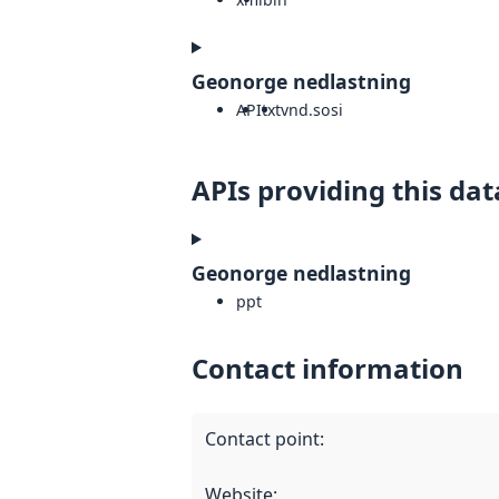
Geonorge nedlastning
API
txt
vnd.sosi
APIs providing this dat
Geonorge nedlastning
ppt
Contact information
Contact point
:
Website
: