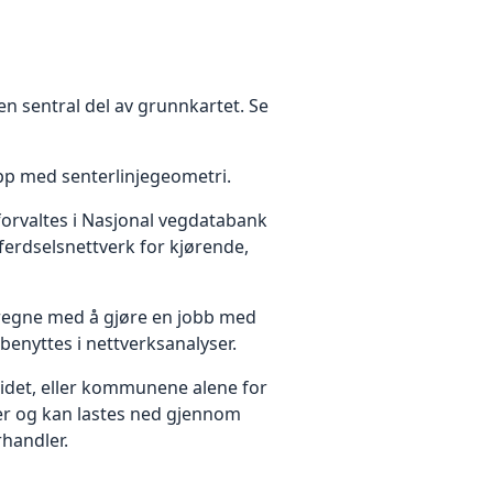
en sentral del av grunnkartet. Se
app med senterlinjegeometri.
orvaltes i Nasjonal vegdatabank
erdselsnettverk for kjørende,
 regne med å gjøre en jobb med
enyttes i nettverksanalyser.
idet, eller kommunene alene for
ter og kan lastes ned gjennom
handler.