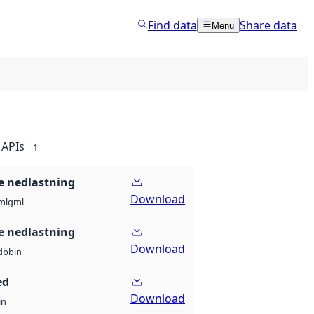
Find data
Share data
Menu
APIs
1
 nedlastning
Download
ml
gml
 nedlastning
Download
db
bin
ed
Download
in