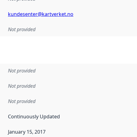
kundesenter@kartverket.no
Not provided
Not provided
Not provided
Not provided
Continuously Updated
January 15, 2017
en the data in this dataset was first released. It may have