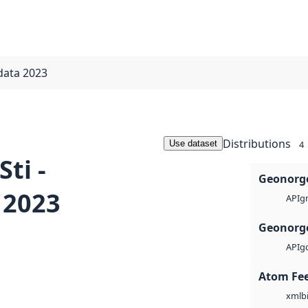
 data 2023
Distributions
Use dataset
4
ti -
Geonorge
 2023
g
API
Geonorge
g
API
Atom Fe
b
xml