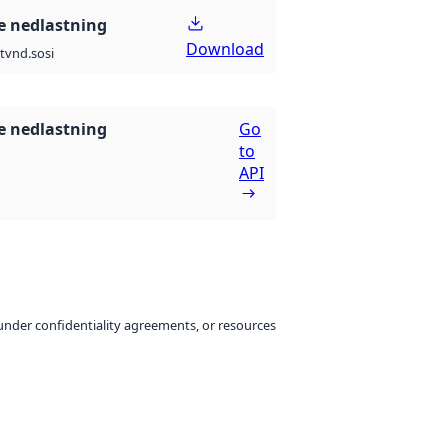
 nedlastning
Download
t
vnd.sosi
 nedlastning
Go
to
API
under confidentiality agreements, or resources