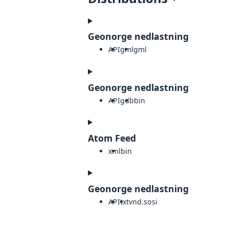
Geonorge nedlastning
API
gml
gml
Geonorge nedlastning
API
gdb
bin
Atom Feed
xml
bin
Geonorge nedlastning
API
txt
vnd.sosi