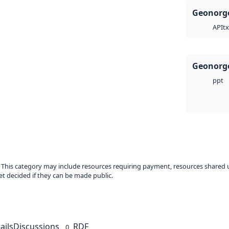
Geonorge
tx
API
Geonorge
ppt
. This category may include resources requiring payment, resources shared 
t decided if they can be made public.
ails
Discussions
RDF
0