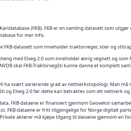
s Kartdatabase (FKB). FKB er en samling datasett som utgjør 
tabase for mer info.
e FKB-datasett som inneholder traktorveger, stier og stitr
heng med Elveg 2.0 som inneholder øvrig vegnett og som f
VDB skal FKB-TraktorvegSti kunne danne et komplett samf
vil ha svært varierende grad av nettverkstopologi. Man må
 og Elveg 2.0 før dette kan betraktes som ett nettverk og b
 data. FKB-dataene er finansiert gjennom Geovekst-samarbe
 FKB-dataene er fritt tilgjengelige for Norge digitalt par
rivate aktører må kjøpe tilgang til dataene gjennom en for