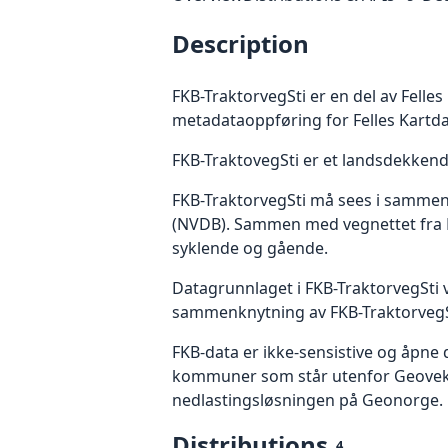
Description
FKB-TraktorvegSti er en del av Felle
metadataoppføring for Felles Kartda
FKB-TraktovegSti er et landsdekkend
FKB-TraktorvegSti må sees i sammen
(NVDB). Sammen med vegnettet fra N
syklende og gående.
Datagrunnlaget i FKB-TraktorvegSti 
sammenknytning av FKB-TraktorvegSti
FKB-data er ikke-sensistive og åpne
kommuner som står utenfor Geovekst.
nedlastingsløsningen på Geonorge. P
Distributions
4