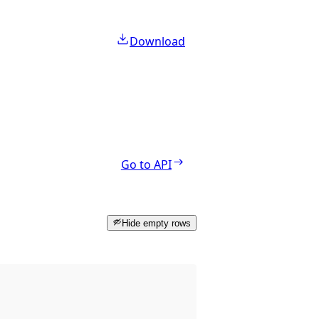
Download
Go to API
Hide empty rows