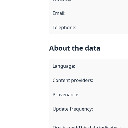
Email
:
Telephone
:
About the data
Language
:
Content providers
:
Provenance
:
Update frequency
:
First issued
:
This date indicates wh