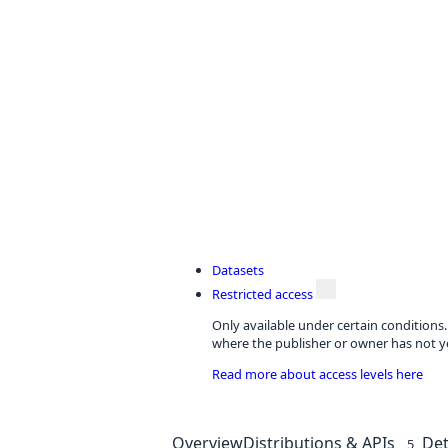
Datasets
Restricted access
Only available under certain conditions
where the publisher or owner has not ye
Read more about access levels here
Overview
Distributions & APIs
Det
5