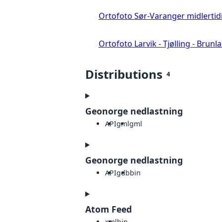
Ortofoto Sør-Varanger midlertid
Ortofoto Larvik - Tjølling - Brunl
Distributions
4
Geonorge nedlastning
API
gml
gml
Geonorge nedlastning
API
gdb
bin
Atom Feed
xml
bin