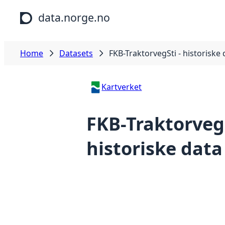
Skip to main content
data.norge.no
Home
Datasets
FKB-TraktorvegSti - historiske
Kartverket
FKB-TraktorvegS
historiske data