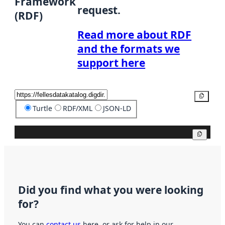
Framework
request.
(RDF)
Read more about RDF
and the formats we
support here
Copy
Turtle
RDF/XML
JSON-LD
Copy
Did you find what you were looking
for?
You can
contact us
here, or ask for help in our