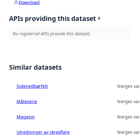
Download
APIs providing this dataset
0
No registered APIs provide this dataset.
Similar datasets
Sidenedbørfelt
Norges vas
Måleserie
Norges vas
Magasin
Norges vas
Utredninger av skredfare
Norges vas