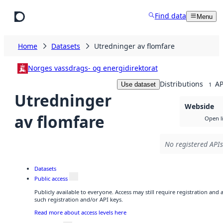
Skip to main content
Find data
Menu
Home
Datasets
Utredninger av flomfare
Norges vassdrags- og energidirektorat
Distributions
AP
Use dataset
1
Utredninger
Webside
av flomfare
Open l
No registered APIs
Datasets
Public access
Publicly available to everyone. Access may still require registration and
such registration and/or API keys.
Read more about access levels here