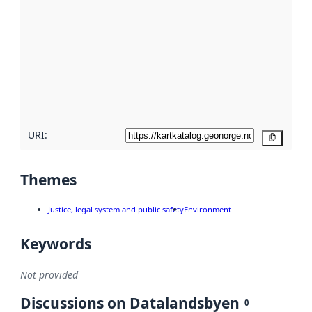
metadata.
Read
more
about
metadata
quality
here
URI:
Copy
Themes
Justice, legal system and public safety
Environment
Keywords
Not provided
Discussions on Datalandsbyen
0