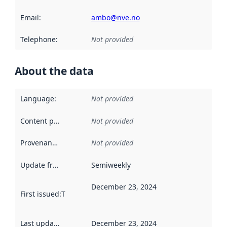
Email
:
ambo@nve.no
Telephone
:
Not provided
About the data
Language
:
Not provided
Content providers
:
Not provided
Provenance
:
Not provided
Update frequency
:
Semiweekly
December 23, 2024
First issued
:
This date indicates when the data in this datas
Last updated
:
December 23, 2024