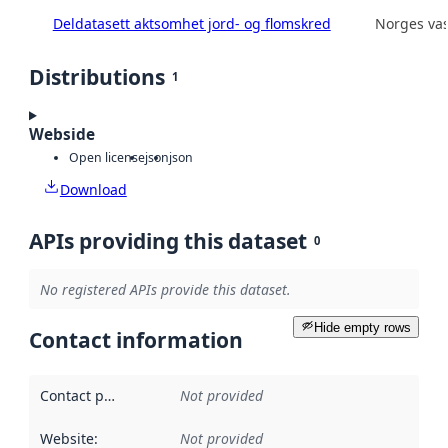
Deldatasett aktsomhet jord- og flomskred
Norges vas
Distributions
1
Webside
Open license
json
json
Download
APIs providing this dataset
0
No registered APIs provide this dataset.
Hide empty rows
Contact information
Contact point
:
Not provided
Website
:
Not provided