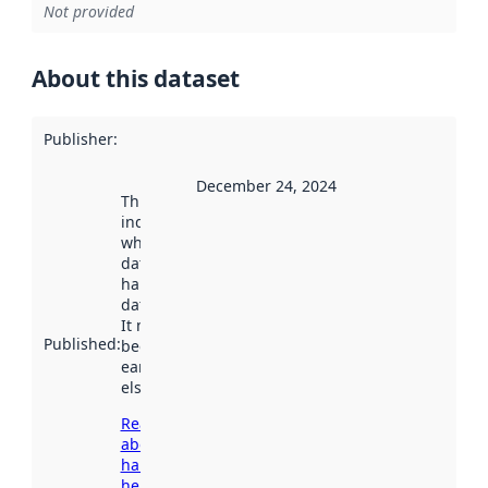
Not provided
About this dataset
Publisher
:
December 24, 2024
This date
indicates
when the
dataset was
harvested by
data.norge.no.
It may have
Published
:
been available
earlier
elsewhere.
Read more
about
harvesting
here