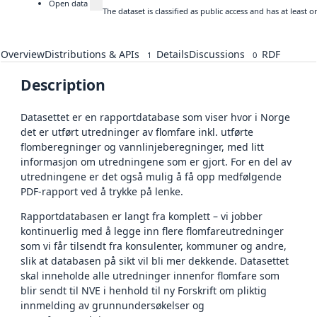
Open data
The dataset is classified as public access and has at least
Overview
Distributions & APIs
Details
Discussions
RDF
1
0
Description
Datasettet er en rapportdatabase som viser hvor i Norge
det er utført utredninger av flomfare inkl. utførte
flomberegninger og vannlinjeberegninger, med litt
informasjon om utredningene som er gjort. For en del av
utredningene er det også mulig å få opp medfølgende
PDF-rapport ved å trykke på lenke.
Rapportdatabasen er langt fra komplett – vi jobber
kontinuerlig med å legge inn flere flomfareutredninger
som vi får tilsendt fra konsulenter, kommuner og andre,
slik at databasen på sikt vil bli mer dekkende. Datasettet
skal inneholde alle utredninger innenfor flomfare som
blir sendt til NVE i henhold til ny Forskrift om pliktig
innmelding av grunnundersøkelser og