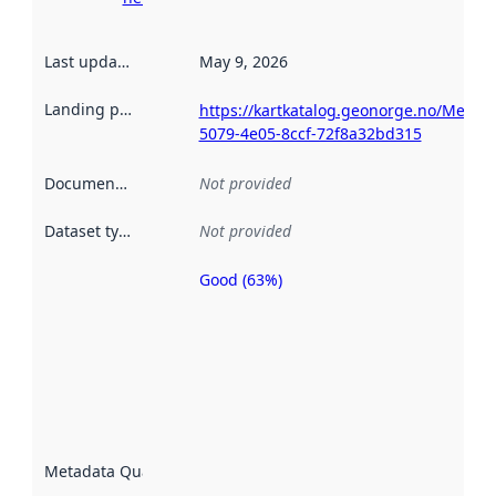
Last updated
:
May 9, 2026
Landing page
:
https://kartkatalog.geonorge.no/Metad
5079-4e05-8ccf-72f8a32bd315
Documentation
:
Not provided
Dataset type
:
Not provided
Good (63%)
Metadata
quality is
an
indicator
of how
well the
datasets
are
described
Metadata Quality
:
using