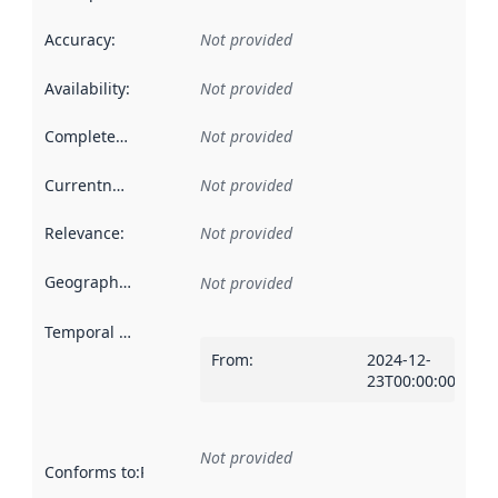
Accuracy
:
Not provided
Availability
:
Not provided
Completeness
:
Not provided
Currentness
:
Not provided
Relevance
:
Not provided
Geographical scope
:
Not provided
Temporal scope
:
From
:
2024-12-
23T00:00:00Z
Not provided
Conforms to
:
Reference to an implementation rule or other spe