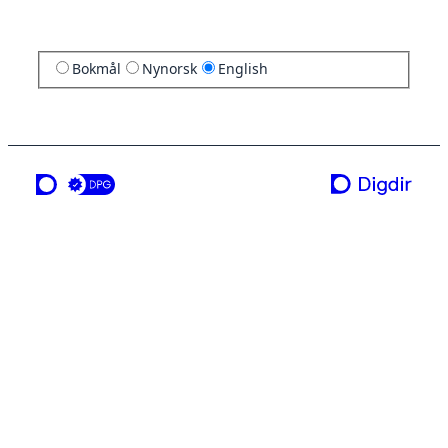
Bokmål
Nynorsk
English
a service from