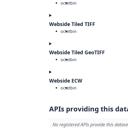
octet
bin
Webside Tiled TIFF
octet
bin
Webside Tiled GeoTIFF
octet
bin
Webside ECW
octet
bin
APIs providing this dat
No registered APIs provide this datase