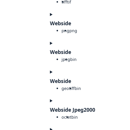
tiff
tif
Webside
png
png
Webside
jpeg
bin
Webside
geotiff
bin
Webside Jpeg2000
octet
bin