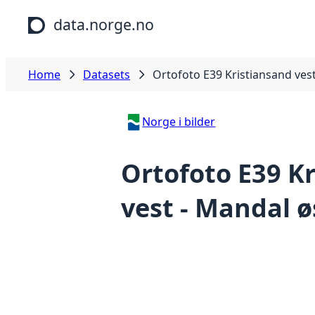
Skip to main content
data.norge.no
Home
Datasets
Ortofoto E39 Kristiansand ves
Norge i bilder
Ortofoto E39 K
vest - Mandal ø