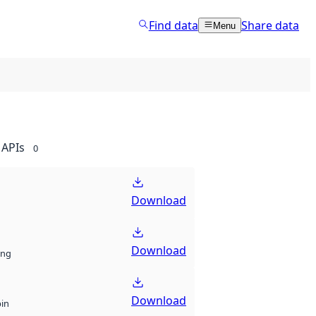
Find data
Share data
Menu
APIs
0
Download
Download
ng
Download
bin