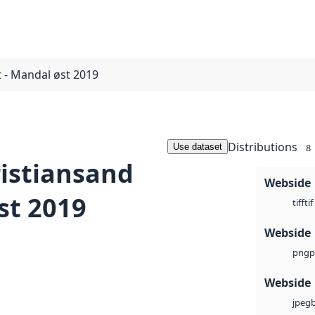
t - Mandal øst 2019
Distributions
Use dataset
8
ristiansand
Webside
st 2019
tif
tiff
Webside
p
png
Webside
jpeg