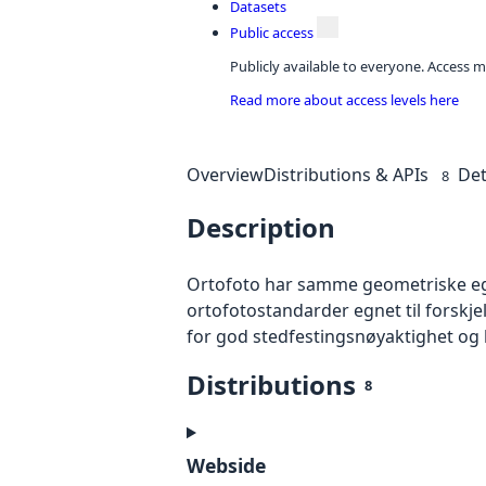
Datasets
Public access
Publicly available to everyone. Access m
Read more about access levels here
Overview
Distributions & APIs
Det
8
Description
Ortofoto har samme geometriske egen
ortofotostandarder egnet til forskj
for god stedfestingsnøyaktighet og 
Distributions
8
Webside