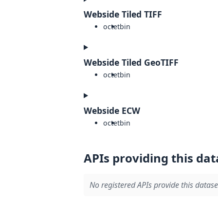
Webside Tiled TIFF
octet
bin
Webside Tiled GeoTIFF
octet
bin
Webside ECW
octet
bin
APIs providing this dat
No registered APIs provide this datase