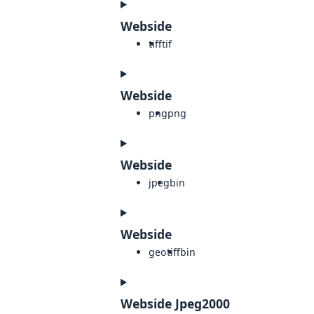
Webside
tiff
tif
Webside
png
png
Webside
jpeg
bin
Webside
geotiff
bin
Webside Jpeg2000