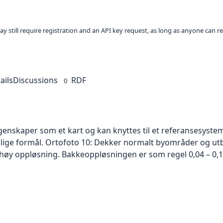
ay still require registration and an API key request, as long as anyone can r
ails
Discussions
RDF
0
skaper som et kart og kan knyttes til et referansesystem. 
ellige formål. Ortofoto 10: Dekker normalt byområder og 
høy oppløsning. Bakkeoppløsningen er som regel 0,04 – 0,1