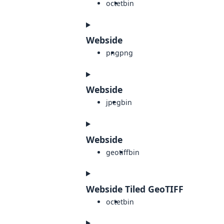
octet
bin
Webside
png
png
Webside
jpeg
bin
Webside
geotiff
bin
Webside Tiled GeoTIFF
octet
bin