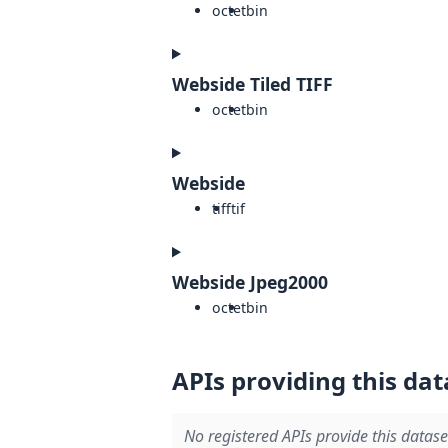
octet
bin
Webside Tiled TIFF
octet
bin
Webside
tiff
tif
Webside Jpeg2000
octet
bin
APIs providing this dat
No registered APIs provide this datase