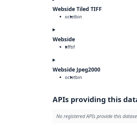
Webside Tiled TIFF
octet
bin
Webside
tiff
tif
Webside Jpeg2000
octet
bin
APIs providing this dat
No registered APIs provide this datase