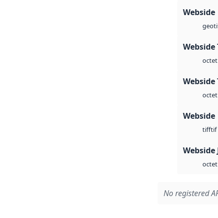
Webside
geoti
Webside 
octet
Webside 
octet
Webside
tif
tiff
Webside 
octet
No registered AP