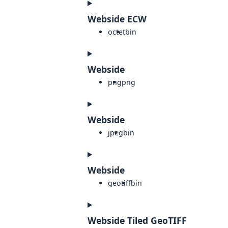
Webside ECW
octet
bin
Webside
png
png
Webside
jpeg
bin
Webside
geotiff
bin
Webside Tiled GeoTIFF