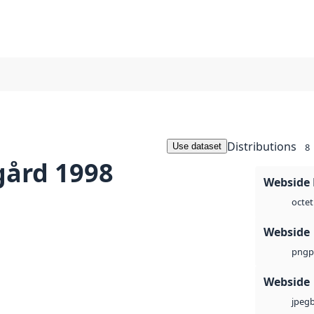
Distributions
Use dataset
8
gård 1998
Webside
octet
Webside
p
png
Webside
jpeg