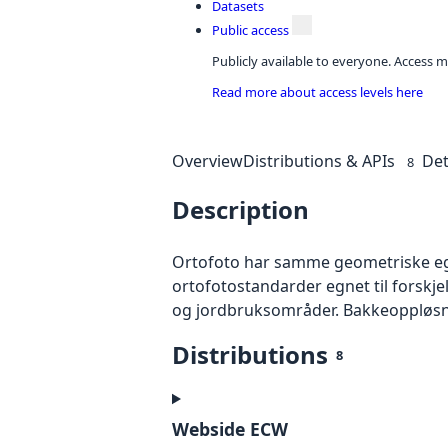
Datasets
Public access
Publicly available to everyone. Access m
Read more about access levels here
Overview
Distributions & APIs
Det
8
Description
Ortofoto har samme geometriske egen
ortofotostandarder egnet til forskj
og jordbruksområder. Bakkeoppløsnin
Distributions
8
Webside ECW