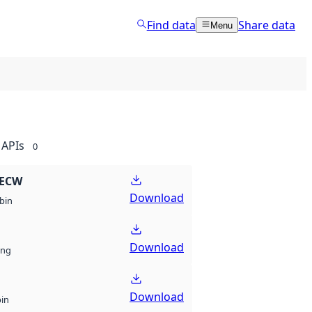
Find data
Share data
Menu
APIs
0
 ECW
Download
bin
Download
ng
Download
bin