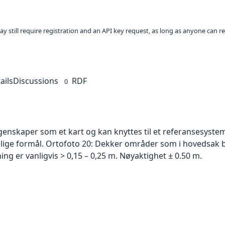
ay still require registration and an API key request, as long as anyone can r
ails
Discussions
RDF
0
skaper som et kart og kan knyttes til et referansesystem. 
ellige formål. Ortofoto 20: Dekker områder som i hovedsak b
g er vanligvis > 0,15 – 0,25 m. Nøyaktighet ± 0.50 m.