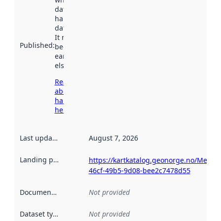
dataset was
harvested by
data.norge.no.
It may have
Published
:
been available
earlier
elsewhere.
Read more
about
harvesting
here
Last updated
:
August 7, 2026
Landing page
:
https://kartkatalog.geonorge.no/Metad
46cf-49b5-9d08-bee2c7478d55
Documentation
:
Not provided
Dataset type
:
Not provided