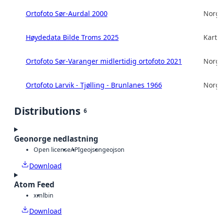
Ortofoto Sør-Aurdal 2000
Norg
Høydedata Bilde Troms 2025
Kart
Ortofoto Sør-Varanger midlertidig ortofoto 2021
Norg
Ortofoto Larvik - Tjølling - Brunlanes 1966
Norg
Distributions
6
Geonorge nedlastning
Open license
API
geojson
geojson
Download
Atom Feed
xml
bin
Download