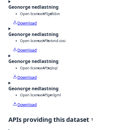
Geonorge nedlastning
Open license
API
gdb
bin
Download
Geonorge nedlastning
Open license
API
txt
vnd.sosi
Download
Geonorge nedlastning
Open license
API
sql
sql
Download
Geonorge nedlastning
Open license
API
gml
gml
Download
APIs providing this dataset
1