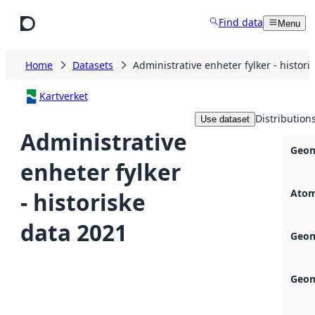
Skip to main content
Find data
Menu
Home
Datasets
Administrative enheter fylker - histori
Kartverket
Distribution
Use dataset
Administrative
Geon
enheter fylker
Atom
- historiske
data 2021
Geon
Geon