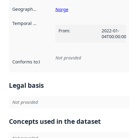
Geographical scope
:
Norge
Temporal scope
:
From
:
2022-01-
04T00:00:00Z
Not provided
Conforms to
:
Reference to an implementation rule or other spe
Legal basis
Not provided
Concepts used in the dataset