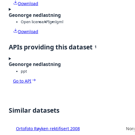
Download
Geonorge nedlastning
Open license
API
gml
gml
Download
APIs providing this dataset
1
Geonorge nedlastning
ppt
Go to API
Similar datasets
Ortofoto Røyken rektifisert 2008
Norg