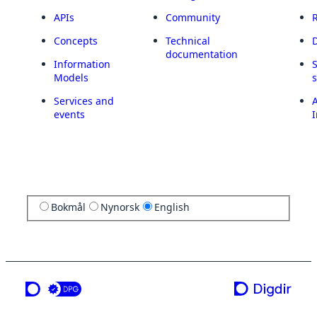
APIs
Community
Concepts
Technical
documentation
Information
Models
Services and
A
events
I
Bokmål
Nynorsk
English
a service from