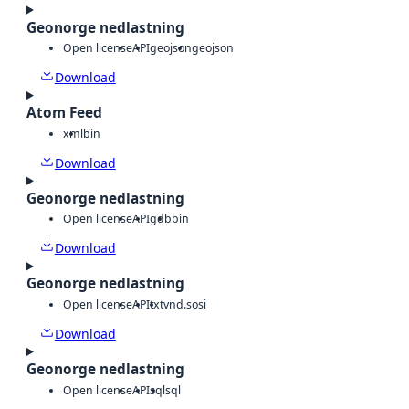
Geonorge nedlastning
Open license
API
geojson
geojson
Download
Atom Feed
xml
bin
Download
Geonorge nedlastning
Open license
API
gdb
bin
Download
Geonorge nedlastning
Open license
API
txt
vnd.sosi
Download
Geonorge nedlastning
Open license
API
sql
sql