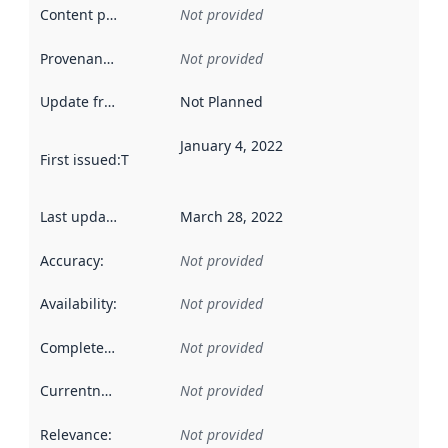
Content providers
:
Not provided
Provenance
:
Not provided
Update frequency
:
Not Planned
January 4, 2022
First issued
:
This date indicates when the data in this datas
Last updated
:
March 28, 2022
Accuracy
:
Not provided
Availability
:
Not provided
Completeness
:
Not provided
Currentness
:
Not provided
Relevance
:
Not provided