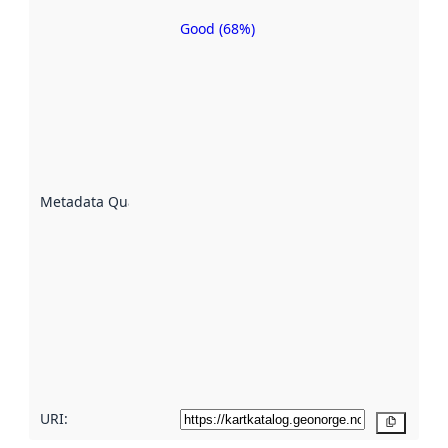
Good (68%)
Metadata
quality is
an
indicator
of how
well the
datasets
are
described
Metadata Quality
:
using
metadata.
Read
more
about
metadata
quality
here
URI:
Copy