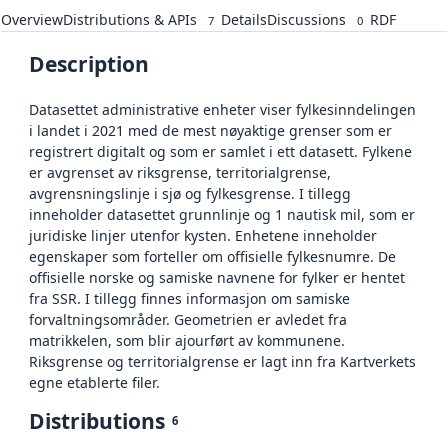
Overview
Distributions & APIs
Details
Discussions
RDF
7
0
Description
Datasettet administrative enheter viser fylkesinndelingen
i landet i 2021 med de mest nøyaktige grenser som er
registrert digitalt og som er samlet i ett datasett. Fylkene
er avgrenset av riksgrense, territorialgrense,
avgrensningslinje i sjø og fylkesgrense. I tillegg
inneholder datasettet grunnlinje og 1 nautisk mil, som er
juridiske linjer utenfor kysten. Enhetene inneholder
egenskaper som forteller om offisielle fylkesnumre. De
offisielle norske og samiske navnene for fylker er hentet
fra SSR. I tillegg finnes informasjon om samiske
forvaltningsområder. Geometrien er avledet fra
matrikkelen, som blir ajourført av kommunene.
Riksgrense og territorialgrense er lagt inn fra Kartverkets
egne etablerte filer.
Distributions
6