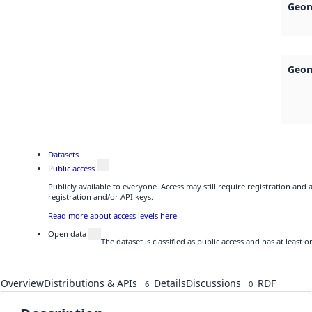
Geon
Geon
Datasets
Public access
Publicly available to everyone. Access may still require registration and
registration and/or API keys.
Read more about access levels here
Open data
The dataset is classified as public access and has at least
Overview
Distributions & APIs
Details
Discussions
RDF
6
0