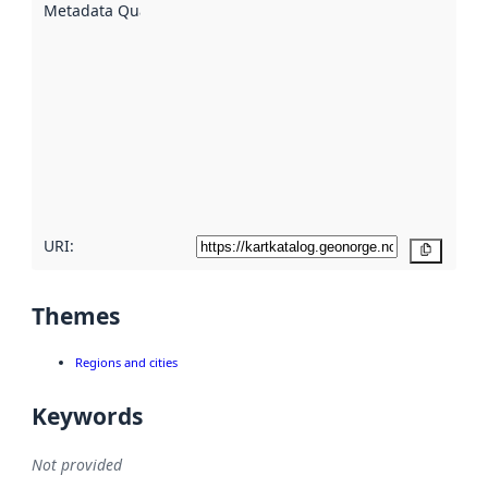
described
Metadata Quality
:
using
metadata.
Read
more
about
metadata
quality
here
URI:
Copy
Themes
Regions and cities
Keywords
Not provided