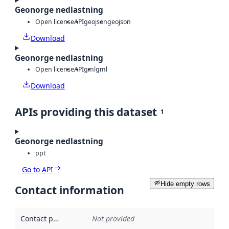
Geonorge nedlastning
Open license
API
geojson
geojson
Download
Geonorge nedlastning
Open license
API
gml
gml
Download
APIs providing this dataset
1
Geonorge nedlastning
ppt
Go to API
Hide empty rows
Contact information
Contact point
:
Not provided