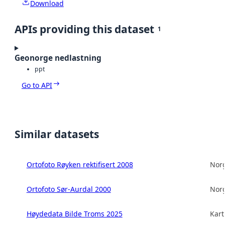
Download
APIs providing this dataset
1
Geonorge nedlastning
ppt
Go to API
Similar datasets
Ortofoto Røyken rektifisert 2008
Norg
Ortofoto Sør-Aurdal 2000
Norg
Høydedata Bilde Troms 2025
Kart