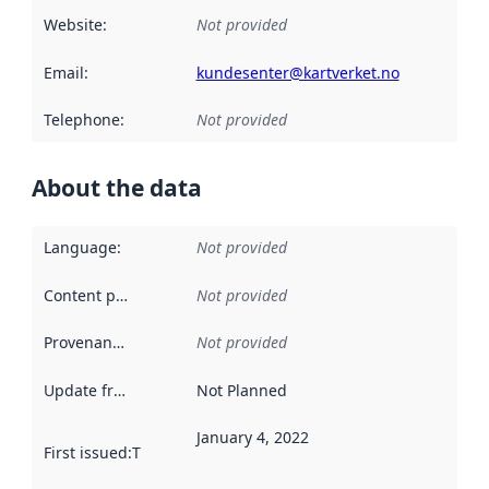
Website
:
Not provided
Email
:
kundesenter@kartverket.no
Telephone
:
Not provided
About the data
Language
:
Not provided
Content providers
:
Not provided
Provenance
:
Not provided
Update frequency
:
Not Planned
January 4, 2022
First issued
:
This date indicates when the data in this datas