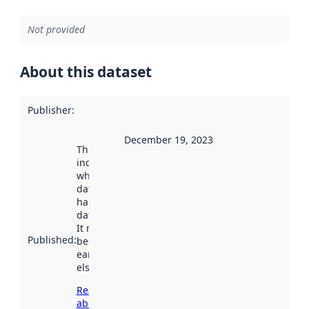
Not provided
About this dataset
Publisher
:
December 19, 2023
This date
indicates
when the
dataset was
harvested by
data.norge.no.
It may have
Published
:
been available
earlier
elsewhere.
Read more
about