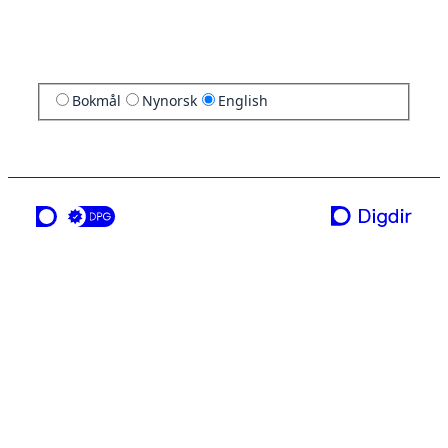
Bokmål
Nynorsk
English
a service from