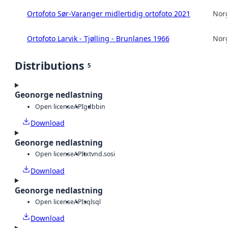
Ortofoto Sør-Varanger midlertidig ortofoto 2021
Norg
Ortofoto Larvik - Tjølling - Brunlanes 1966
Norg
Distributions
5
Geonorge nedlastning
Open license
API
gdb
bin
Download
Geonorge nedlastning
Open license
API
txt
vnd.sosi
Download
Geonorge nedlastning
Open license
API
sql
sql
Download