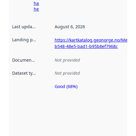
harvesting
here
Last updated
:
August 6, 2026
Landing page
:
https://kartkatalog.geonorge.no/Metad
b548-48e5-bad1-b95b8ef7968c
Documentation
:
Not provided
Dataset type
:
Not provided
Good (68%)
Metadata
quality is
an
indicator
of how
well the
datasets
are