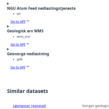
NGU Atom Feed nedlastingstjeneste
txt
Go to API
Geologisk arv WMS
wms_srvc
Go to API
Geonorge nedlastning
gdb
Go to API
Similar datasets
Løsmasser regionalt
Norges geologis