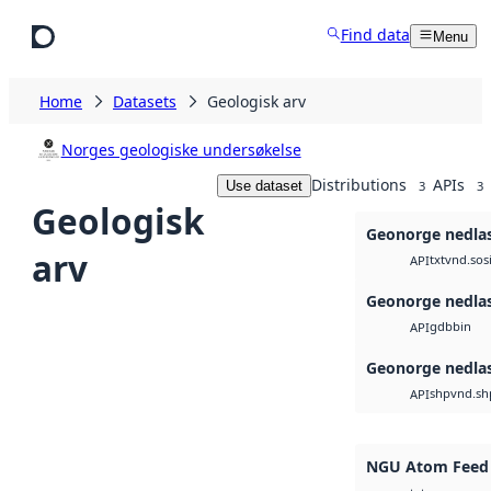
Skip to main content
Find data
Menu
Home
Datasets
Geologisk arv
Norges geologiske undersøkelse
Distributions
APIs
Use dataset
3
3
Geologisk
Geonorge nedla
arv
txt
vnd.sos
API
Geonorge nedla
gdb
bin
API
Geonorge nedla
shp
vnd.sh
API
NGU Atom Feed 