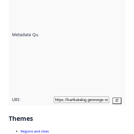
indicator
of how
well the
datasets
are
described
Metadata Quality
:
using
metadata.
Read
more
about
metadata
quality
here
URI:
Copy
Themes
Regions and cities