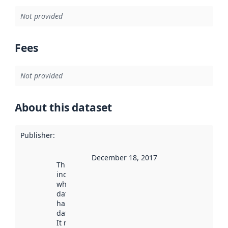
Not provided
Fees
Not provided
About this dataset
Publisher
:
December 18, 2017
This date
indicates
when the
dataset was
harvested by
data.norge.no.
It may have