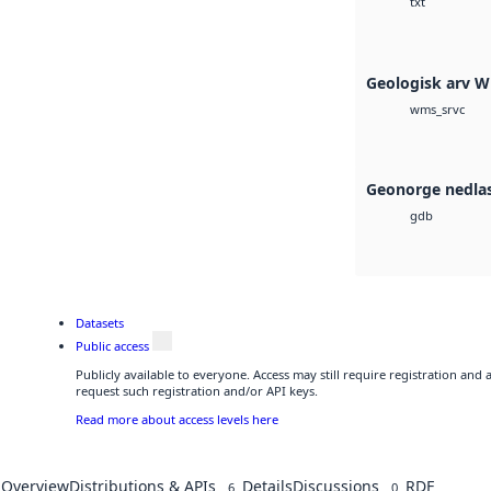
txt
Geologisk arv 
wms_srvc
Geonorge nedla
gdb
Datasets
Public access
Publicly available to everyone. Access may still require registration and
request such registration and/or API keys.
Read more about access levels here
Overview
Distributions & APIs
Details
Discussions
RDF
6
0