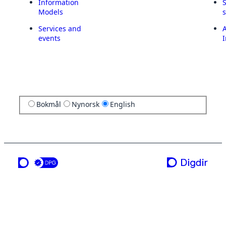
Information
Models
Services and
A
events
I
Bokmål
Nynorsk
English
a service from