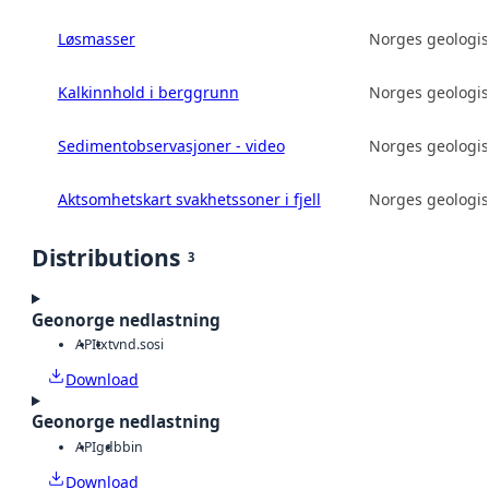
Løsmasser
Norges geologis
Kalkinnhold i berggrunn
Norges geologis
Sedimentobservasjoner - video
Norges geologis
Aktsomhetskart svakhetssoner i fjell
Norges geologis
Distributions
3
Geonorge nedlastning
API
txt
vnd.sosi
Download
Geonorge nedlastning
API
gdb
bin
Download