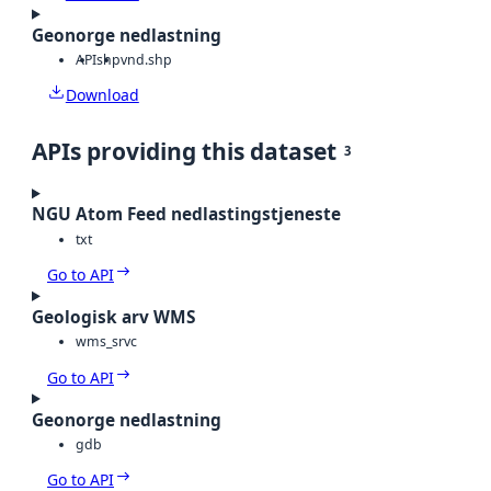
Geonorge nedlastning
API
shp
vnd.shp
Download
APIs providing this dataset
3
NGU Atom Feed nedlastingstjeneste
txt
Go to API
Geologisk arv WMS
wms_srvc
Go to API
Geonorge nedlastning
gdb
Go to API