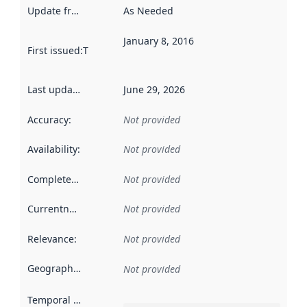
Update frequency
:
As Needed
January 8, 2016
First issued
:
This date indicates when the data in this datas
Last updated
:
June 29, 2026
Accuracy
:
Not provided
Availability
:
Not provided
Completeness
:
Not provided
Currentness
:
Not provided
Relevance
:
Not provided
Geographical scope
:
Not provided
Temporal scope
: