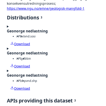
konsekvensutredningsprosess;
https://www.ngu.no/emne/geologisk-mangfold-1
Distributions
3
Geonorge nedlastning
API
txt
vnd.sosi
Download
Geonorge nedlastning
API
gdb
bin
Download
Geonorge nedlastning
API
shp
vnd.shp
Download
APIs providing this dataset
3