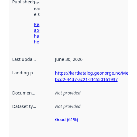
Published
:
been available
earlier
elsewhere.
Read more
about
harvesting
here
Last updated
:
June 30, 2026
Landing page
:
https://kartkatalog.geonorge.no/Metad
bcd2-44d7-ac21-2f4550161937
Documentation
:
Not provided
Dataset type
:
Not provided
Good (61%)
Metadata
quality is
an