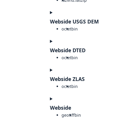
laz
vnd.laszip
Webside USGS DEM
octet
bin
Webside DTED
octet
bin
Webside ZLAS
octet
bin
Webside
geotiff
bin