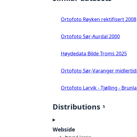
Ortofoto Røyken rektifisert 2008
Ortofoto Sør-Aurdal 2000
Høydedata Bilde Troms 2025
Ortofoto Sør-Varanger midlertid
Ortofoto Larvik - Tjølling - Brunl
Distributions
5
Webside