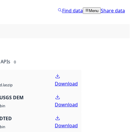
Find data
Share data
Menu
APIs
0
Download
d.laszip
 USGS DEM
Download
bin
 DTED
Download
bin