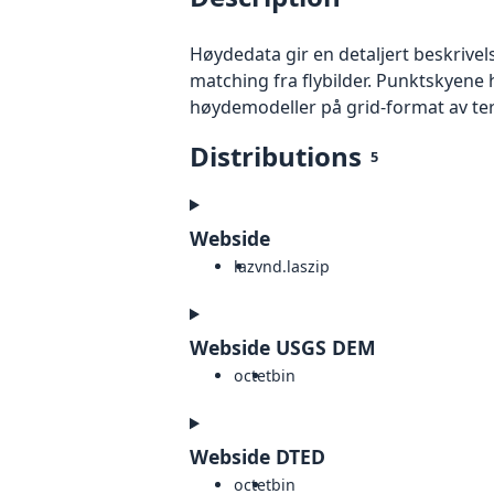
Høydedata gir en detaljert beskrivel
matching fra flybilder. Punktskyene 
høydemodeller på grid-format av te
Distributions
5
Webside
laz
vnd.laszip
Webside USGS DEM
octet
bin
Webside DTED
octet
bin