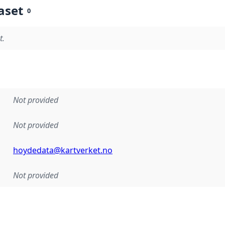
aset
0
t.
Not provided
Not provided
hoydedata@kartverket.no
Not provided