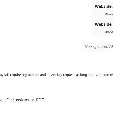
Webside 
octet
Webside
geoti
No registered AP
ay still require registration and an API key request, as long as anyone can r
ails
Discussions
RDF
0