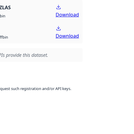
ZLAS
Download
bin
Download
bin
ff
Is provide this dataset.
equest such registration and/or API keys.