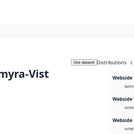
Distributions
Use dataset
5
myra-Vist
Webside
vn
laz
Webside
octet
Webside
octet