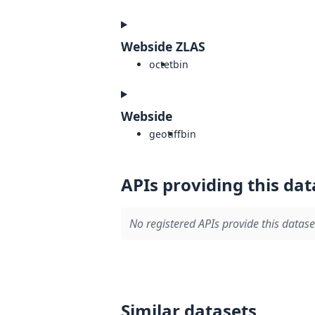
Webside ZLAS
octet
bin
Webside
geotiff
bin
APIs providing this dat
No registered APIs provide this datase
Similar datasets