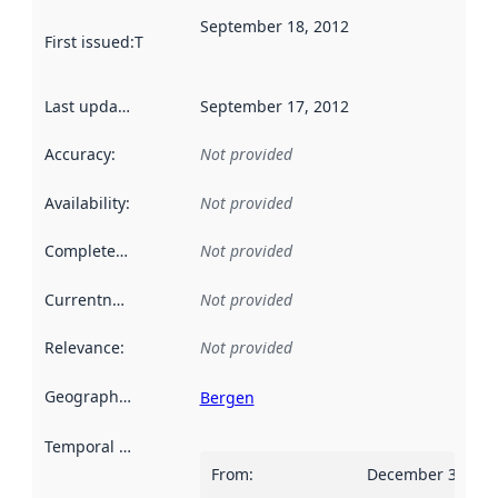
September 18, 2012
First issued
:
This date indicates when the data in this datas
Last updated
:
September 17, 2012
Accuracy
:
Not provided
Availability
:
Not provided
Completeness
:
Not provided
Currentness
:
Not provided
Relevance
:
Not provided
Geographical scope
:
Bergen
Temporal scope
:
From
:
December 31, 20