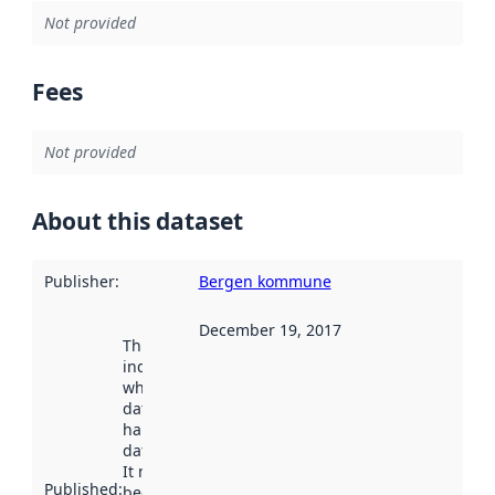
Not provided
Fees
Not provided
About this dataset
Publisher
:
Bergen kommune
December 19, 2017
This date
indicates
when the
dataset was
harvested by
data.norge.no.
It may have
Published
:
been available