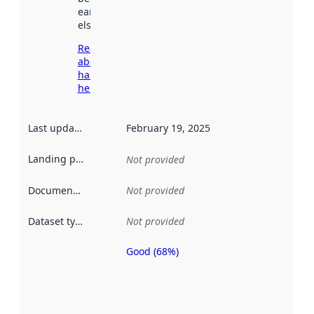
earlier
elsewhere.
Read more
about
harvesting
here
Last updated
:
February 19, 2025
Landing page
:
Not provided
Documentation
:
Not provided
Dataset type
:
Not provided
Good (68%)
Metadata
quality is
an
indicator