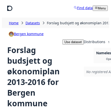
Skip to main content
Find data
Menu
Home
Datasets
Forslag budsjett og økonomiplan 201
Bergen kommune
Distributions
Use dataset
1
Forslag
Nameless
budsjett og
Ope
økonomiplan
No registered A
2013-2016 for
Bergen
kommune