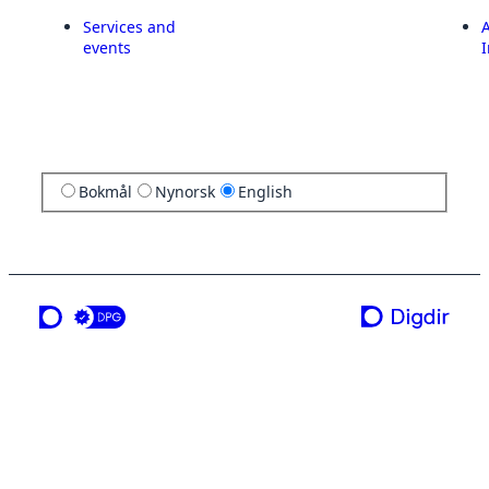
Services and
A
events
I
Bokmål
Nynorsk
English
a service from