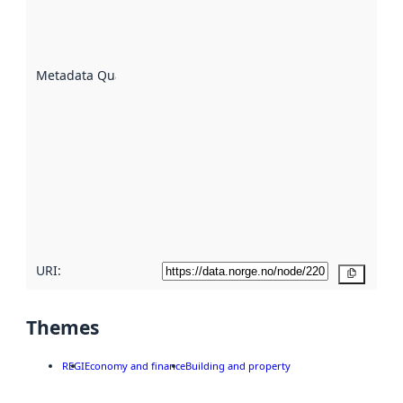
of how
well the
datasets
are
described
Metadata Quality
:
using
metadata.
Read
more
about
metadata
quality
here
URI:
Copy
Themes
REGI
Economy and finance
Building and property