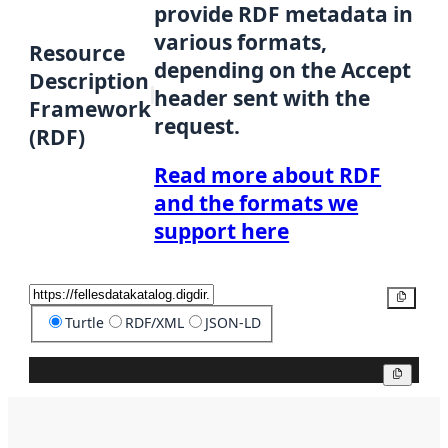
provide RDF metadata in
various formats,
Resource
depending on the Accept
Description
header sent with the
Framework
request.
(RDF)
Read more about RDF
and the formats we
support here
Copy
Turtle
RDF/XML
JSON-LD
Copy