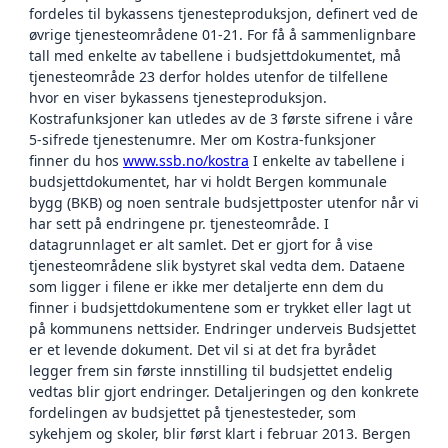
fordeles til bykassens tjenesteproduksjon, definert ved de
øvrige tjenesteområdene 01-21. For få å sammenlignbare
tall med enkelte av tabellene i budsjettdokumentet, må
tjenesteområde 23 derfor holdes utenfor de tilfellene
hvor en viser bykassens tjenesteproduksjon.
Kostrafunksjoner kan utledes av de 3 første sifrene i våre
5-sifrede tjenestenumre. Mer om Kostra-funksjoner
finner du hos
www.ssb.no/kostra
I enkelte av tabellene i
budsjettdokumentet, har vi holdt Bergen kommunale
bygg (BKB) og noen sentrale budsjettposter utenfor når vi
har sett på endringene pr. tjenesteområde. I
datagrunnlaget er alt samlet. Det er gjort for å vise
tjenesteområdene slik bystyret skal vedta dem. Dataene
som ligger i filene er ikke mer detaljerte enn dem du
finner i budsjettdokumentene som er trykket eller lagt ut
på kommunens nettsider. Endringer underveis Budsjettet
er et levende dokument. Det vil si at det fra byrådet
legger frem sin første innstilling til budsjettet endelig
vedtas blir gjort endringer. Detaljeringen og den konkrete
fordelingen av budsjettet på tjenestesteder, som
sykehjem og skoler, blir først klart i februar 2013. Bergen