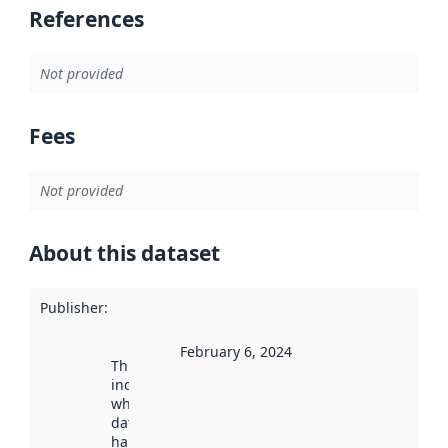
References
Not provided
Fees
Not provided
About this dataset
Publisher
:
February 6, 2024
This date
indicates
when the
dataset was
harvested by