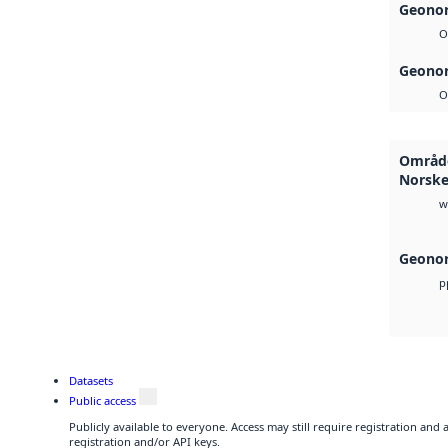
Geonor
O
Geonor
O
Område
Norsk
w
Geonor
p
Datasets
Public access
Publicly available to everyone. Access may still require registration and
registration and/or API keys.