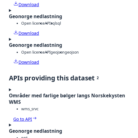
Download
Geonorge nedlastning
Open license
API
sql
sql
Download
Geonorge nedlastning
Open license
API
geojson
geojson
Download
APIs providing this dataset
2
Områder med farlige bølger langs Norskekysten
WMS
wms_srvc
Go to API
Geonorge nedlastning
ppt