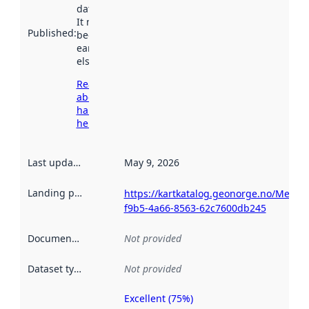
data.norge.no.
It may have
Published
:
been available
earlier
elsewhere.
Read more
about
harvesting
here
Last updated
:
May 9, 2026
Landing page
:
https://kartkatalog.geonorge.no/Metad
f9b5-4a66-8563-62c7600db245
Documentation
:
Not provided
Dataset type
:
Not provided
Excellent (75%)
Metadata