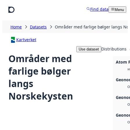
Skip to main content
Find data
Menu
Home
Datasets
Områder med farlige bølger langs No
Kartverket
Distributions
Use dataset
Områder med
Atom 
farlige bølger
x
Geonor
langs
O
Norskekysten
Geonor
O
Geonor
O