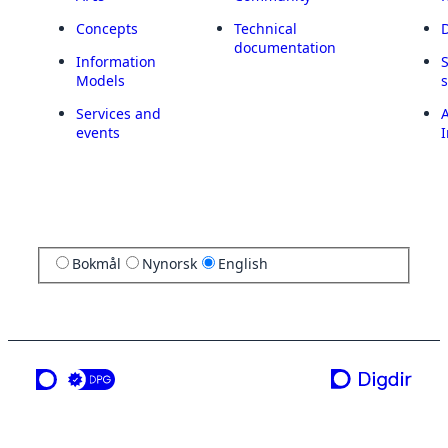
Concepts
Technical
documentation
Information
Models
Services and
A
events
I
Bokmål
Nynorsk
English
a service from