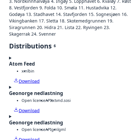
3. Nordkinnhalvøya 4. Ingøy 5. Lopphavet 6. Kvaløy 7. Røst
8. Vestfjorden 9. Folda 10. Smøla 11. Hustadvika 12.
Godøya 13. Stadhavet 14. Stavfjorden 15. Sognesjøen 16.
Vikingbanken 17. Sletta 18. Skotemedgrunnen 19.
Siragrunnen 20. Hidra 21. Lista 22. Ryvingen 23.
Skagerrak 24. Svenner
Distributions
6
Atom Feed
xml
bin
Download
Geonorge nedlastning
Open license
API
txt
vnd.sosi
Download
Geonorge nedlastning
Open license
API
gml
gml
Download