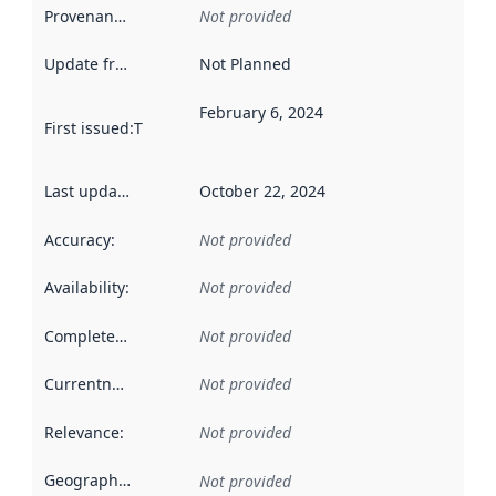
Provenance
:
Not provided
Update frequency
:
Not Planned
February 6, 2024
First issued
:
This date indicates when the data in this datas
Last updated
:
October 22, 2024
Accuracy
:
Not provided
Availability
:
Not provided
Completeness
:
Not provided
Currentness
:
Not provided
Relevance
:
Not provided
Geographical scope
:
Not provided