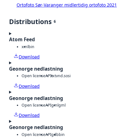
Ortofoto Sør-Varanger midlertidig ortofoto 2021
Distributions
6
Atom Feed
xml
bin
Download
Geonorge nedlastning
Open license
API
txt
vnd.sosi
Download
Geonorge nedlastning
Open license
API
gml
gml
Download
Geonorge nedlastning
Open license
API
gdb
bin