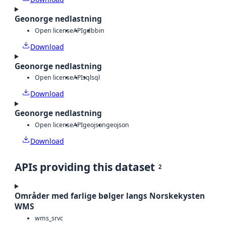
Geonorge nedlastning
Open license
API
gdb
bin
Download
Geonorge nedlastning
Open license
API
sql
sql
Download
Geonorge nedlastning
Open license
API
geojson
geojson
Download
APIs providing this dataset
2
Områder med farlige bølger langs Norskekysten
WMS
wms_srvc