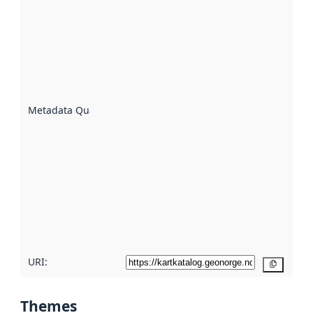
quality is
an
indicator
of how
well the
datasets
are
described
Metadata Quality
:
using
metadata.
Read
more
about
metadata
quality
here
URI:
Copy
Themes