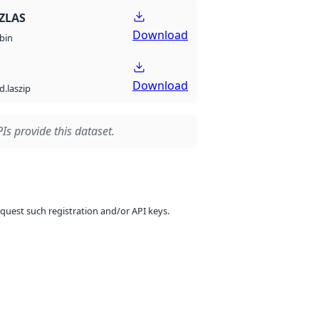
ZLAS
Download
bin
Download
d.laszip
Is provide this dataset.
equest such registration and/or API keys.