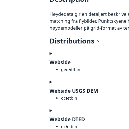
Høydedata gir en detaljert beskrivel
matching fra flybilder. Punktskyene 
høydemodeller på grid-format av te
Distributions
5
Webside
geotiff
bin
Webside USGS DEM
octet
bin
Webside DTED
octet
bin