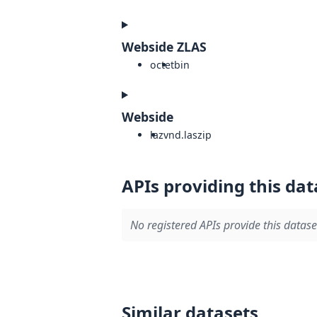
Webside ZLAS
octet
bin
Webside
laz
vnd.laszip
APIs providing this dat
No registered APIs provide this datase
Similar datasets