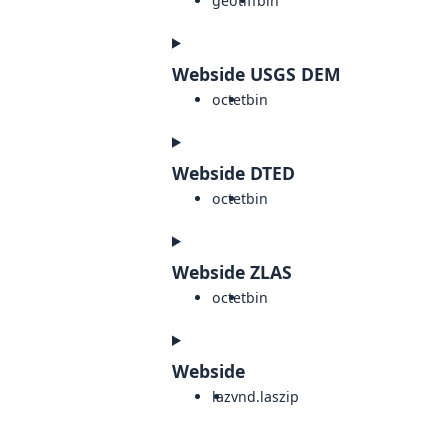
geotiff
bin
Webside USGS DEM
octet
bin
Webside DTED
octet
bin
Webside ZLAS
octet
bin
Webside
laz
vnd.laszip