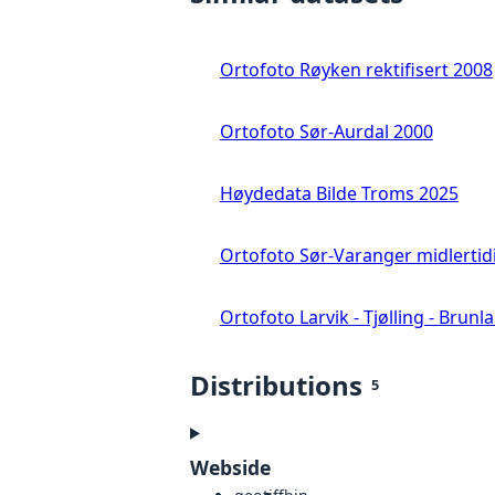
Ortofoto Røyken rektifisert 2008
Ortofoto Sør-Aurdal 2000
Høydedata Bilde Troms 2025
Ortofoto Sør-Varanger midlertid
Ortofoto Larvik - Tjølling - Brunl
Distributions
5
Webside