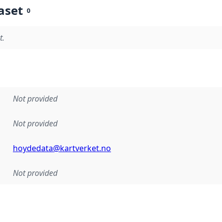
aset
0
t.
Not provided
Not provided
hoydedata@kartverket.no
Not provided