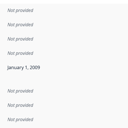
Not provided
Not provided
Not provided
Not provided
January 1, 2009
en the data in this dataset was first released. It may have
Not provided
Not provided
Not provided