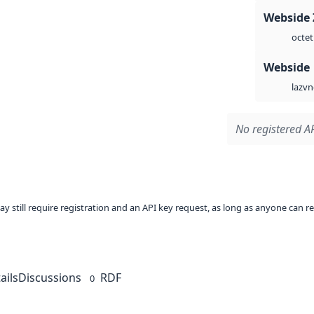
Webside 
octet
Webside
vn
laz
No registered AP
ay still require registration and an API key request, as long as anyone can r
ails
Discussions
RDF
0