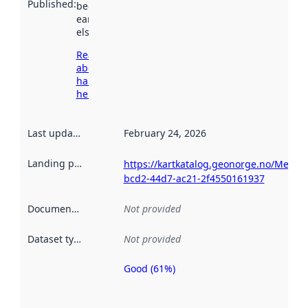
Published
:
been available
earlier
elsewhere.
Read more
about
harvesting
here
Last updated
:
February 24, 2026
Landing page
:
https://kartkatalog.geonorge.no/Metad
bcd2-44d7-ac21-2f4550161937
Documentation
:
Not provided
Dataset type
:
Not provided
Good (61%)
Metadata
quality is
an