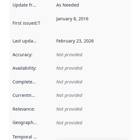
Update frequency
:
As Needed
January 8, 2016
First issued
:
This date indicates when the data in this datas
Last updated
:
February 23, 2026
Accuracy
:
Not provided
Availability
:
Not provided
Completeness
:
Not provided
Currentness
:
Not provided
Relevance
:
Not provided
Geographical scope
:
Not provided
Temporal scope
: