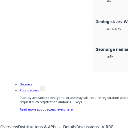
txt
Geologisk arv 
wms_srvc
Geonorge nedla
gdb
Datasets
Public access
Publicly available to everyone. Access may still require registration and
request such registration and/or API keys.
Read more about access levels here
Overview
Distributions & APIs
Details
Discussions
RDF
6
0