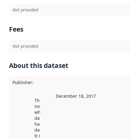
Not provided
Fees
Not provided
About this dataset
Publisher
:
December 18, 2017
This date
indicates
when the
dataset was
harvested by
data.norge.no.
It may have