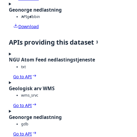
Geonorge nedlastning
API
gdb
bin
Download
APIs providing this dataset
3
NGU Atom Feed nedlastingstjeneste
txt
Go to API
Geologisk arv WMS
wms_srvc
Go to API
Geonorge nedlastning
gdb
Go to API