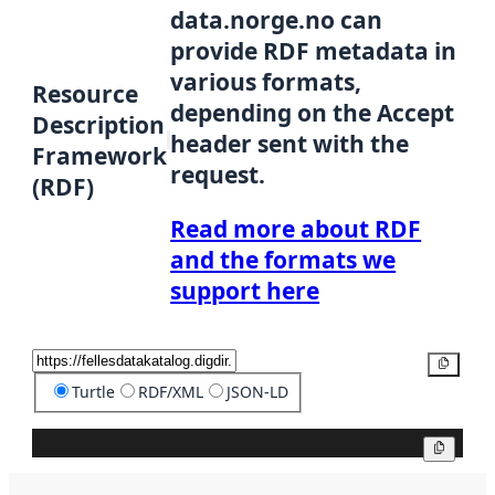
data.norge.no can
provide RDF metadata in
various formats,
Resource
depending on the Accept
Description
header sent with the
Framework
request.
(RDF)
Read more about RDF
and the formats we
support here
Copy
Turtle
RDF/XML
JSON-LD
Copy