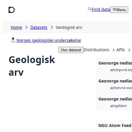
Skip to main content
Find data
Menu
Home
Datasets
Geologisk arv
Norges geologiske undersøkelse
Distributions
APIs
Use dataset
3
3
Geologisk
Geonorge nedla
arv
shp
vnd.sh
API
Geonorge nedla
txt
vnd.sos
API
Geonorge nedla
gdb
bin
API
NGU Atom Feed 