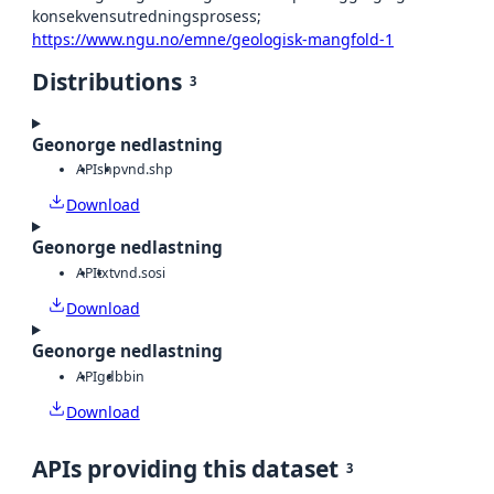
konsekvensutredningsprosess;
https://www.ngu.no/emne/geologisk-mangfold-1
Distributions
3
Geonorge nedlastning
API
shp
vnd.shp
Download
Geonorge nedlastning
API
txt
vnd.sosi
Download
Geonorge nedlastning
API
gdb
bin
Download
APIs providing this dataset
3