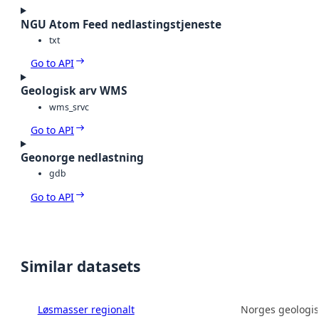
NGU Atom Feed nedlastingstjeneste
txt
Go to API
Geologisk arv WMS
wms_srvc
Go to API
Geonorge nedlastning
gdb
Go to API
Similar datasets
Løsmasser regionalt
Norges geologis