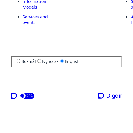
Information
Models
Services and
A
events
I
Bokmål
Nynorsk
English
a service from