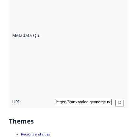
indicator
of how
well the
datasets
are
described
Metadata Quality
:
using
metadata.
Read
more
about
metadata
quality
here
URI:
Copy
Themes
Regions and cities