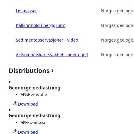
Løsmasser
Norges geologis
Kalkinnhold i berggrunn
Norges geologis
Sedimentobservasjoner - video
Norges geologis
Aktsomhetskart svakhetssoner i fjell
Norges geologis
Distributions
3
Geonorge nedlastning
API
shp
vnd.shp
Download
Geonorge nedlastning
API
txt
vnd.sosi
Download