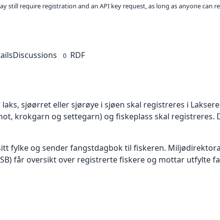
ay still require registration and an API key request, as long as anyone can r
ails
Discussions
RDF
0
ks, sjøørret eller sjørøye i sjøen skal registreres i Laksereg
enot, krokgarn og settegarn) og fiskeplass skal registreres.
sitt fylke og sender fangstdagbok til fiskeren. Miljødirekto
(SSB) får oversikt over registrerte fiskere og mottar utfylte