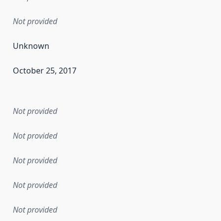
Not provided
Unknown
October 25, 2017
en the data in this dataset was first released. It may have
Not provided
Not provided
Not provided
Not provided
Not provided