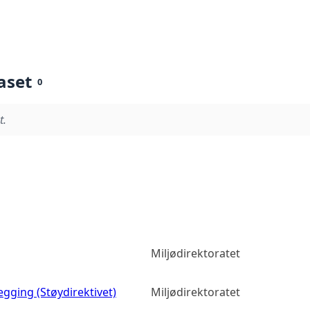
aset
0
t.
Miljødirektoratet
egging (Støydirektivet)
Miljødirektoratet