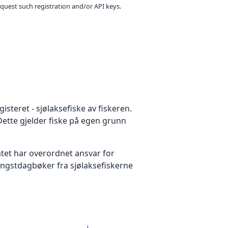
equest such registration and/or API keys.
isteret - sjølaksefiske av fiskeren.
 Dette gjelder fiske på egen grunn
ratet har overordnet ansvar for
 fangstdagbøker fra sjølaksefiskerne