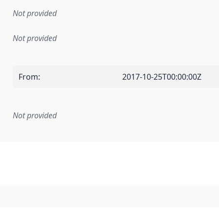
Not provided
Not provided
From
:
2017-10-25T00:00:00Z
Not provided
mentation rule or other specification that forms the basis f