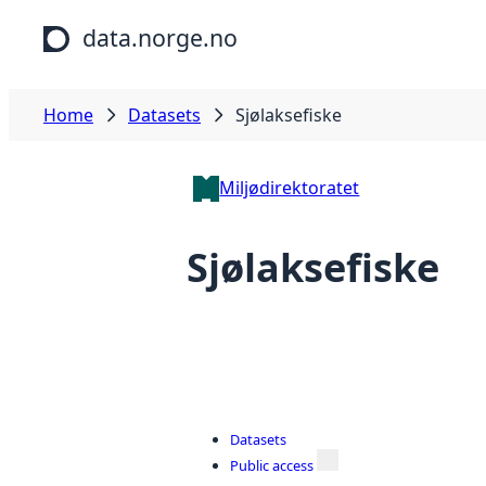
Skip to main content
data.norge.no
Home
Datasets
Sjølaksefiske
Miljødirektoratet
Sjølaksefiske
Datasets
Public access