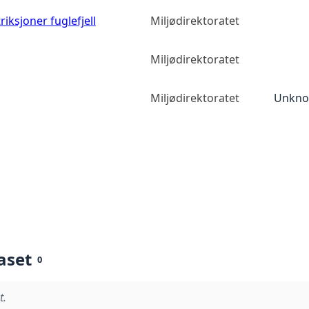
iksjoner fuglefjell
Miljødirektoratet
Miljødirektoratet
Miljødirektoratet
Unknow
aset
0
t.