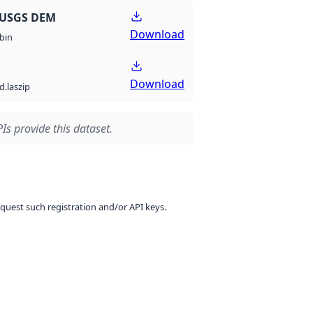
 USGS DEM
Download
bin
Download
d.laszip
Is provide this dataset.
equest such registration and/or API keys.