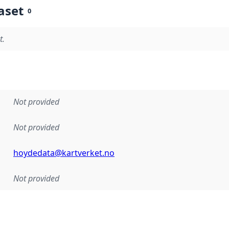
aset
0
t.
Not provided
Not provided
hoydedata@kartverket.no
Not provided