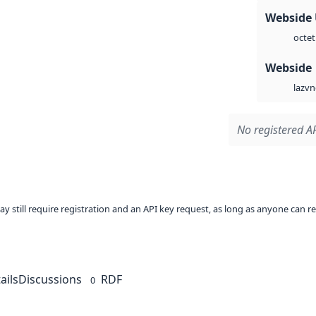
Webside
octet
Webside
vn
laz
No registered AP
ay still require registration and an API key request, as long as anyone can r
ails
Discussions
RDF
0