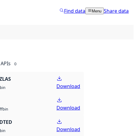
Find data
Share data
Menu
APIs
0
ZLAS
Download
bin
Download
bin
ff
 DTED
Download
bin