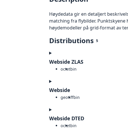
Høydedata gir en detaljert beskrivel
matching fra flybilder. Punktskyene 
høydemodeller på grid-format av te
Distributions
5
Webside ZLAS
octet
bin
Webside
geotiff
bin
Webside DTED
octet
bin