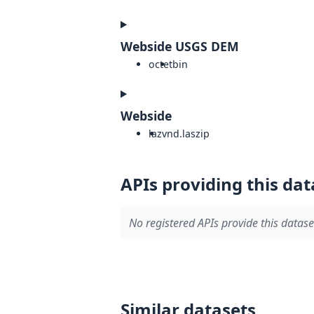
Webside USGS DEM
octet
bin
Webside
laz
vnd.laszip
APIs providing this dat
No registered APIs provide this datase
Similar datasets