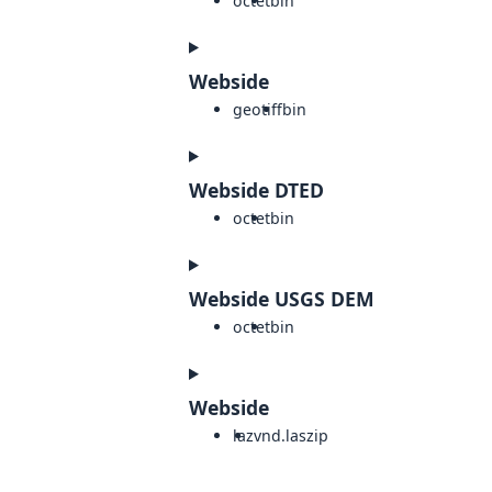
octet
bin
Webside
geotiff
bin
Webside DTED
octet
bin
Webside USGS DEM
octet
bin
Webside
laz
vnd.laszip