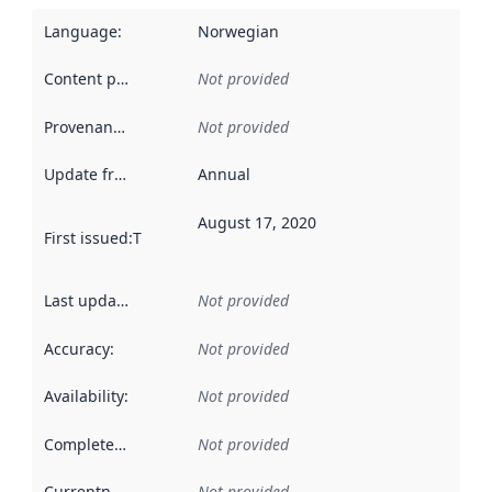
Language
:
Norwegian
Content providers
:
Not provided
Provenance
:
Not provided
Update frequency
:
Annual
August 17, 2020
First issued
:
This date indicates when the data in this datas
Last updated
:
Not provided
Accuracy
:
Not provided
Availability
:
Not provided
Completeness
:
Not provided
Currentness
:
Not provided