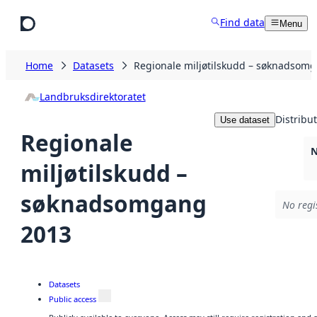
Skip to main content
Find data
Menu
Home
Datasets
Regionale miljøtilskudd – søknadsom
Landbruksdirektoratet
Distribu
Use dataset
Regionale
N
miljøtilskudd –
søknadsomgang
No regi
2013
Datasets
Public access