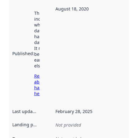
August 18, 2020
This date
indicates
when the
dataset was
harvested by
data.norge.no.
It may have
Published
:
been available
earlier
elsewhere.
Read more
about
harvesting
here
Last updated
:
February 28, 2025
Landing page
:
Not provided