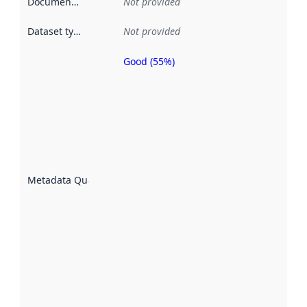
Documentation
:
Not provided
Dataset type
:
Not provided
Good (55%)
Metadata
quality is
an
indicator
of how
well the
datasets
are
described
Metadata Quality
:
using
metadata.
Read
more
about
metadata
quality
here