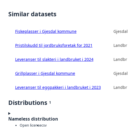
Similar datasets
Fiskeplasser i Gjesdal kommune
Gjesda
Pristilskudd til jordbruksforetak for 2021
Landbru
Leveranser til slakteri i landbruket i 2024
Landbru
Grillplasser i Gjesdal kommune
Gjesda
Leveranser til eggpakkeri i landbruket i 2023
Landbru
Distributions
1
Nameless distribution
Open license
csv