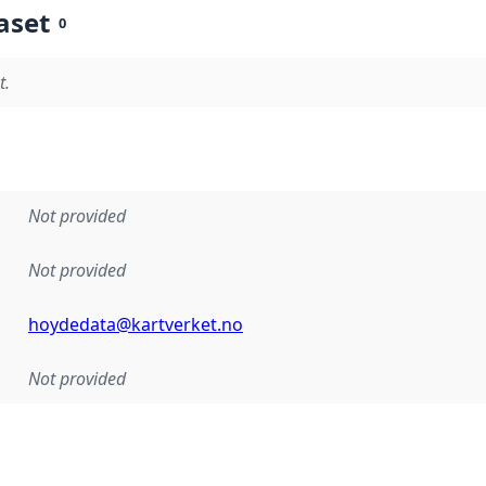
aset
0
t.
Not provided
Not provided
hoydedata@kartverket.no
Not provided