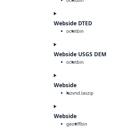
octet
bin
Webside DTED
octet
bin
Webside USGS DEM
octet
bin
Webside
laz
vnd.laszip
Webside
geotiff
bin