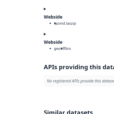
Webside
laz
vnd.laszip
Webside
geotiff
bin
APIs providing this dat
No registered APIs provide this datase
Similar datasets