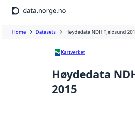
Skip to main content
data.norge.no
Home
Datasets
Høydedata NDH Tjeldsund 20
Kartverket
Høydedata NDH
2015