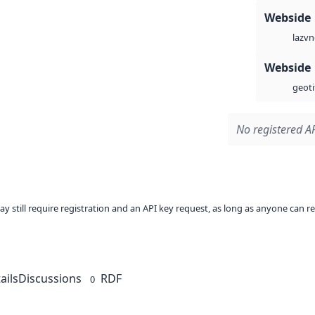
Webside
vn
laz
Webside
geoti
No registered AP
ay still require registration and an API key request, as long as anyone can r
ails
Discussions
RDF
0