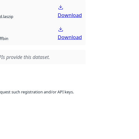
Download
d.laszip
Download
bin
ff
Is provide this dataset.
equest such registration and/or API keys.