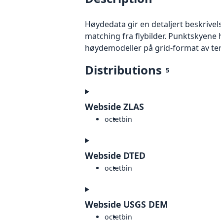
Høydedata gir en detaljert beskrivel
matching fra flybilder. Punktskyene 
høydemodeller på grid-format av te
Distributions
5
Webside ZLAS
octet
bin
Webside DTED
octet
bin
Webside USGS DEM
octet
bin