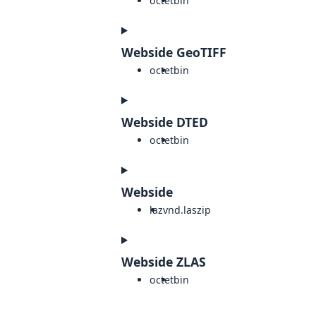
octet
bin
Webside GeoTIFF
octet
bin
Webside DTED
octet
bin
Webside
laz
vnd.laszip
Webside ZLAS
octet
bin