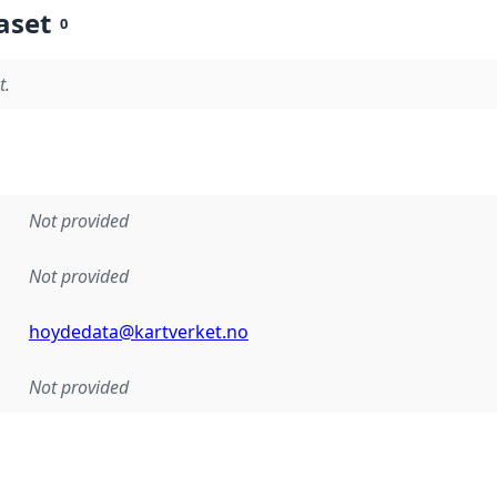
aset
0
t.
Not provided
Not provided
hoydedata@kartverket.no
Not provided