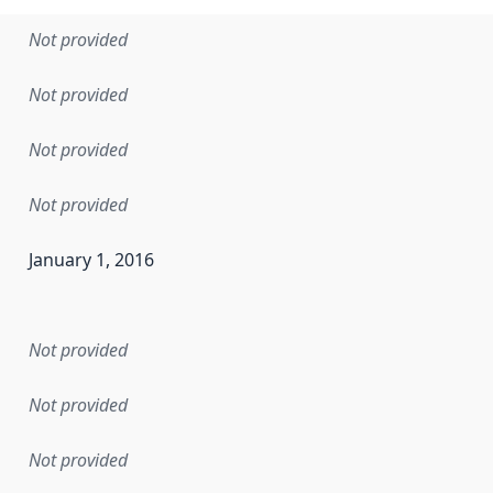
Not provided
Not provided
Not provided
Not provided
January 1, 2016
en the data in this dataset was first released. It may have
Not provided
Not provided
Not provided