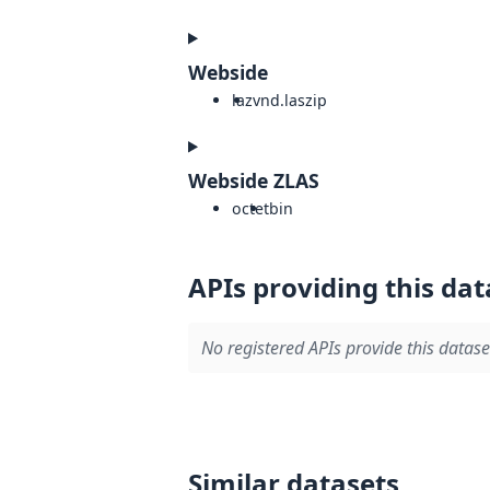
Webside
laz
vnd.laszip
Webside ZLAS
octet
bin
APIs providing this dat
No registered APIs provide this datase
Similar datasets