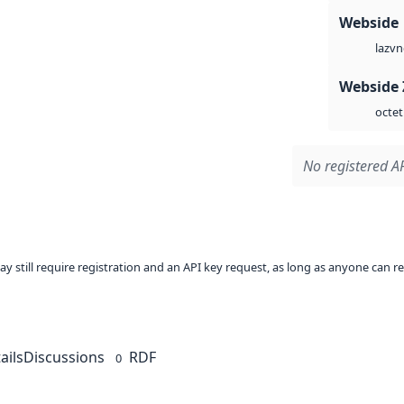
Webside
vn
laz
Webside 
octet
No registered AP
ay still require registration and an API key request, as long as anyone can r
ails
Discussions
RDF
0