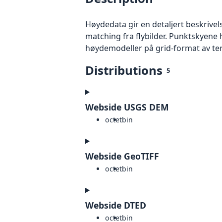
Høydedata gir en detaljert beskrivel
matching fra flybilder. Punktskyene 
høydemodeller på grid-format av te
Distributions
5
Webside USGS DEM
octet
bin
Webside GeoTIFF
octet
bin
Webside DTED
octet
bin