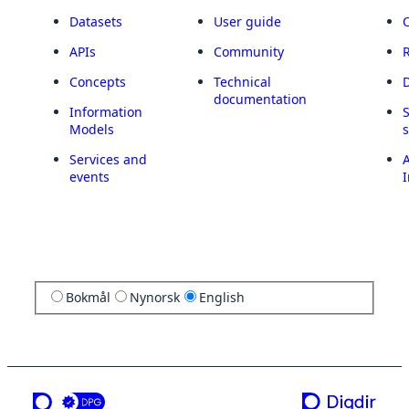
Datasets
User guide
APIs
Community
Concepts
Technical
documentation
Information
Models
Services and
A
events
I
Bokmål
Nynorsk
English
a service from