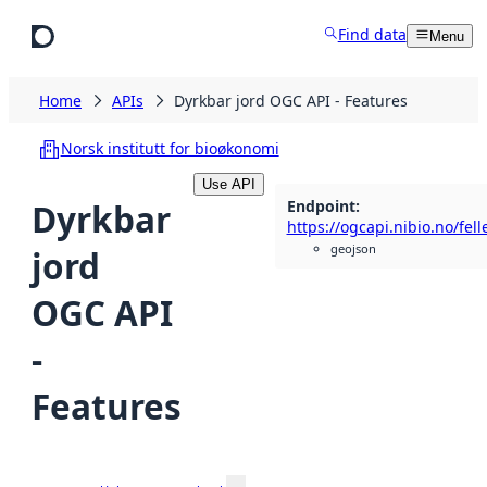
Skip to main content
Find data
Menu
Home
APIs
Dyrkbar jord OGC API - Features
Norsk institutt for bioøkonomi
Use API
Endpoint
:
Dyrkbar
https://ogcapi.nibio.no/fel
geojson
jord
OGC API
-
Features