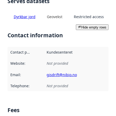
Serves datasets
Dyrkbar jord
Geovekst
Restricted access
Hide empty rows
Contact information
Contact point
:
Kundesenteret
Website
:
Not provided
Email
:
gisdrift@nibio.no
Telephone
:
Not provided
Fees