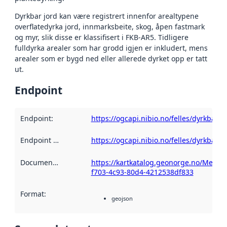
Dyrkbar jord kan være registrert innenfor arealtypene
overflatedyrka jord, innmarksbeite, skog, åpen fastmark
og myr, slik disse er klassifisert i FKB-AR5. Tidligere
fulldyrka arealer som har grodd igjen er inkludert, mens
arealer som er bygd ned eller allerede dyrket opp er tatt
ut.
Endpoint
Endpoint
:
https://ogcapi.nibio.no/felles/dyrkbarjo
Endpoint description
https://ogcapi.nibio.no/felles/dyrkbarjo
:
Documentation
:
https://kartkatalog.geonorge.no/Metad
f703-4c93-80d4-4212538df833
Format
:
geojson