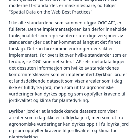
moderne IT-standarder, er maskinlesbare, og følger
"Spatial Data on the Web Best Practices"
Ikke alle standardene som sammen utgjør OGC API, er
fullførte. Denne implementasjonen kan derfor inneholde
funksjonalitet som representerer uferdige versjoner av
standarder (der det har kommet så langt at det finnes
forslag). Det kan forekomme endringer der slikt er
implementert. For oversikt over hvilke standarder som er
ferdige, se OGC sine nettsider. I API-ets metadata ligger
det dessuten informasjon om hvilke av standardenes
konformitetsklasser som er implementert.Dyrkbar jord er
et landsdekkende datasett som viser arealer som i dag
ikke er fulldyrka jord, men som ut fra agronomiske
vurderinger kan dyrkes opp og som oppfyller kravene til
jordkvalitet og klima for plantedyrking.
Dyrkbar jord er et landsdekkende datasett som viser
arealer som i dag ikke er fulldyrka jord, men som ut fra
agronomiske vurderinger kan dyrkes opp til fulldyrka jord
og som oppfyller kravene til jordkvalitet og klima for
plantedyrking.