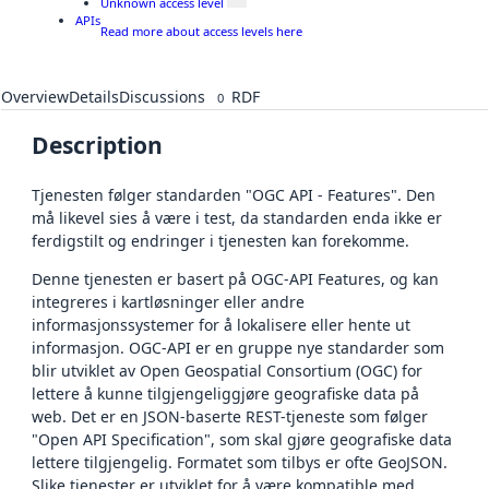
Unknown access level
APIs
Read more about access levels here
Overview
Details
Discussions
RDF
0
Description
Tjenesten følger standarden "OGC API - Features". Den
må likevel sies å være i test, da standarden enda ikke er
ferdigstilt og endringer i tjenesten kan forekomme.
Denne tjenesten er basert på OGC-API Features, og kan
integreres i kartløsninger eller andre
informasjonssystemer for å lokalisere eller hente ut
informasjon. OGC-API er en gruppe nye standarder som
blir utviklet av Open Geospatial Consortium (OGC) for
lettere å kunne tilgjengeliggjøre geografiske data på
web. Det er en JSON-baserte REST-tjeneste som følger
"Open API Specification", som skal gjøre geografiske data
lettere tilgjengelig. Formatet som tilbys er ofte GeoJSON.
Slike tjenester er utviklet for å være kompatible med