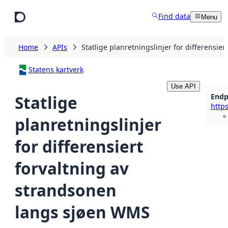
Skip to main content
Find data
Menu
Home
APIs
Statlige planretningslinjer for differensi
Statens kartverk
Use API
Endp
Statlige
planretningslinjer
for differensiert
forvaltning av
strandsonen
langs sjøen WMS