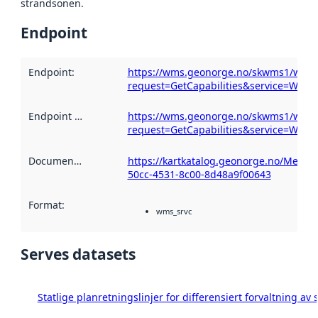
strandsonen.
Endpoint
Endpoint
:
https://wms.geonorge.no/skwms1/wms.
request=GetCapabilities&service=WMS
Endpoint description
https://wms.geonorge.no/skwms1/wms.
:
request=GetCapabilities&service=WMS
Documentation
:
https://kartkatalog.geonorge.no/Metad
50cc-4531-8c00-8d48a9f00643
Format
:
wms_srvc
Serves datasets
Statlige planretningslinjer for differensiert forvaltning a