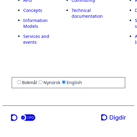
APIs
Community
Concepts
Technical
documentation
Information
Models
Services and
A
events
I
Bokmål
Nynorsk
English
a service from