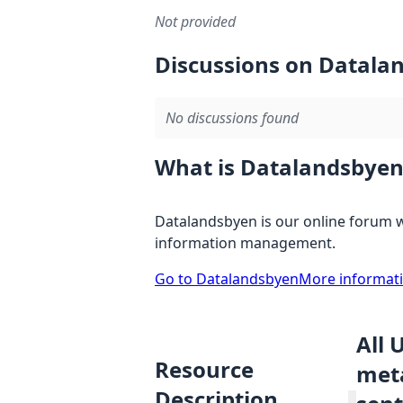
Not provided
Discussions on Datala
No discussions found
What is Datalandsbyen
Datalandsbyen is our online forum w
information management.
Go to Datalandsbyen
More informat
All 
Resource
meta
Description