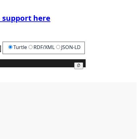
 support here
Turtle
RDF/XML
JSON-LD
Copy
Copy