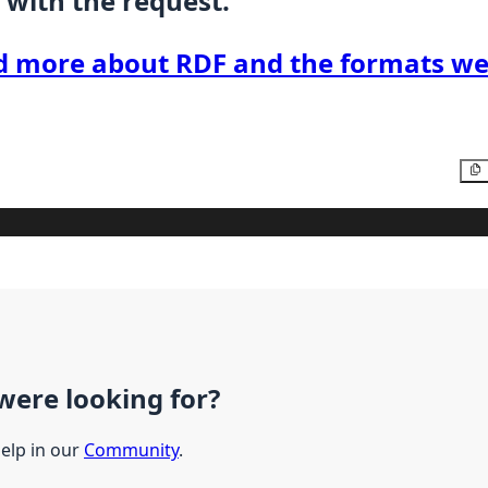
 with the request.
d more about RDF and the formats we
were looking for?
help in our
Community
.