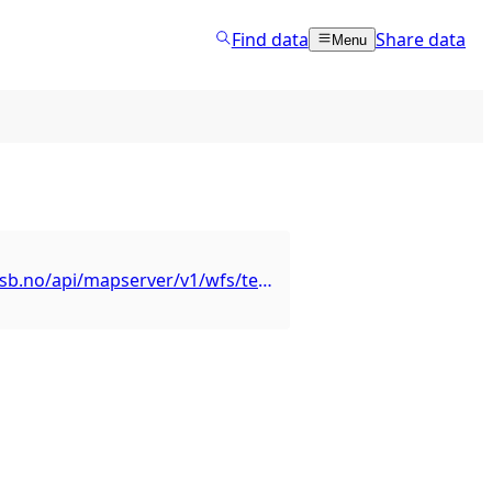
Find data
Share data
Menu
https://kart.ssb.no/api/mapserver/v1/wfs/tettsteder?service=WFS&version=2.0.0&request=GetCapabilities