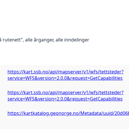
rutenett", alle årganger, alle inndelinger
https://kart.ssb.no/api/mapserver/v1/wfs/tettsteder?
service=WFS&version=2.0.0&request=GetCapabilities
https://kart.ssb.no/api/mapserver/v1/wfs/tettsteder?
service=WFS&version=2.0.0&request=GetCapabilities
https://kartkatalog.geonorge.no/Metadata/uuid/20d0