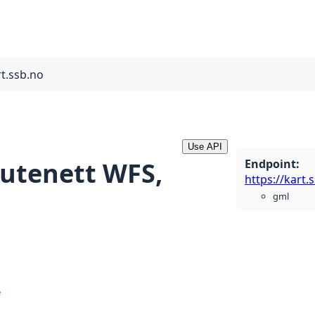
rt.ssb.no
Use API
Endpoint
:
rutenett WFS,
gml
e