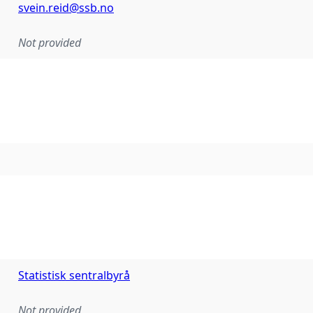
svein.reid@ssb.no
Not provided
Statistisk sentralbyrå
Not provided