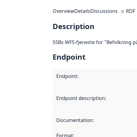
Overview
Details
Discussions
RDF
0
Description
SSBs WFS-fjeneste for "Befolkning på 
Endpoint
Endpoint
:
Endpoint description
:
Documentation
:
Format
: