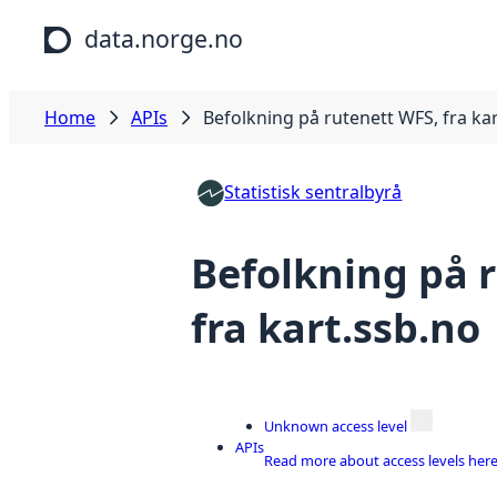
Skip to main content
data.norge.no
Home
APIs
Befolkning på rutenett WFS, fra ka
Statistisk sentralbyrå
Befolkning på 
fra kart.ssb.no
Unknown access level
APIs
Read more about access levels her