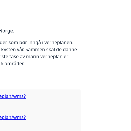
 Norge.
der som bør inngå i verneplanen.
r kysten vår. Sammen skal de danne
rste fase av marin verneplan er
36 områder.
rneplan/wms?
rneplan/wms?