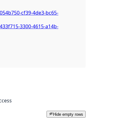
6054b750-cf39-4de3-bc65-
7433f715-3300-4615-a14b-
ccess
Hide empty rows