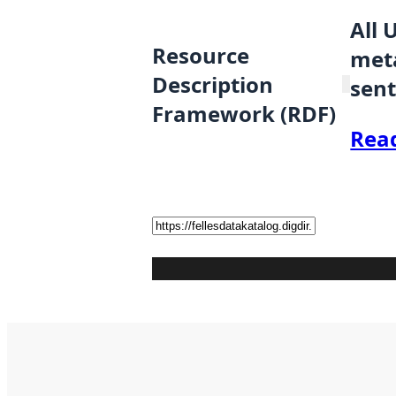
All 
Resource
meta
Description
sent
Framework (RDF)
Rea