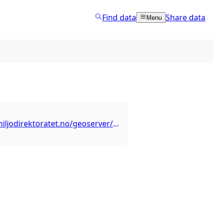
Find data
Share data
Menu
https://kart.miljodirektoratet.no/geoserver/marin_verneplan/wms?service=wms&request=getcapabilities