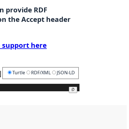
an provide RDF
on the Accept header
 support here
Turtle
RDF/XML
JSON-LD
Copy
Copy