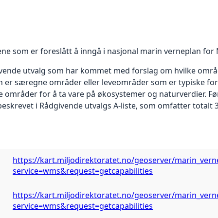
ne som er foreslått å inngå i nasjonal marin verneplan for
dgivende utvalg som har kommet med forslag om hvilke områ
en er særegne områder eller leveområder som er typiske fo
e områder for å ta vare på økosystemer og naturverdier. Fø
skrevet i Rådgivende utvalgs A-liste, som omfatter totalt 
https://kart.miljodirektoratet.no/geoserver/marin_ve
service=wms&request=getcapabilities
https://kart.miljodirektoratet.no/geoserver/marin_ve
service=wms&request=getcapabilities