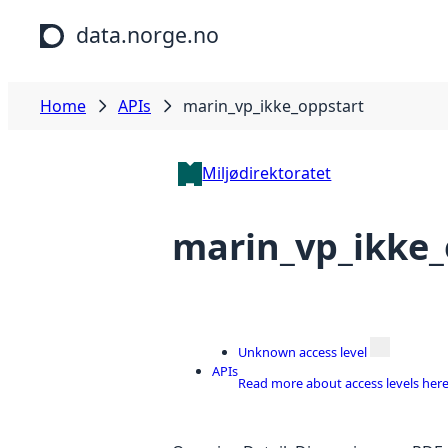
Skip to main content
data.norge.no
Home
APIs
marin_vp_ikke_oppstart
Miljødirektoratet
marin_vp_ikke_
Unknown access level
APIs
Read more about access levels her