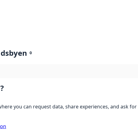
ndsbyen
0
?
here you can request data, share experiences, and ask for 
ion