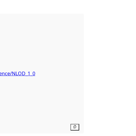
icence/NLOD_1_0
Copy