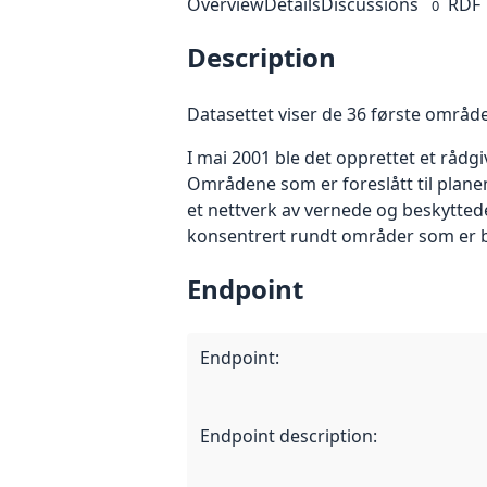
Overview
Details
Discussions
RDF
0
Description
Datasettet viser de 36 første område
I mai 2001 ble det opprettet et rå
Områdene som er foreslått til plan
et nettverk av vernede og beskytted
konsentrert rundt områder som er be
Endpoint
Endpoint
:
Endpoint description
: