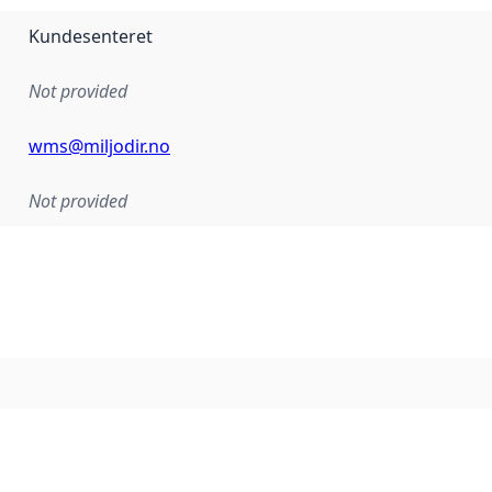
Kundesenteret
Not provided
wms@miljodir.no
Not provided