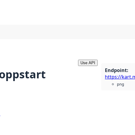
Use API
Endpoint
:
oppstart
png
e