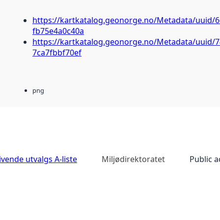
https://kartkatalog.geonorge.no/Metadata/uuid/
fb75e4a0c40a
https://kartkatalog.geonorge.no/Metadata/uuid/
7ca7fbbf70ef
png
vende utvalgs A-liste
Miljødirektoratet
Public a