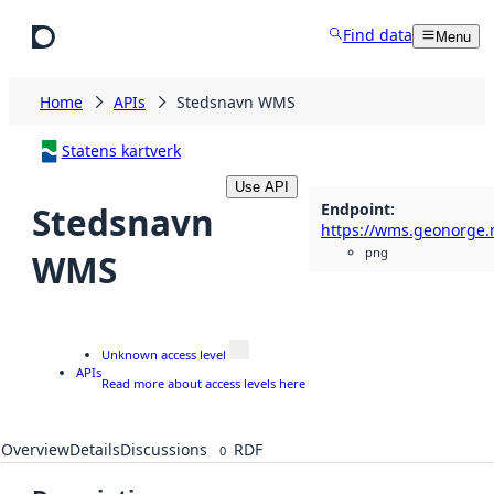
Skip to main content
Find data
Menu
Home
APIs
Stedsnavn WMS
Statens kartverk
Use API
Endpoint
:
Stedsnavn
png
WMS
Unknown access level
APIs
Read more about access levels here
Overview
Details
Discussions
RDF
0