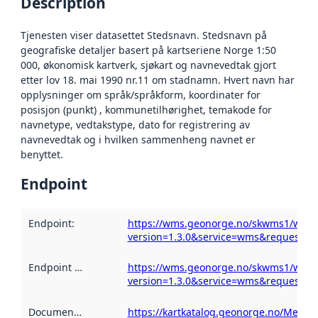
Description
Tjenesten viser datasettet Stedsnavn. Stedsnavn på
geografiske detaljer basert på kartseriene Norge 1:50
000, økonomisk kartverk, sjøkart og navnevedtak gjort
etter lov 18. mai 1990 nr.11 om stadnamn. Hvert navn har
opplysninger om språk/språkform, koordinater for
posisjon (punkt) , kommunetilhørighet, temakode for
navnetype, vedtakstype, dato for registrering av
navnevedtak og i hvilken sammenheng navnet er
benyttet.
Endpoint
Endpoint
:
https://wms.geonorge.no/skwms1/wms.
version=1.3.0&service=wms&request=get
Endpoint description
https://wms.geonorge.no/skwms1/wms.
:
version=1.3.0&service=wms&request=get
Documentation
:
https://kartkatalog.geonorge.no/Metad