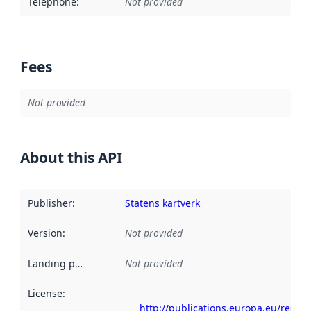
Telephone
:
Not provided
Fees
Not provided
About this API
Publisher
:
Statens kartverk
Version
:
Not provided
Landing page
:
Not provided
License
:
http://publications.europa.eu/resou