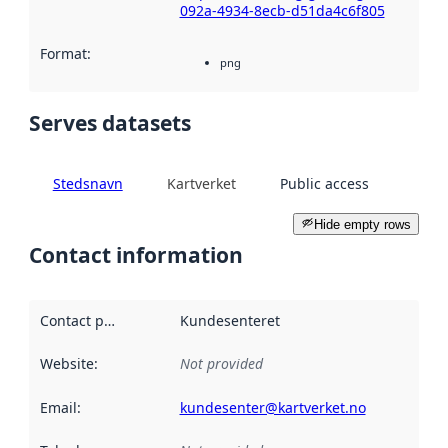
092a-4934-8ecb-d51da4c6f805
Format
:
png
Serves datasets
Stedsnavn
Kartverket
Public access
Hide empty rows
Contact information
Contact point
:
Kundesenteret
Website
:
Not provided
Email
:
kundesenter@kartverket.no