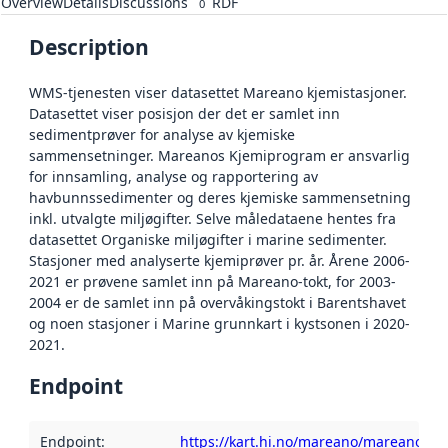
Overview
Details
Discussions
RDF
0
Description
WMS-tjenesten viser datasettet Mareano kjemistasjoner.
Datasettet viser posisjon der det er samlet inn
sedimentprøver for analyse av kjemiske
sammensetninger. Mareanos Kjemiprogram er ansvarlig
for innsamling, analyse og rapportering av
havbunnssedimenter og deres kjemiske sammensetning
inkl. utvalgte miljøgifter. Selve måledataene hentes fra
datasettet Organiske miljøgifter i marine sedimenter.
Stasjoner med analyserte kjemiprøver pr. år. Årene 2006-
2021 er prøvene samlet inn på Mareano-tokt, for 2003-
2004 er de samlet inn på overvåkingstokt i Barentshavet
og noen stasjoner i Marine grunnkart i kystsonen i 2020-
2021.
Endpoint
Endpoint
:
https://kart.hi.no/mareano/mareano_sta