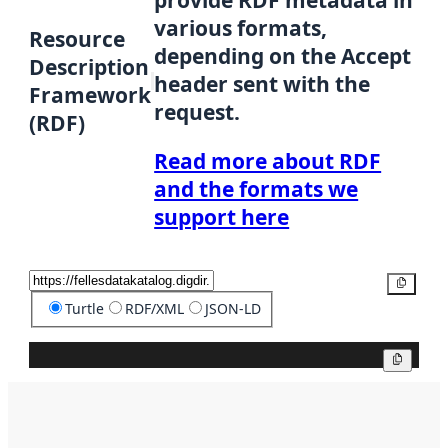
provide RDF metadata in
various formats,
Resource
depending on the Accept
Description
header sent with the
Framework
request.
(RDF)
Read more about RDF
and the formats we
support here
Copy
Turtle
RDF/XML
JSON-LD
Copy