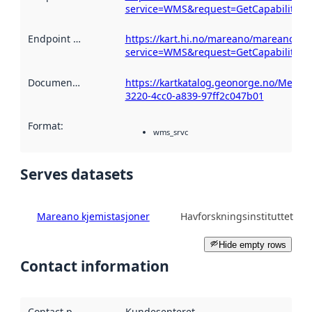
service=WMS&request=GetCapabilities
Endpoint description
https://kart.hi.no/mareano/mareano_sta
:
service=WMS&request=GetCapabilities
Documentation
:
https://kartkatalog.geonorge.no/Metada
3220-4cc0-a839-97ff2c047b01
Format
:
wms_srvc
Serves datasets
Mareano kjemistasjoner
Havforskningsinstituttet
Hide empty rows
Contact information
Contact point
:
Kundesenteret