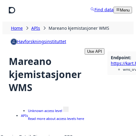
Skip to main content
Find data
Menu
Home
APIs
Mareano kjemistasjoner WMS
Havforskningsinstituttet
Use API
Endpoint
:
Mareano
wms_sr
kjemistasjoner
WMS
Unknown access level
APIs
Read more about access levels here