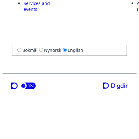
Services and
A
events
I
Bokmål
Nynorsk
English
a service from