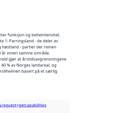
tter funksjon og beiteintensitet.
e 1: Parringsland - de deler av
 høstland - partier der reinen
 til år innen samme område.
orhold gjør at årstidsavgrensningene
a 40 % av Norges landareal, og
Trollheimen basert på et særlig
s&request=getcapabilities