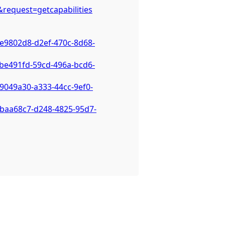
s&request=getcapabilities
6e9802d8-d2ef-470c-8d68-
cbe491fd-59cd-496a-bcd6-
9049a30-a333-44cc-9ef0-
1baa68c7-d248-4825-95d7-