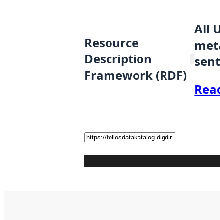
All 
Resource
meta
Description
sent
Framework (RDF)
Rea