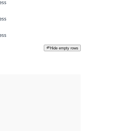
ess
ess
ess
Hide empty rows