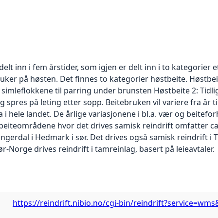
 inn i fem årstider, som igjen er delt inn i to kategorier e
er på høsten. Det finnes to kategorier høstbeite. Høstbeit
mleflokkene til parring under brunsten Høstbeite 2: Tidlig
 spres på leting etter sopp. Beitebruken vil variere fra år
 i hele landet. De årlige variasjonene i bl.a. vær og beitef
nbeiteområdene hvor det drives samisk reindrift omfatter c
Engerdal i Hedmark i sør. Det drives også samisk reindrift i 
ør-Norge drives reindrift i tamreinlag, basert på leieavtaler.
https://reindrift.nibio.no/cgi-bin/reindrift?service=wm