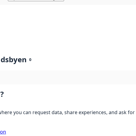
ndsbyen
0
?
here you can request data, share experiences, and ask for 
ion