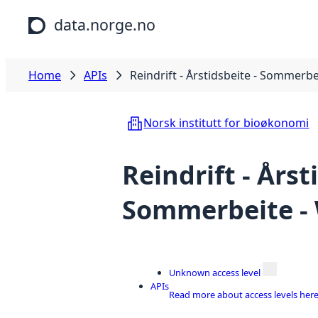
Skip to main content
data.norge.no
Home
APIs
Reindrift - Årstidsbeite - Sommerb
Norsk institutt for bioøkonomi
Reindrift - Årst
Sommerbeite -
Unknown access level
APIs
Read more about access levels her