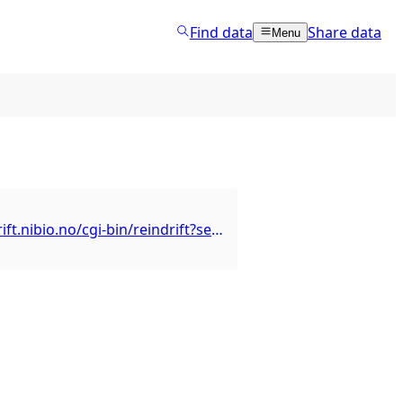
Find data
Share data
Menu
https://reindrift.nibio.no/cgi-bin/reindrift?service=wms&request=getcapabilities