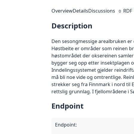
Overview
Details
Discussions
RDF
0
Description
Den sesongmessige arealbruken er delt
Høstbeite er områder som reinen bruk
høstområdet der oksereinen samler si
bygger seg opp etter insektplagen og
Inndelingssystemet gjelder reindrifta
må bli noe vide og omtrentlige. Rei
strekker seg fra Finnmark i nord til 
rettslig grunnlag. I fjellområdene i S
Endpoint
Endpoint
: