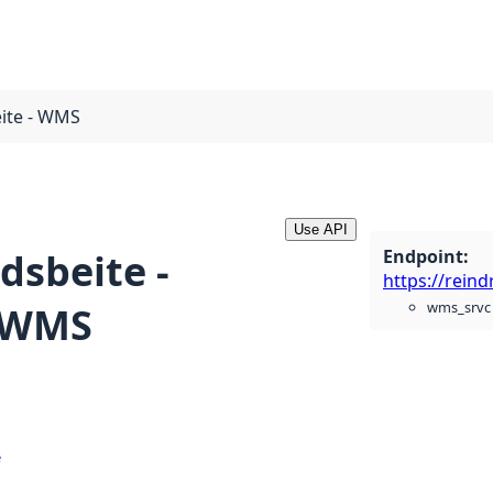
eite - WMS
Use API
Endpoint
:
idsbeite -
wms_srvc
 WMS
e