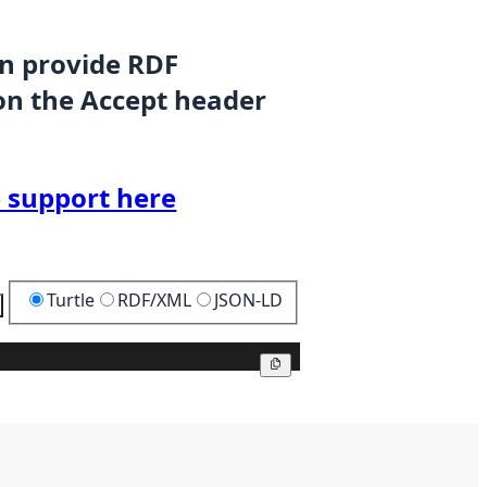
an provide RDF
on the Accept header
 support here
Turtle
RDF/XML
JSON-LD
Copy
Copy