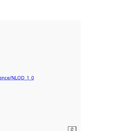
icence/NLOD_1_0
Copy