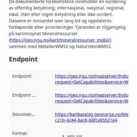
De dokumenterte forekomstene inneholder en vurdering
av offentlig betydning; internasjonal, nasjonal, regional,
lokal, liten eller ingen betydning eller ikke vurdert.
Dataene er innsamlet over lang tid og oppdateres
fortløpende etter prioriteringer. Tjenesten er tilgjengelig
på kartinnsynet Mineralressurser
(
https://geo.ngu.no/kart/mineralressurser_mobil/
)
sammen med MetallerWMS2 og NatursteinWMS3.
Endpoint
Endpoint
:
https://geo.ngu.no/mapserver/Industr
request=GetCapabilities&service=WMS
Endpoint description
https://geo.ngu.no/mapserver/Industr
:
request=GetCapabilities&service=WMS
Documentation
:
https://kartkatalog.geonorge.no/Metad
c21b-4244-8ac8-b8fca95521e4
Format
:
wms_srvc