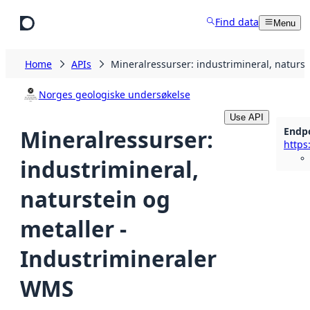
Skip to main content
Find data
Menu
Home
APIs
Mineralressurser: industrimineral, naturs
Norges geologiske undersøkelse
Use API
Endp
Mineralressurser:
industrimineral,
naturstein og
metaller -
Industrimineraler
WMS