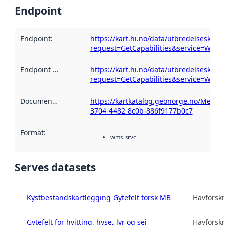
Endpoint
Endpoint
:
https://kart.hi.no/data/utbredelseskart/
request=GetCapabilities&service=WMS
Endpoint description
https://kart.hi.no/data/utbredelseskart/
:
request=GetCapabilities&service=WMS
Documentation
:
https://kartkatalog.geonorge.no/Metad
3704-4482-8c0b-886f9177b0c7
Format
:
wms_srvc
Serves datasets
Kystbestandskartlegging Gytefelt torsk MB
Havforskn
Gytefelt for hvitting, hyse, lyr og sei
Havforskn