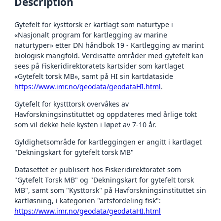
Description
Gytefelt for kysttorsk er kartlagt som naturtype i
«Nasjonalt program for kartlegging av marine
naturtyper» etter DN håndbok 19 - Kartlegging av marint
biologisk mangfold. Verdisatte områder med gytefelt kan
sees på Fiskeridirektoratets kartsider som kartlaget
«Gytefelt torsk MB», samt på HI sin kartdataside
https://www.imr.no/geodata/geodataHI.html
.
Gytefelt for kystttorsk overvåkes av
Havforskningsinstituttet og oppdateres med årlige tokt
som vil dekke hele kysten i løpet av 7-10 år.
Gyldighetsområde for kartleggingen er angitt i kartlaget
"Dekningskart for gytefelt torsk MB"
Datasettet er publisert hos Fiskeridirektoratet som
"Gytefelt Torsk MB" og "Dekningskart for gytefelt torsk
MB", samt som "Kysttorsk" på Havforskningsinstituttet sin
kartløsning, i kategorien "artsfordeling fisk":
https://www.imr.no/geodata/geodataHI.html