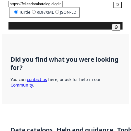
Copy
Turtle
RDF/XML
JSON-LD
Copy
Did you find what you were looking
for?
You can
contact us
here, or ask for help in our
Community
.
Data catalogs
Help and guidance
Tool