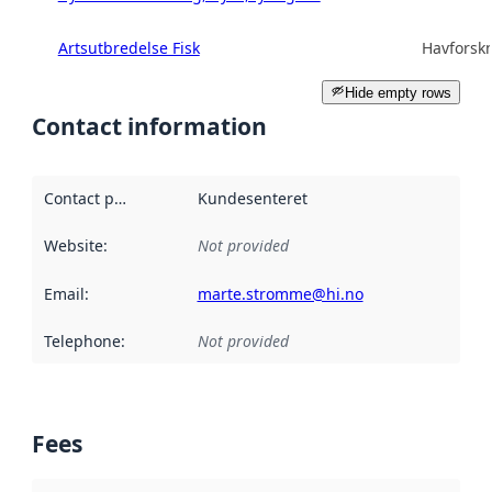
Artsutbredelse Fisk
Havforskn
Hide empty rows
Contact information
Contact point
:
Kundesenteret
Website
:
Not provided
Email
:
marte.stromme@hi.no
Telephone
:
Not provided
Fees