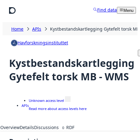
Skip to main content
Find data
Menu
Home
APIs
Kystbestandskartlegging Gytefelt torsk M
Havforskningsinstituttet
Kystbestandskartlegging
Gytefelt torsk MB - WMS
Unknown access level
APIs
Read more about access levels here
Overview
Details
Discussions
RDF
0