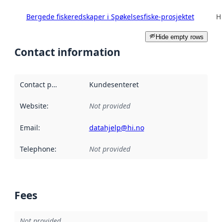
Bergede fiskeredskaper i Spøkelsesfiske-prosjektet
H
Hide empty rows
Contact information
Contact point
:
Kundesenteret
Website
:
Not provided
Email
:
datahjelp@hi.no
Telephone
:
Not provided
Fees
Not provided