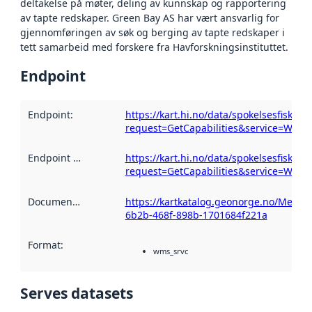
deltakelse på møter, deling av kunnskap og rapportering
av tapte redskaper. Green Bay AS har vært ansvarlig for
gjennomføringen av søk og berging av tapte redskaper i
tett samarbeid med forskere fra Havforskningsinstituttet.
Endpoint
Endpoint
:
https://kart.hi.no/data/spokelsesfiske/
request=GetCapabilities&service=WMS
Endpoint description
https://kart.hi.no/data/spokelsesfiske/
:
request=GetCapabilities&service=WMS
Documentation
:
https://kartkatalog.geonorge.no/Metad
6b2b-468f-898b-1701684f221a
Format
:
wms_srvc
Serves datasets