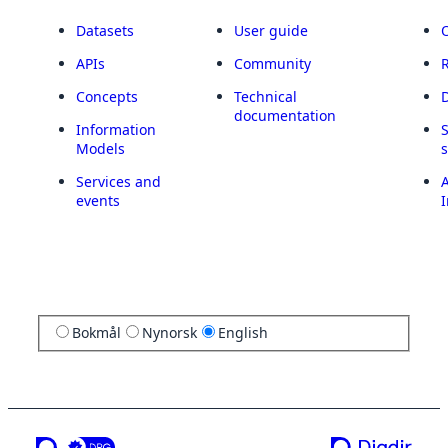
Datasets
User guide
APIs
Community
Concepts
Technical
documentation
Information
Models
Services and
A
events
I
Bokmål
Nynorsk
English
a service from