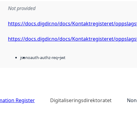
Not provided
https://docs.digdir.no/docs/Kontaktregisteret/oppslag
https://docs.digdir.no/docs/Kontaktregisteret/oppslag
json
oauth-authz-req+jwt
mation Register
Digitaliseringsdirektoratet
Non-