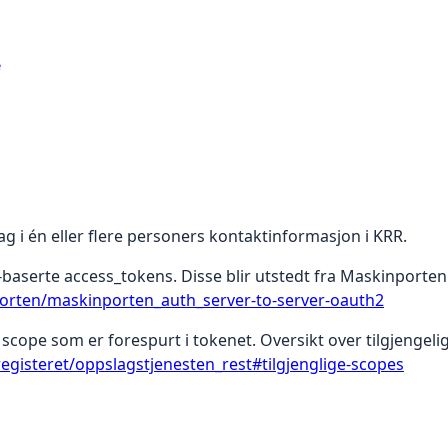
e
lag i én eller flere personers kontaktinformasjon i KRR.
-baserte access_tokens. Disse blir utstedt fra Maskinporten
porten/maskinporten_auth_server-to-server-oauth2
scope som er forespurt i tokenet. Oversikt over tilgjengeli
registeret/oppslagstjenesten_rest#tilgjenglige-scopes