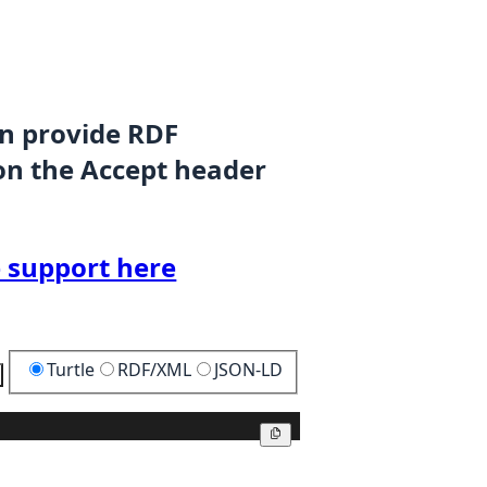
an provide RDF
on the Accept header
 support here
Turtle
RDF/XML
JSON-LD
Copy
Copy