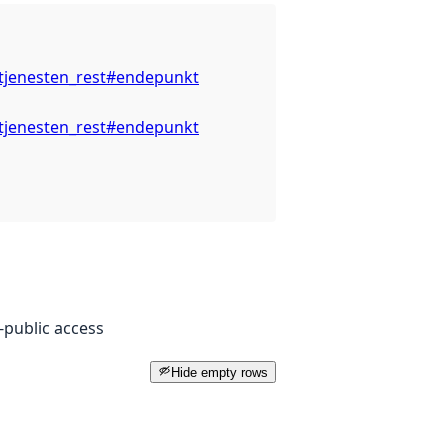
stjenesten_rest#endepunkt
stjenesten_rest#endepunkt
public access
Hide empty rows