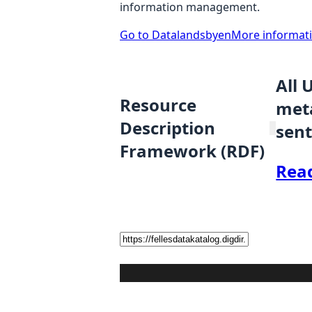
information management.
Go to Datalandsbyen
More informat
All 
Resource
meta
Description
sent
Framework (RDF)
Rea