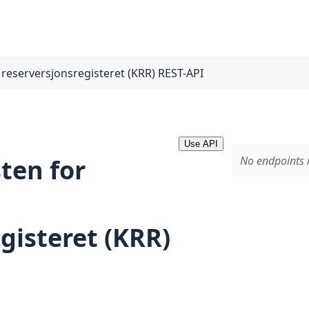
reserversjonsregisteret (KRR) REST-API
Use API
No endpoints r
ten for
gisteret (KRR)