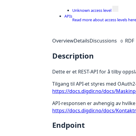
Unknown access level
APIs
Read more about access levels her
Overview
Details
Discussions
RDF
0
Description
Dette er et REST-API for å tilby opps
Tilgang til API-et styres med OAuth2
https://docs.digdir.no/docs/Maskin
API-responsen er avhengig av hvilke 
https://docs.digdir.no/docs/Kontakt
Endpoint