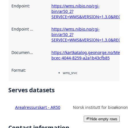
Endpoint
:
https://wms.nibio.no/cgi-
bin/ar50_2?
SERVICE=WMS&VERSION=1.3.0&REQUEST
Endpoint description
https://wms.nibio.no/cgi-
:
bin/ar50_2?
SERVICE=WMS&VERSION=1.3.0&REQUEST
Documentation
:
https://kartkatalog.geonorge.no/Metad
bcec-4044-8259-a2a1b43cfb85
Format
:
wms_srvc
Serves datasets
Arealressurskart - AR50
Norsk institutt for bioøkono
Hide empty rows
Contact information