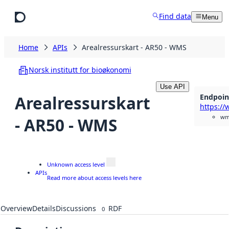
Skip to main content
Find data
Menu
Home
APIs
Arealressurskart - AR50 - WMS
Norsk institutt for bioøkonomi
Use API
Endpoin
Arealressurskart
wm
- AR50 - WMS
Unknown access level
APIs
Read more about access levels here
Overview
Details
Discussions
RDF
0