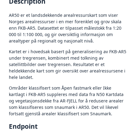
Description
AR50 er et landsdekkende arealressurskart som viser
Norges arealressurser i en mer forenklet og grov skala
enn FKB-AR5. Datasettet er tilpasset målestokk fra 1:20
000 til 1:100 000, og gir oversiktlig informasjon om
arealtyper på regionalt og nasjonalt nivå.
Kartet er i hovedsak basert på generalisering av FKB-AR5
under tregrensen, kombinert med tolkning av
satellittbilder over tregrensen. Resultatet er et
heldekkende kart som gir oversikt over arealressursene i
hele landet.
Områder klassifisert som Åpen fastmark eller Ikke
kartlagt i FKB-AR5 suppleres med data fra N50 Kartdata
og vegetasjonsdekke fra AR-FJELL for å redusere arealer
som klassifiseres som snaumark i AR50. Det vil likevel
fortsatt gjenstå arealer klassifisert som Snaumark.
Endpoint