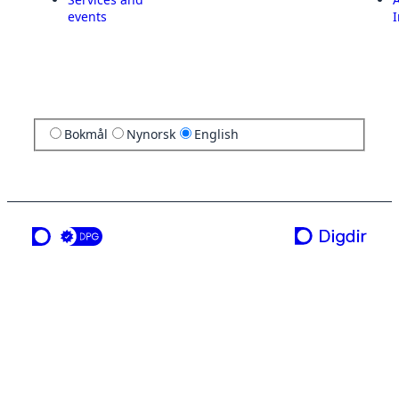
events
I
Bokmål
Nynorsk
English
a service from