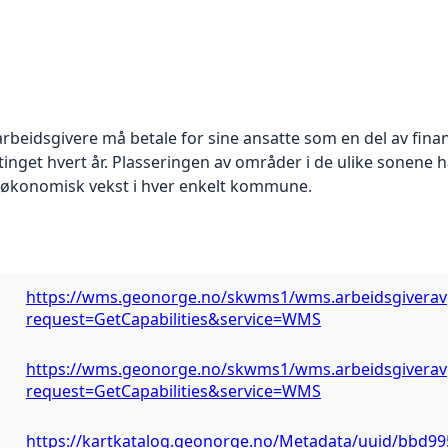
arbeidsgivere må betale for sine ansatte som en del av fina
ortinget hvert år. Plasseringen av områder i de ulike sone
g økonomisk vekst i hver enkelt kommune.
https://wms.geonorge.no/skwms1/wms.arbeidsgiverav
request=GetCapabilities&service=WMS
https://wms.geonorge.no/skwms1/wms.arbeidsgiverav
request=GetCapabilities&service=WMS
https://kartkatalog.geonorge.no/Metadata/uuid/bbd99