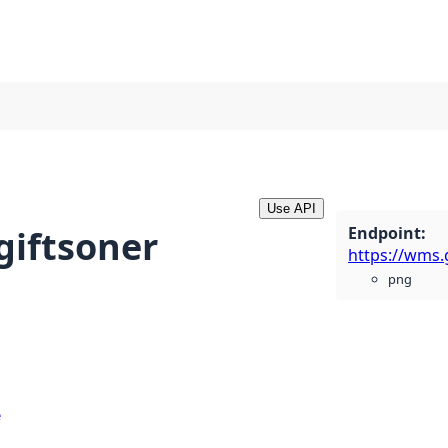
Use API
Endpoint
:
giftsoner
png
e