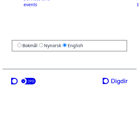
events
I
Bokmål
Nynorsk
English
a service from