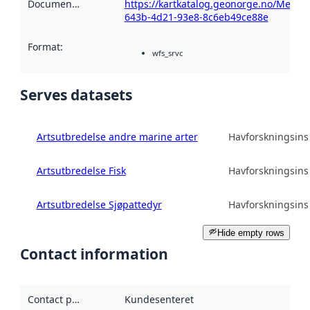
Documentation
:
https://kartkatalog.geonorge.no/Metad
643b-4d21-93e8-8c6eb49ce88e
Format
:
wfs_srvc
Serves datasets
Artsutbredelse andre marine arter
Havforskningsinst
Artsutbredelse Fisk
Havforskningsinst
Artsutbredelse Sjøpattedyr
Havforskningsinst
Hide empty rows
Contact information
Contact point
:
Kundesenteret