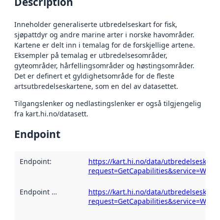
Description
Inneholder generaliserte utbredelseskart for fisk,
sjøpattdyr og andre marine arter i norske havområder.
Kartene er delt inn i temalag for de forskjellige artene.
Eksempler på temalag er utbredelsesområder,
gyteområder, hårfellingsområder og høstingsområder.
Det er definert et gyldighetsområde for de fleste
artsutbredelseskartene, som en del av datasettet.
Tilgangslenker og nedlastingslenker er også tilgjengelig
fra kart.hi.no/datasett.
Endpoint
Endpoint
:
https://kart.hi.no/data/utbredelseskart
request=GetCapabilities&service=WFS
Endpoint description
https://kart.hi.no/data/utbredelseskart
:
request=GetCapabilities&service=WFS