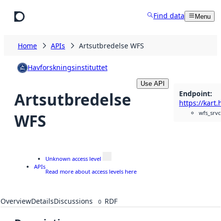
Skip to main content
Find data
Menu
Home
APIs
Artsutbredelse WFS
Havforskningsinstituttet
Use API
Endpoint
:
Artsutbredelse
wfs_srvc
WFS
Unknown access level
APIs
Read more about access levels here
Overview
Details
Discussions
RDF
0