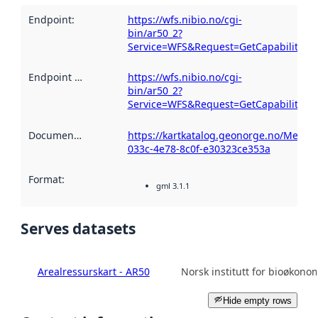
Endpoint
:
https://wfs.nibio.no/cgi-
bin/ar50_2?
Service=WFS&Request=GetCapabilities
Endpoint description
https://wfs.nibio.no/cgi-
:
bin/ar50_2?
Service=WFS&Request=GetCapabilities
Documentation
:
https://kartkatalog.geonorge.no/Metad
033c-4e78-8c0f-e30323ce353a
Format
:
gml 3.1.1
Serves datasets
Arealressurskart - AR50
Norsk institutt for bioøkono
Hide empty rows