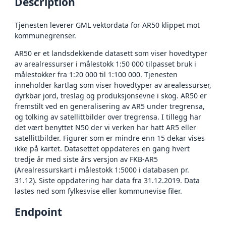
Description
Tjenesten leverer GML vektordata for AR50 klippet mot
kommunegrenser.
AR50 er et landsdekkende datasett som viser hovedtyper
av arealressurser i målestokk 1:50 000 tilpasset bruk i
målestokker fra 1:20 000 til 1:100 000. Tjenesten
inneholder kartlag som viser hovedtyper av arealessurser,
dyrkbar jord, treslag og produksjonsevne i skog. AR50 er
fremstilt ved en generalisering av AR5 under tregrensa,
og tolking av satellittbilder over tregrensa. I tillegg har
det vært benyttet N50 der vi verken har hatt AR5 eller
satellittbilder. Figurer som er mindre enn 15 dekar vises
ikke på kartet. Datasettet oppdateres en gang hvert
tredje år med siste års versjon av FKB-AR5
(Arealressurskart i målestokk 1:5000 i databasen pr.
31.12). Siste oppdatering har data fra 31.12.2019. Data
lastes ned som fylkesvise eller kommunevise filer.
Endpoint