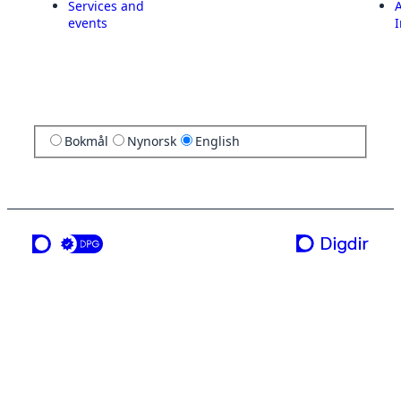
Services and
A
events
I
Bokmål
Nynorsk
English
a service from