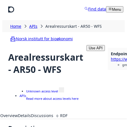
Skip to main content
Find data
Menu
Home
APIs
Arealressurskart - AR50 - WFS
Norsk institutt for bioøkonomi
Use API
Endpoin
Arealressurskart
gml
- AR50 - WFS
Unknown access level
APIs
Read more about access levels here
Overview
Details
Discussions
RDF
0