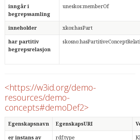
inngår i
uneskos:memberOf
begrepssamling
inneholder
xkos:hasPart
har partitiv
skosno:hasPartitiveConceptRelat
begrepsrelasjon
<https://w3id.org/demo-
resources/demo-
concepts#demoDef2>
Egenskapsnavn
EgenskapsURI
V
er instans av
rdf:type
K