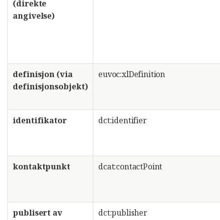
(direkte
angivelse)
definisjon (via
euvoc:xlDefinition
definisjonsobjekt)
identifikator
dct:identifier
kontaktpunkt
dcat:contactPoint
publisert av
dct:publisher