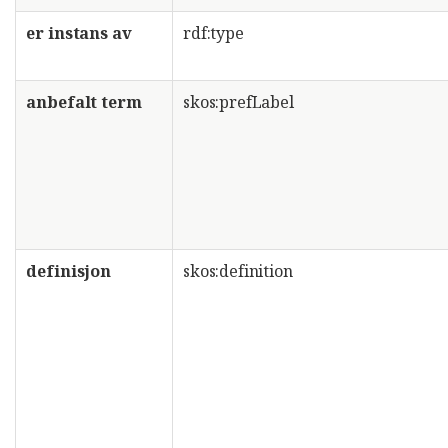
er instans av
rdf:type
anbefalt term
skos:prefLabel
definisjon
skos:definition