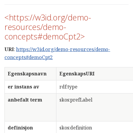
<https://w3id.org/demo-
resources/demo-
concepts#demoCpt2>
URI
:
https://w3id.org/demo-resources/demo-
concepts#demoCpt2
Egenskapsnavn
EgenskapsURI
er instans av
rdf:type
anbefalt term
skos:prefLabel
definisjon
skos:definition