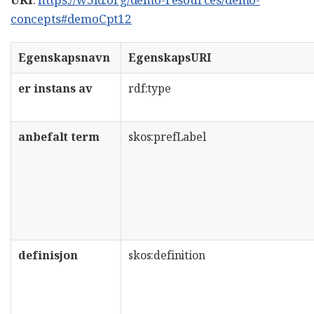
concepts#demoCpt12
Egenskapsnavn
EgenskapsURI
er instans av
rdf:type
anbefalt term
skos:prefLabel
definisjon
skos:definition