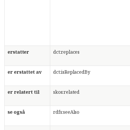
erstatter
dct:replaces
er erstattet av
dct:isReplacedBy
er relatert til
skos:related
se også
rdfs:seeAlso