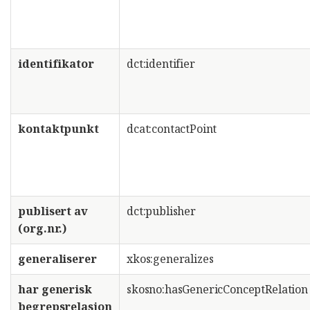
identifikator
dct:identifier
kontaktpunkt
dcat:contactPoint
publisert av
dct:publisher
(org.nr.)
generaliserer
xkos:generalizes
har generisk
skosno:hasGenericConceptRelation
begrepsrelasjon