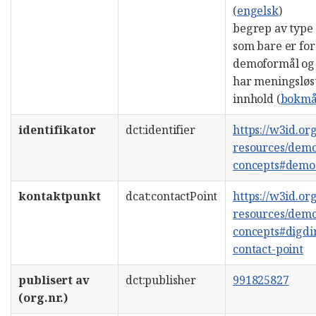
(
engelsk
)
begrep av type 
som bare er for
demoformål og
har meningsløs
innhold (
bokmå
identifikator
dct:identifier
https://w3id.or
resources/dem
concepts#demo
kontaktpunkt
dcat:contactPoint
https://w3id.or
resources/dem
concepts#digdi
contact-point
publisert av
dct:publisher
991825827
(org.nr.)