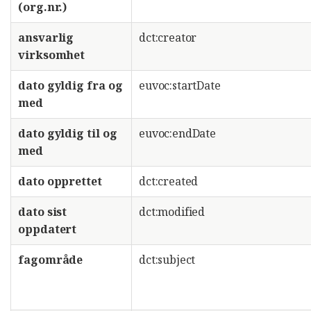
(org.nr.)
ansvarlig
dct:creator
virksomhet
dato gyldig fra og
euvoc:startDate
med
dato gyldig til og
euvoc:endDate
med
dato opprettet
dct:created
dato sist
dct:modified
oppdatert
fagområde
dct:subject