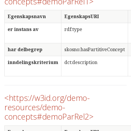
concepts#demoParRel1>
Egenskapsnavn
EgenskapsURI
er instans av
rdf:type
har delbegrep
skosno:hasPartitiveConcept
inndelingskriterium
dct:description
<https://w3id.org/demo-
resources/demo-
concepts#demoParRel2>