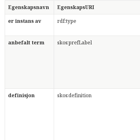
Egenskapsnavn
EgenskapsURI
er instans av
rdf:type
anbefalt term
skos:prefLabel
definisjon
skos:definition