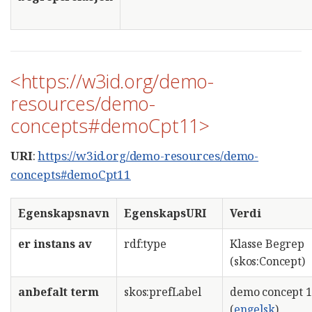
<https://w3id.org/demo-
resources/demo-
concepts#demoCpt11>
URI
:
https://w3id.org/demo-resources/demo-
concepts#demoCpt11
Egenskapsnavn
EgenskapsURI
Verdi
er instans av
rdf:type
Klasse Begrep
(skos:Concept)
anbefalt term
skos:prefLabel
demo concept 
(
engelsk
)