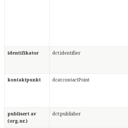
identifikator
dct:identifier
kontaktpunkt
dcat:contactPoint
publisert av
dct:publisher
(org.nr.)