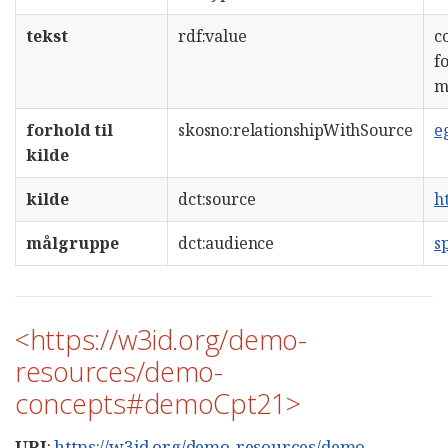
tekst
rdf:value
c
f
m
forhold til
skosno:relationshipWithSource
e
kilde
kilde
dct:source
h
målgruppe
dct:audience
sp
<https://w3id.org/demo-
resources/demo-
concepts#demoCpt21>
URI
:
https://w3id.org/demo-resources/demo-