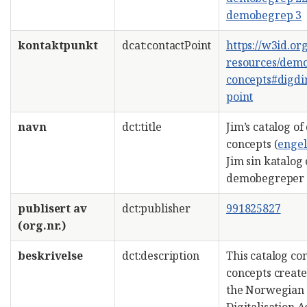
demobegrep 3
kontaktpunkt
dcat:contactPoint
https://w3id.or
resources/dem
concepts#digdir
point
navn
dct:title
Jim’s catalog o
concepts (
engel
Jim sin katalog
demobegreper 
publisert av
dct:publisher
991825827
(org.nr.)
beskrivelse
dct:description
This catalog co
concepts create
the Norwegian