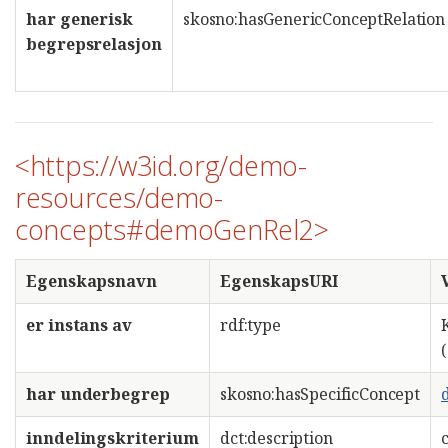
har generisk
skosno:hasGenericConceptRelation
begrepsrelasjon
<https://w3id.org/demo-
resources/demo-
concepts#demoGenRel2>
Egenskapsnavn
EgenskapsURI
er instans av
rdf:type
har underbegrep
skosno:hasSpecificConcept
inndelingskriterium
dct:description
c