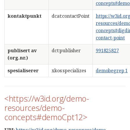
concepts#demo
kontaktpunkt
dcat:contactPoint
https://w3id.or
resources/dem
concepts#digdi
contact-point
publisert av
dct:publisher
991825827
(org.nr.)
spesialiserer
xkos:specializes
demobegrep 1
<https://w3id.org/demo-
resources/demo-
concepts#demoCpt12>
URI
:
https://w3id.org/demo-resources/demo-