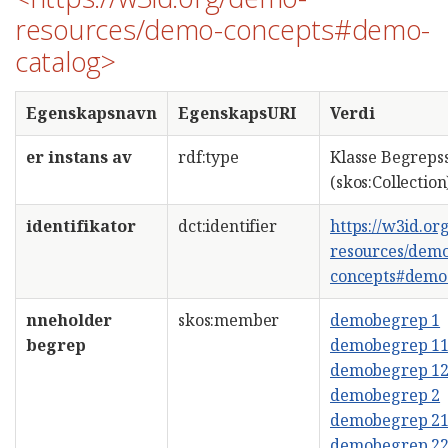
resources/demo-concepts#demo-
catalog>
Egenskapsnavn
EgenskapsURI
Verdi
er instans av
rdf:type
Klasse Begreps
(skos:Collection
identifikator
dct:identifier
https://w3id.or
resources/dem
concepts#demo
nneholder
skos:member
demobegrep 1
begrep
demobegrep 1
demobegrep 1
demobegrep 2
demobegrep 2
demobegrep 2