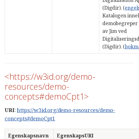
Digitalisation 
(Digdir). (
engel
Katalogen inne
demobegreper 
av Jim ved
Digitaliserings
(Digdir). (
bokm
<https://w3id.org/demo-
resources/demo-
concepts#demoCpt1>
URI
:
https://w3id.org/demo-resources/demo-
concepts#demoCpt1
Egenskapsnavn
EgenskapsURI