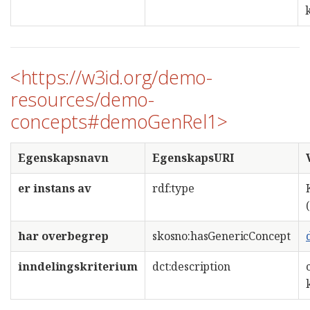
<https://w3id.org/demo-
resources/demo-
concepts#demoGenRel1>
Egenskapsnavn
EgenskapsURI
er instans av
rdf:type
har overbegrep
skosno:hasGenericConcept
inndelingskriterium
dct:description