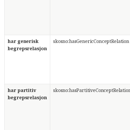
har generisk
skosno:hasGenericConceptRelation
begrepsrelasjon
har partitiv
skosno:hasPartitiveConceptRelatio
begrepsrelasjon