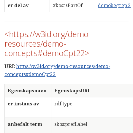
er del av
xkos:isPartOf
demobegrep 2
<https://w3id.org/demo-
resources/demo-
concepts#demoCpt22>
URI
:
https://w3id.org/demo-resources/demo-
concepts#demoCpt22
Egenskapsnavn
EgenskapsURI
er instans av
rdf:type
anbefalt term
skos:prefLabel