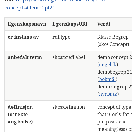
concepts#demoCpt21
Egenskapsnavn
EgenskapsURI
Verdi
er instans av
rdf:type
Klasse Begrep
(skos:Concept)
anbefalt term
skos:prefLabel
demo concept 
(
engelsk
)
demobegrep 2
(
bokmål
)
demoomgrep 2
(
nynorsk
)
definisjon
skos:definition
concept of type 
(direkte
that is only for
angivelse)
purposes and th
meaningless co