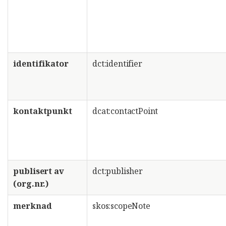
identifikator
dct:identifier
kontaktpunkt
dcat:contactPoint
publisert av
dct:publisher
(org.nr.)
merknad
skos:scopeNote