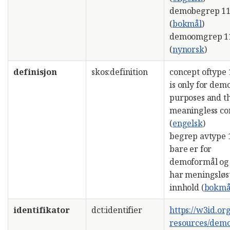
demobegrep 1
(
bokmål
)
demoomgrep 1
(
nynorsk
)
definisjon
skos:definition
concept oftype 
is only for dem
purposes and th
meaningless co
(
engelsk
)
begrep avtype 
bare er for
demoformål og
har meningsløs
innhold (
bokmå
identifikator
dct:identifier
https://w3id.or
resources/dem