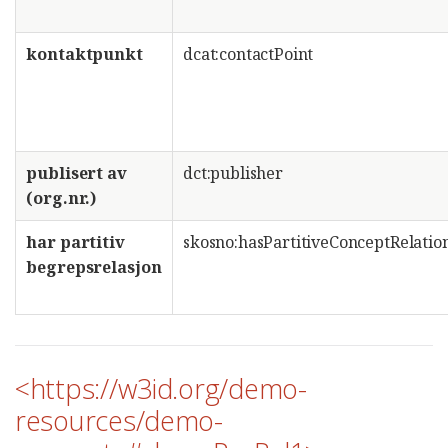
kontaktpunkt
dcat:contactPoint
publisert av
dct:publisher
(org.nr.)
har partitiv
skosno:hasPartitiveConceptRelatio
begrepsrelasjon
<https://w3id.org/demo-
resources/demo-