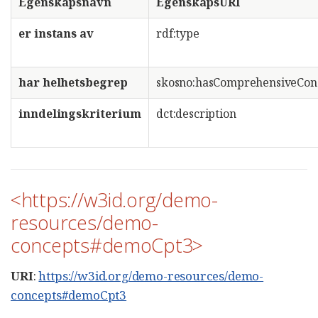
Egenskapsnavn
EgenskapsURI
er instans av
rdf:type
har helhetsbegrep
skosno:hasComprehensiveCon
inndelingskriterium
dct:description
<https://w3id.org/demo-
resources/demo-
concepts#demoCpt3>
URI
:
https://w3id.org/demo-resources/demo-
concepts#demoCpt3